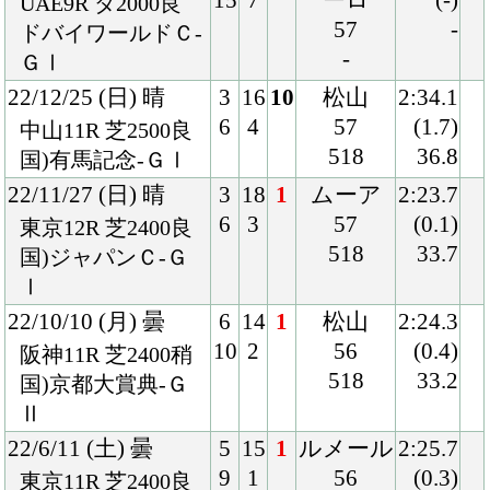
Ⅱ
22/6/11 (土) 曇
5
15
1
ルメール
2:25.7
9
1
56
(0.3)
東京11R 芝2400良
510
33.9
混)ハ)ジューンＳ
22/5/14 (土) 曇
8
12
3
戸崎
2:24.4
11
4
57
(0.1)
東京10R 芝2400良
512
33.8
混)緑風Ｓ
22/4/17 (日) 曇
5
13
3
岩田望
2:33.2
7
3
55
(0.4)
中山12R 芝2500良
514
34.0
混)ハ)サンシャイ
ンＳ
22/3/19 (土) 小雨
1
9
1
岩田望
2:38.4
1
4
55
(0.1)
阪神9R 芝2600稍
516
34.8
混)ハ)淡路特別
22/1/9 (日) 晴
4
15
7
松若
1:54.3
6
7
57
(1.1)
中京9R ダ1800良
506
36.6
混)濃尾特別
21/12/18 (土) 晴
5
14
3
松若
1:52.2
7
4
57
(0.1)
阪神9R ダ1800重
510
36.4
混)赤穂特別
21/11/27 (土) 曇
5
16
6
鮫島駿
1:54.3