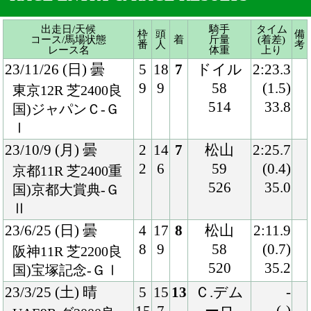
Ⅰ
23/10/9 (月) 曇
2
14
7
松山
2:25.7
2
6
59
(0.4)
京都11R 芝2400重
526
35.0
国)京都大賞典-Ｇ
Ⅱ
23/6/25 (日) 曇
4
17
8
松山
2:11.9
8
9
58
(0.7)
阪神11R 芝2200良
520
35.2
国)宝塚記念-ＧⅠ
23/3/25 (土) 晴
5
15
13
Ｃ.デム
-
15
7
ーロ
(-)
UAE9R ダ2000良
57
-
ドバイワールドＣ-
-
ＧⅠ
22/12/25 (日) 晴
3
16
10
松山
2:34.1
6
4
57
(1.7)
中山11R 芝2500良
518
36.8
国)有馬記念-ＧⅠ
22/11/27 (日) 晴
3
18
1
ムーア
2:23.7
6
3
57
(0.1)
東京12R 芝2400良
518
33.7
国)ジャパンＣ-Ｇ
Ⅰ
22/10/10 (月) 曇
6
14
1
松山
2:24.3
10
2
56
(0.4)
阪神11R 芝2400稍
518
33.2
国)京都大賞典-Ｇ