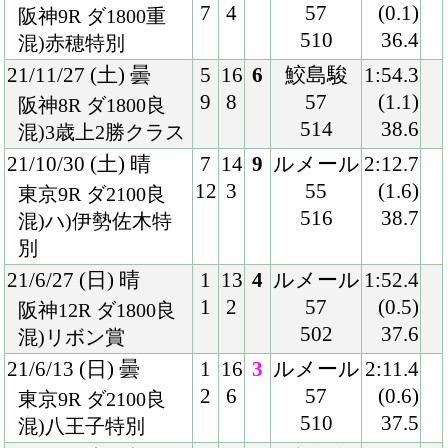
504
37.2
混)4歳上1勝クラス
20/12/19 (土) 曇
7
11
2
福永
2:08.4
9
1
56
(0.2)
阪神8R ダ2000良
502
37.0
3歳上1勝クラス
20/11/23 (月) 晴
1
10
4
福永
2:08.7
1
2
55
(0.3)
阪神8R ダ2000良
506
37.5
3歳上1勝クラス
20/6/28 (日) 曇
3
16
1
レーン
1:53.8
5
1
56
(0.2)
阪神2R ダ1800稍
506
38.2
3歳未勝利
20/6/13 (土) 曇
7
16
3
福永
1:52.1
14
2
56
(0.3)
阪神3R ダ1800不
516
37.7
混)3歳未勝利
20/5/31 (日) 雨
4
16
2
幸
1:54.1
7
1
56
(0.4)
京都2R ダ1800良
512
39.0
混)3歳未勝利
20/4/11 (土) 晴
8
16
2
福永
1:54.7
16
1
56
(0.3)
阪神2R ダ1800良
516
39.3
3歳未勝利
20/3/20 (金) 晴
2
16
2
福永
1:56.1
3
5
56
(0.4)
阪神5R ダ1800良
514
37.7
混)3歳新馬