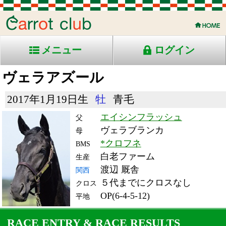
メニュー
ログイン
ヴェラアズール
2017年1月19日生
牡
青毛
エイシンフラッシュ
父
ヴェラブランカ
母
*クロフネ
BMS
白老ファーム
生産
渡辺 厩舎
関西
５代までにクロスなし
クロス
OP(6-4-5-12)
平地
RACE ENTRY & RACE RESULTS
出走日/天候
騎手
タイム
枠
頭
備
コース/馬場状態
着
斤量
(着差)
番
人
考
レース名
体重
上り
23/11/26 (日) 曇
5
18
7
ドイル
2:23.3
9
9
58
(1.5)
東京12R 芝2400良
514
33.8
国)ジャパンＣ-Ｇ