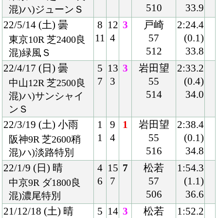
9
8
57
(1.1)
阪神8R ダ1800良
514
38.6
混)3歳上2勝クラス
21/10/30 (土) 晴
7
14
9
ルメール
2:12.7
12
3
55
(1.6)
東京9R ダ2100良
516
38.7
混)ハ)伊勢佐木特
別
21/6/27 (日) 晴
1
13
4
ルメール
1:52.4
1
2
57
(0.5)
阪神12R ダ1800良
502
37.6
混)リボン賞
21/6/13 (日) 曇
1
16
3
ルメール
2:11.4
2
6
57
(0.6)
東京9R ダ2100良
510
37.5
混)八王子特別
21/4/10 (土) 晴
2
14
13
鮫島駿
1:54.4
2
3
57
(2.0)
新潟11R ダ1800良
506
39.6
混)福島中央テレビ
杯
21/3/20 (土) 曇
6
16
10
福永
1:55.0
11
1
55
(1.3)
中京12R ダ1800良
502
39.2
混)ハ)矢作川特別
21/1/10 (日) 晴
3
14
1
福永
2:01.3
3
2
56
(0.6)
中京7R ダ1900良