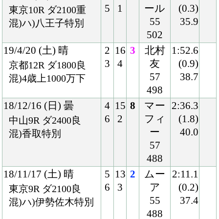
4
3
56
(2.1)
京都10R ダ1800良
498
39.9
混)鳳雛Ｓ
17/1/28 (土) 晴
8
10
1
松山
1:52.4
10
1
56
(0.2)
京都4R ダ1800良
496
37.9
混)3歳500万下
17/1/5 (木) 晴
7
13
3
ルメ
1:52.8
11
2
ール
(0.3)
京都3R ダ1800良
56
37.6
混)3歳500万下
494
16/11/19 (土) 小雨
7
10
8
ムー
1:49.8
8
6
ア
(1.5)
東京11R 芝1800稍
55
35.6
国)東京スポーツ杯２
494
歳Ｓ-ＧⅢ
16/10/30 (日) 晴
7
12
1
松山
1:54.3
9
1
55
(0.6)
京都4R ダ1800良
494
37.2
2歳新馬
Back
Home
PageTop
クラブ紹介
入会案内
所属馬情報
お問合せ
著作権
個人情報保護方針
ファンド勧誘方針