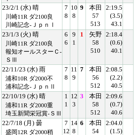
9
1
57
(0.6)
川崎11R ダ2000稍
503
40.6
中原オープン
22/3/23 (水) 曇
5
14
7
本田
2:40.5
7
6
56
(3.3)
船橋11R ダ2400不
510
43.3
ダイオライト記念-Ｊ
ｐｎⅡ
22/2/2 (水) 晴
1
13
2
本田
2:15.8
1
9
57
(0.9)
川崎11R ダ2100良
505
39.5
川崎記念-ＪｐｎⅠ
22/1/3 (月) 晴
5
14
2
左海
2:14.9
8
11
57
(0.5)
川崎11R ダ2100良
504
39.9
報知オールスターＣ-
ＳⅢ
21/12/8 (水) 雨
2
16
11
本田
1:55.3
3
6
57
(2.2)
大井11R ダ1800不
504
40.8
勝島王冠-ＳⅡ
21/10/2 (土) 晴
2
16
14
鮫島
2:00.7
4
14
駿
(3.3)
中京11R ダ1900良
57
41.0
国)ハ)シリウスＳ-Ｇ
496
Ⅲ
21/7/17 (土) 晴
5
15
7
戸崎
1:45.2