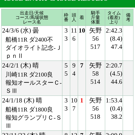
ｐｎⅡ
24/2/1 (木) 晴
5
9
7
矢野
2:20.7
5
4
58
(4.5)
川崎11R ダ2100良
514
44.6
報知オールスターＣ-
ＳⅢ
24/1/18 (木) 晴
3
10
1
矢野
1:53.4
3
7
56
(0.4)
船橋11R ダ1800良
518
38.2
報知グランプリＣ-Ｓ
Ⅲ
23/11/23 (木) 晴
8
12
7
矢野
2:09.9
12
9
56
(3.3)
浦和11R ダ2000良
506
40.5
浦和記念-ＪｐｎⅡ
23/10/18 (水) 晴
2
12
4
本田
2:08.3
2
7
58
(0.3)
浦和11R ダ2000良
510
38.4
埼玉新聞栄冠賞-ＳⅢ
23/6/21 (水) 晴
6
12
8
本田
1:49.8
7
7
57
(1.4)
船橋11R ダ1700良
511
40.5
短夜賞
23/5/24 (水) 晴
8
14
11
本田
2:07.5
14
10
57
(2.3)
大井11R ダ2000重
510
41.0
大井記念-ＳⅠ
23/3/15 (水) 晴
6
14
4
本田
2:39.3