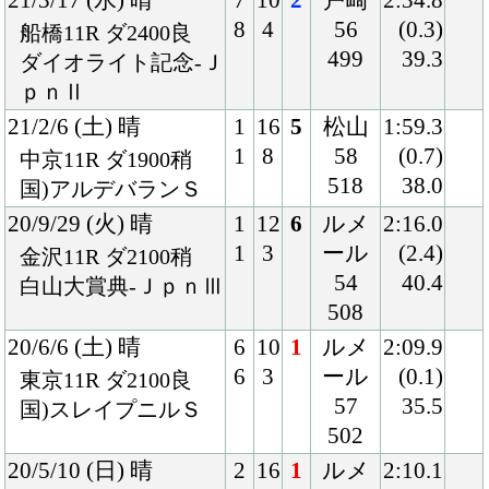
498
18/12/16 (日) 曇
4
15
8
マー
2:36.3
6
2
フィ
(1.8)
中山9R ダ2400良
ー
40.0
混)香取特別
57
488
18/11/17 (土) 晴
5
13
2
ムー
2:11.1
6
3
ア
(0.2)
東京9R ダ2100良
55
37.4
混)ハ)伊勢佐木特別
488
18/9/1 (土) 曇
1
14
10
北村
2:01.4
1
4
友
(1.3)
小倉10R 芝2000重
55
36.7
混)ハ)玄海特別
492
18/6/9 (土) 晴
5
15
1
川田
1:53.0
8
1
57
(0.0)
阪神8R ダ1800重
480
38.3
3歳上500万下
18/5/20 (日) 晴
3
15
3
池添
1:51.9
4
2
57
(0.9)
京都12R ダ1800良
484
38.7
混)4歳上1000万下
18/3/25 (日) 晴
2
16
5
荻野
1:53.1
4
3
極
(1.3)
阪神12R ダ1800良