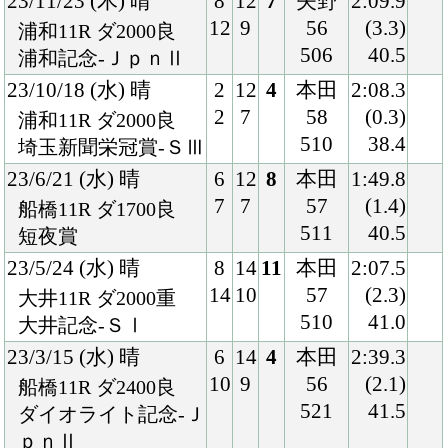
10
9
56
(2.1)
船橋11R ダ2400良
521
41.5
ダイオライト記念-Ｊ
ｐｎⅡ
23/2/1 (水) 晴
7
10
9
本田
2:19.5
8
8
57
(3.5)
川崎11R ダ2100良
513
43.1
川崎記念-ＪｐｎⅠ
23/1/3 (火) 晴
6
9
1
矢野
2:18.4
6
1
58
(0.6)
川崎11R ダ2100良
510
40.1
報知オールスターＣ-
ＳⅢ
22/11/23 (水) 雨
7
11
7
本田
2:08.5
8
9
56
(2.2)
浦和10R ダ2000不
512
40.5
浦和記念-ＪｐｎⅡ
22/10/19 (水) 晴
1
12
3
本田
2:09.6
1
3
58
(0.7)
浦和11R ダ2000重
512
40.6
埼玉新聞栄冠賞-ＳⅢ
22/7/18 (月) 曇
7
14
6
本田
2:04.0
12
8
54
(1.5)
盛岡12R ダ2000稍
502
38.9
マーキュリーＣ-Ｊｐ
ｎⅢ
22/6/16 (木) 曇
6
14
3
本田
2:11.1