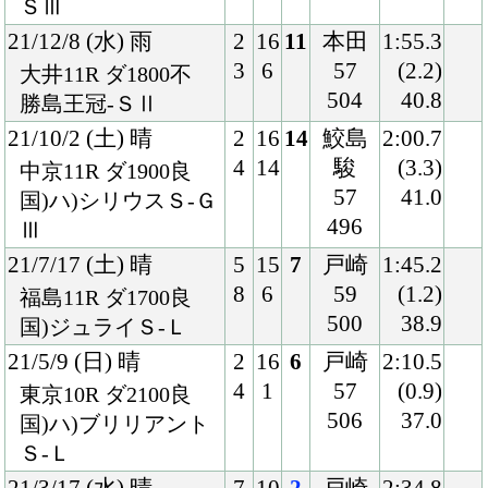
4
3
ール
(0.0)
東京10R ダ2100良
54
36.5
国)ハ)ブリリアント
502
Ｓ-Ｌ
20/2/8 (土) 晴
4
16
6
北村
1:59.1
7
6
友
(1.8)
京都11R ダ1900良
56
37.5
国)アルデバランＳ
502
19/10/19 (土) 曇
8
12
1
ルメ
2:08.3
11
1
ール
(0.3)
東京10R ダ2100重
57
35.3
混)赤富士Ｓ
498
19/8/11 (日) 晴
6
15
5
ルメ
1:51.7
11
4
ール
(0.8)
新潟10R ダ1800良
57
37.2
混)柳都Ｓ
506
19/6/8 (土) 曇
3
16
1
ルメ
2:08.8
5
1
ール
(0.3)
東京10R ダ2100重
55
35.9
混)ハ)八王子特別
502
19/4/20 (土) 晴
2
16
3
北村
1:52.6
3
4
友
(0.9)
京都12R ダ1800良
57
38.7
混)4歳上1000万下