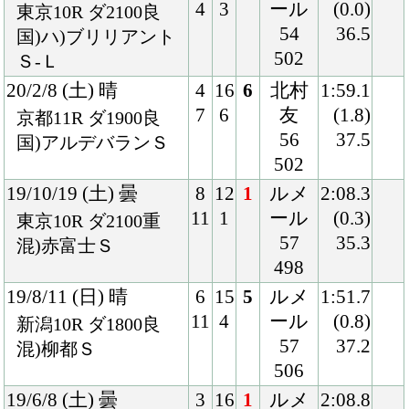
56
39.3
混)4歳上1000万下
478
18/2/25 (日) 曇
8
12
3
荻野
1:51.9
12
2
極
(0.1)
阪神8R ダ1800良
55
37.5
混)4歳上1000万下
484
18/2/4 (日) 晴
2
15
3
荻野
1:53.1
3
8
極
(0.5)
京都8R ダ1800良
55
37.9
混)4歳上1000万下
492
17/10/7 (土) 曇
2
14
14
Ｍ.デ
2:01.4
T.O
2
3
ムー
(5.7)
京都9R ダ1900不
ロ
40.7
混)北國新聞杯
55
494
17/7/8 (土) 晴
6
13
10
中谷
2:01.0
9
4
54
(1.8)
中京10R ダ1900良
492
39.5
混)濃尾特別
17/6/11 (日) 晴
6
16
8
中谷
1:53.1
12
5
54
(2.0)
阪神10R ダ1800良
490
39.8
混)加古川特別
17/5/21 (日) 晴
4
10
8
松山
1:54.0