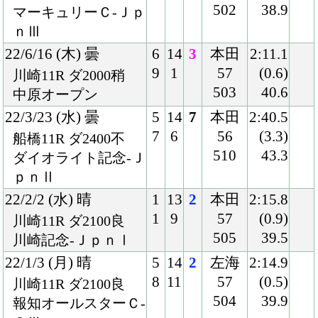
8
6
59
(1.2)
福島11R ダ1700良
500
38.9
国)ジュライＳ-Ｌ
21/5/9 (日) 晴
2
16
6
戸崎
2:10.5
4
1
57
(0.9)
東京10R ダ2100良
506
37.0
国)ハ)ブリリアント
Ｓ-Ｌ
21/3/17 (水) 晴
7
10
2
戸崎
2:34.8
8
4
56
(0.3)
船橋11R ダ2400良
499
39.3
ダイオライト記念-Ｊ
ｐｎⅡ
21/2/6 (土) 晴
1
16
5
松山
1:59.3
1
8
58
(0.7)
中京11R ダ1900稍
518
38.0
国)アルデバランＳ
20/9/29 (火) 晴
1
12
6
ルメ
2:16.0
1
3
ール
(2.4)
金沢11R ダ2100稍
54
40.4
白山大賞典-ＪｐｎⅢ
508
20/6/6 (土) 晴
6
10
1
ルメ
2:09.9
6
3
ール
(0.1)
東京11R ダ2100良
57
35.5
国)スレイプニルＳ
502
20/5/10 (日) 晴
2
16
1
ルメ
2:10.1