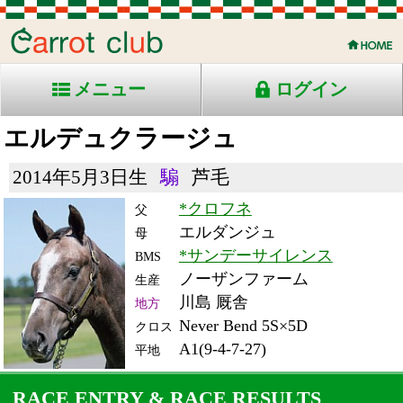
メニュー
ログイン
エルデュクラージュ
2014年5月3日生
騸
芦毛
*クロフネ
父
エルダンジュ
母
*サンデーサイレンス
BMS
ノーザンファーム
生産
川島 厩舎
地方
Never Bend 5S×5D
クロス
A1(9-4-7-27)
平地
RACE ENTRY & RACE RESULTS
出走日/天候
騎手
タイム
枠
頭
備
コース/馬場状態
着
斤量
(着差)
番
人
考
レース名
体重
上り
24/3/6 (水) 曇
3
11
10
矢野
2:42.3
3
6
56
(8.4)
船橋11R ダ2400不
517
47.4
ダイオライト記念-Ｊ