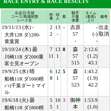
19/10/24 (木) 曇
7
13
8
森
2:12.6
11
1
57
(1.2)
川崎11R ダ2000重
515
43.1
富士見オープン
19/9/25 (水) 晴
6
12
5
森
1:43.2
8
1
57
(1.9)
船橋11R ダ1600稍
523
42.2
ハ)千葉ダートマイ
ル
19/6/18 (火) 曇
5
10
3
御神
1:53.9
5
1
本
(1.0)
船橋11R ダ1800稍
57
38.4
ハ)短夜賞
515
18/7/31 (火) 晴
6
11
5
御神
2:08.6
7
1
本
(0.5)
大井11R ダ2000稍
57
40.0
トゥインクルＢ賞
524
18/3/25 (日) 晴
5
16
14
ルメ
1:53.8
9
3
ール
(1.7)
中山11R ダ1800良
56
39.5
国)ハ)マーチＳ-Ｇ
496
Ⅲ
17/11/5 (日) 晴
8
16
8
ルメ
1:51.7
15
1
ール
(1.6)
京都11R ダ1800良
54
38.3
国)みやこＳ-ＧⅢ