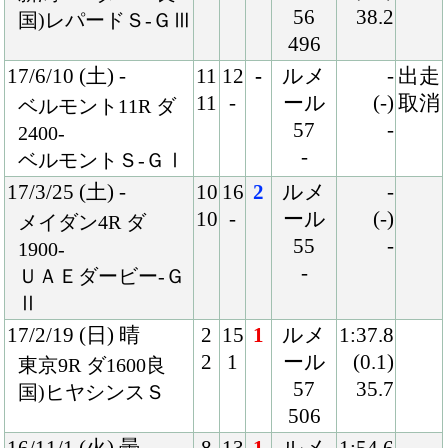
16/10/15 (土) 晴
5
8
1
ルメ
1:37.7
5
1
ール
(1.1)
東京9R ダ1600良
55
36.8
混)プラタナス賞
492
16/8/14 (日) 晴
3
15
1
ルメ
1:54.4
5
1
ール
(1.0)
新潟6R ダ1800良
54
38.3
混)2歳新馬
482
Back
Home
PageTop
クラブ紹介
入会案内
所属馬情報
お問合せ
著作権
個人情報保護方針
ファンド勧誘方針
アプリケーションプライバシーポリシー
PCサイト
Copyright © CARROTCLUB