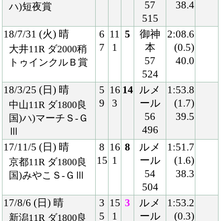
504
17/8/6 (日) 晴
3
15
3
ルメ
1:53.2
5
1
ール
(0.3)
新潟11R ダ1800良
56
38.2
国)レパードＳ-ＧⅢ
496
17/6/10 (土) -
11
12
-
ルメ
-
出走
11
-
ール
(-)
取消
ベルモント11R ダ
57
-
2400-
-
ベルモントＳ-ＧⅠ
17/3/25 (土) -
10
16
2
ルメ
-
10
-
ール
(-)
メイダン4R ダ
55
-
1900-
-
ＵＡＥダービー-Ｇ
Ⅱ
17/2/19 (日) 晴
2
15
1
ルメ
1:37.8
2
1
ール
(0.1)
東京9R ダ1600良
57
35.7
国)ヒヤシンスＳ
506
16/11/1 (火) 曇
8
13
1
ルメ
1:54.6
13
1
ール
(2.4)
門別10R ダ1800稍
55
39.5
北海道２歳優駿-Ｊ
488
ｐｎⅢ