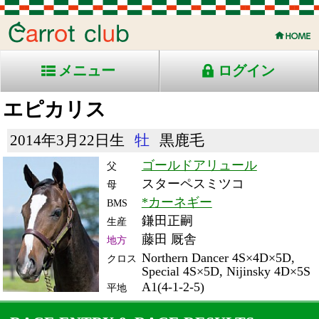
メニュー
ログイン
エピカリス
2014年3月22日生
牡
黒鹿毛
ゴールドアリュール
父
スターペスミツコ
母
*カーネギー
BMS
鎌田正嗣
生産
藤田 厩舎
地方
Northern Dancer 4S×4D×5D,
クロス
Special 4S×5D, Nijinsky 4D×5S
A1(4-1-2-5)
平地
RACE ENTRY & RACE RESULTS
出走日/天候
騎手
タイム
枠
頭
コース/馬場状態
着
斤量
(着差)
備考
番
人
レース名
体重
上り
19/11/13 (水) -
2
13
-
吉原
-
出走
2
-
57
(-)
取消
大井12R ダ1200-
-
-
黄葉賞