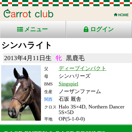
メニュー
ログイン
シンハライト
2013年4月11日生
牝
黒鹿毛
ディープインパクト
父
シンハリーズ
母
Singspiel
BMS
ノーザンファーム
生産
石坂 厩舎
関西
Halo 3S×4D, Northern Dancer
クロス
5S×5D
OP(5-1-0-0)
平地
RACE ENTRY & RACE RESULTS
出走日/天候
騎手
タイム
枠
頭
備
コース/馬場状態
着
斤量
(着差)
番
人
考
レース名
体重
上り
16/9/18 (日) 曇
4
15
1
池添
1:46.7
7
1
54
(0.0)
阪神11R 芝1800重
436
33.7
国)牝)ローズＳ-ＧⅡ