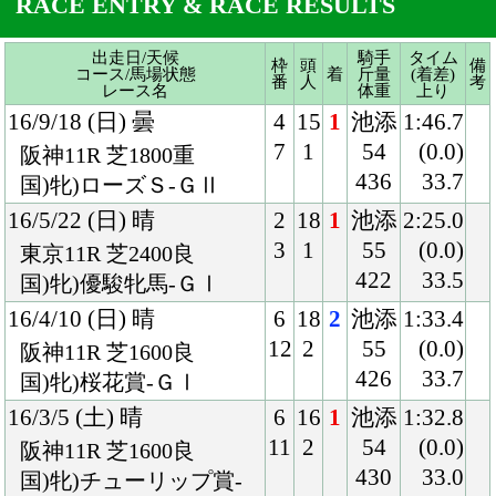
16/5/22 (日) 晴
2
18
1
池添
2:25.0
3
1
55
(0.0)
東京11R 芝2400良
422
33.5
国)牝)優駿牝馬-ＧⅠ
16/4/10 (日) 晴
6
18
2
池添
1:33.4
12
2
55
(0.0)
阪神11R 芝1600良
426
33.7
国)牝)桜花賞-ＧⅠ
16/3/5 (土) 晴
6
16
1
池添
1:32.8
11
2
54
(0.0)
阪神11R 芝1600良
430
33.0
国)牝)チューリップ賞-
ＧⅢ
16/1/17 (日) 曇
6
13
1
池添
1:21.5
9
1
54
(0.0)
京都10R 芝1400良
430
33.7
混)牝)紅梅Ｓ
15/10/10 (土) 曇
6
15
1
池添
1:36.3
10
1
54
(0.2)
京都5R 芝1600良
430
34.7
牝)2歳新馬
Back
Home
PageTop
クラブ紹介
入会案内
所属馬情報
お問合せ