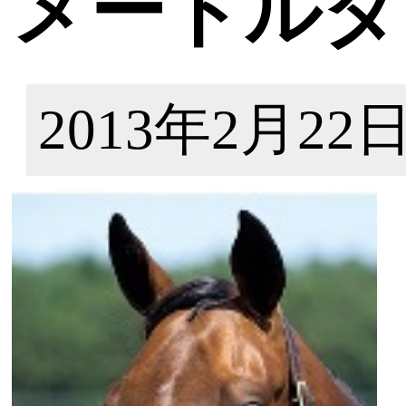
20/5/31 (日) 曇
3
18
7
浜中
2:30.3
6
15
56
(0.7)
東京12R 芝2500良
480
35.5
国)ハ)目黒記念-ＧⅡ
20/5/10 (日) 曇
7
16
7
菅原明
1:59.5
13
15
56
(0.9)
新潟11R 芝2000良
488
35.0
国)ハ)新潟大賞典-Ｇ
Ⅲ
19/11/10 (日) 晴
7
16
8
和田
2:00.2
13
11
56
(0.7)
福島11R 芝2000良
490
35.9
国)ハ)福島記念-ＧⅢ
19/10/6 (日) 晴
7
17
8
和田
2:24.5
13
14
56
(1.0)
京都11R 芝2400良
488
36.0
国)京都大賞典-ＧⅡ
19/7/14 (日) 曇
4
16
7
武藤
2:00.8
8
8
57
(1.2)
函館11R 芝2000良
482
35.2
国)ハ)函館記念-ＧⅢ
19/4/29 (月) 晴
3
16
9
福永
1:59.4
5
4
57
(0.8)
新潟11R 芝2000良
484
33.7
国)ハ)新潟大賞典-Ｇ
Ⅲ
19/3/10 (日) 雨
8
13
13
福永
2:01.8