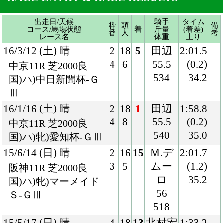
Ⅲ
16/1/16 (土) 晴
2
18
1
田辺
1:58.8
4
8
55.5
(0.2)
中京11R 芝2000良
540
35.0
国)ハ)牝)愛知杯-ＧⅢ
15/6/14 (日) 晴
2
16
15
Ｍ.デ
2:01.7
3
5
ムー
(1.2)
阪神11R 芝2000良
ロ
35.2
国)ハ)牝)マーメイド
56
Ｓ-ＧⅢ
518
15/5/17 (日) 晴
4
18
13
北村宏
1:33.2
8
11
55
(1.3)
東京11R 芝1600良
522
33.4
国)牝)ヴィクトリア
マイル-ＧⅠ
15/3/15 (日) 晴
2
15
1
田辺
1:47.5
3
3
54
(0.0)
中山11R 芝1800良
524
35.0
国)ハ)牝)中山牝馬Ｓ-
ＧⅢ
14/12/20 (土) 雨
5
18
8
北村宏
2:05.0
9
6
54
(0.6)
中京11R 芝2000重
524
36.2
国)ハ)牝)愛知杯-ＧⅢ
14/10/19 (日) 晴
2
18
7
北村宏
1:57.7
3
7
55
(0.7)
京都11R 芝2000良