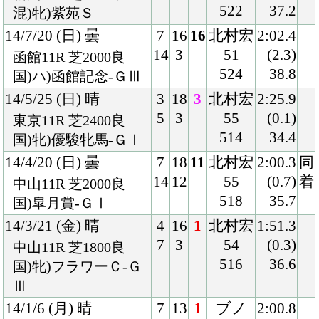
13/11/2 (土) 曇
6
18
10
北村宏
1:36.1
12
10
54
(0.9)
東京11R 芝1600良
504
34.6
国)牝)アルテミスＳ
13/8/31 (土) 雨
3
14
14
四位
2:09.2
3
5
54
(9.5)
函館11R 芝1800不
512
50.4
国)札幌２歳Ｓ-ＧⅢ
13/8/4 (日) 曇
8
12
1
四位
1:54.3
12
1
54
(0.2)
函館5R 芝1800良
508
35.0
2歳新馬
Back
Home
PageTop
クラブ紹介
入会案内
所属馬情報
お問合せ
著作権
個人情報保護方針
ファンド勧誘方針
アプリケーションプライバシーポリシー
PCサイト
Copyright © CARROTCLUB