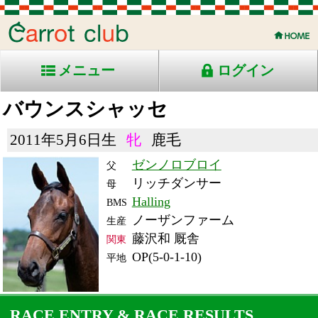
メニュー
ログイン
バウンスシャッセ
2011年5月6日生
牝
鹿毛
ゼンノロブロイ
父
リッチダンサー
母
Halling
BMS
ノーザンファーム
生産
藤沢和 厩舎
関東
OP(5-0-1-10)
平地
RACE ENTRY & RACE RESULTS
出走日/天候
騎手
タイム
枠
頭
備
コース/馬場状態
着
斤量
(着差)
番
人
考
レース名
体重
上り
16/3/12 (土) 晴
2
18
5
田辺
2:01.5
4
6
55.5
(0.2)
中京11R 芝2000良
534
34.2
国)ハ)中日新聞杯-Ｇ