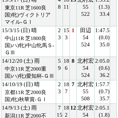
508
35.7
国)牝)秋華賞-ＧⅠ
14/9/13 (土) 雨
7
18
12
北村宏
2:05.1
15
2
54
(1.8)
新潟11R 芝2000不
522
37.2
混)牝)紫苑Ｓ
14/7/20 (日) 曇
7
16
16
北村宏
2:02.4
14
3
51
(2.3)
函館11R 芝2000良
524
38.8
国)ハ)函館記念-ＧⅢ
14/5/25 (日) 晴
3
18
3
北村宏
2:25.9
5
3
55
(0.1)
東京11R 芝2400良
514
34.4
国)牝)優駿牝馬-ＧⅠ
14/4/20 (日) 曇
7
18
11
北村宏
2:00.3
同
14
12
55
(0.7)
着
中山11R 芝2000良
518
35.7
国)皐月賞-ＧⅠ
14/3/21 (金) 晴
4
16
1
北村宏
1:51.3
7
3
54
(0.3)
中山11R 芝1800良
516
36.6
国)牝)フラワーＣ-Ｇ
Ⅲ
14/1/6 (月) 晴
7
13
1
ブノ
2:00.8
11
8
ワ
(0.2)
中山9R 芝2000良
54
36.6
混)寒竹賞
510