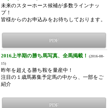
PDF
マリアライト号へのご声援ありがとうござい
ました！
(2016-07-04)
春のグランプリ・宝塚記念制覇！エリザベス
女王杯に次ぐ、ＧⅠ２勝目！
PDF
シンハライト号へのご声援ありがとうござい
ました！
(2016-05-30)
第７７回オークス（GⅠ）制覇！桜花賞の雪辱
を果たし、”樫の女王”に輝きました。
PDF
２０１６クラシック制覇へ！
(2016-04-04)