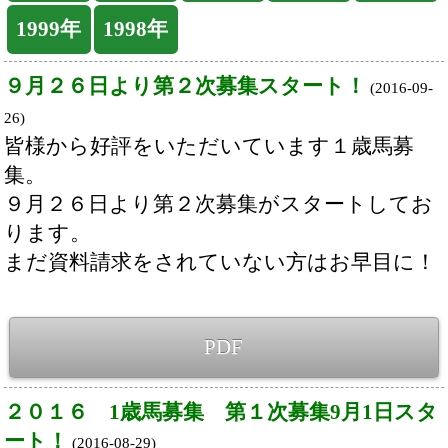
９月２６日より第２次募集がスタートしてお
ります。
まだ資料請求をされていない方はお早目に！
PDF
２０１６ 1歳馬募集 第１次募集9月1日スタ
ート！
(2016-08-29)
未来のスターホース候補が多数ラインナッ
プ！
皆様からのお申込みをお待ちしております。
PDF
2016上半期の勝ち馬写真、全馬掲載！
(2016-08-
15)
昨年を超える勝ち鞍を量産中！
注目の１歳馬募集予定馬の中から、一部をご
紹介