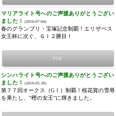
２０１６クラシック開幕！クラブ所属馬の活
躍にご期待ください。
PDF
２０１６クラシックに挑むキャロットクラブ
精鋭馬！
(2016-01-26)
リオンディーズを筆頭に、大舞台に挑むキャ
ロットクラブ精鋭馬にご注目ください！
PDF
ご声援ありがとうございました
(2016-01-04)
年間勝利数が過去最多を記録！
PDF