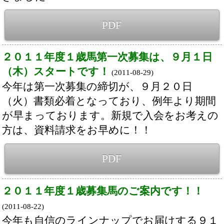
２０１１年度１歳募集馬のご案内です！！
(2011-08-22)
今年も自信のラインナップでお届けする９１
頭の良駒たち。未来のＧⅠ馬はこの中に？！
資料請求はお早めに！！
PDF
リアルインパクトへのご声援、ありがとうご
ざいました！
(2011-06-13)
リアルインパクトへのご声援、ありがとうご
ざいました！
PDF
今からでも間に合います！！
(2011-04-06)
早期デビューを目指す、即戦力の２歳馬を牧
場で直接見て選べる最大のチャンスです！
PDF