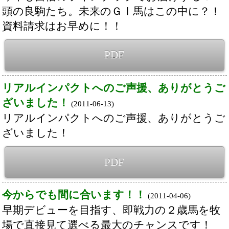
南半球産馬追加募集のご案内です！
(2011-03-07)
魅力的なラインナップとなっておりますの
で、皆様の愛馬候補へ加えていただければ幸
いです。
PDF
Back
Home
PageTop
クラブ紹介
入会案内
所属馬情報
お問合せ
著作権
個人情報保護方針
ファンド勧誘方針
アプリケーションプライバシーポリシー
PCサイト
Copyright © CARROTCLUB