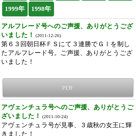
いました！
PDF
アヴェンチュラ号へのご声援、ありがとうご
ざいました！
(2011-10-24)
アヴェンチュラ号が見事、３歳秋の女王に輝
きました！
PDF
２０１１年度１歳馬第一次募集は、９月１日
（木）スタートです！
(2011-08-29)
今年は第一次募集の締切が、９月２０日
（火）書類必着となっており、例年より期間
が早まっております。新規で入会をお考えの
方は、資料請求をお早めに！！
PDF