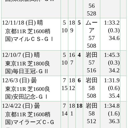
494
34.5
国)安田記念－GⅠ
11/5/8 (日) 晴
1
18
3
内田
1:32.5
1
4
57
(0.3)
東京11R 芝1600良
496
34.2
国)ＮＨＫマイルＣ-
ＧⅠ
11/4/9 (土) 曇
8
18
11
内田
1:35.0
16
4
56
(0.5)
阪神12R 芝1600良
494
33.9
国)ニュージーランド
Ｔ-ＧⅡ
10/12/19 (日) 晴
3
16
2
ベリ
1:34.0
5
4
ー
(0.1)
中山11R 芝1600良
55
34.8
国)朝日杯ＦＳ-ＧⅠ
504
10/11/13 (土) 晴
2
15
2
後藤
1:21.9
3
2
55
(0.1)
東京11R 芝1400良
502
33.5
国)京王杯２歳Ｓ-Ｇ
Ⅱ
10/10/24 (日) 曇
8
14
1
後藤
1:24.8
13
1
55
(0.5)
東京5R 芝1400良
512
33.4
2歳新馬
Back
Home
PageTop