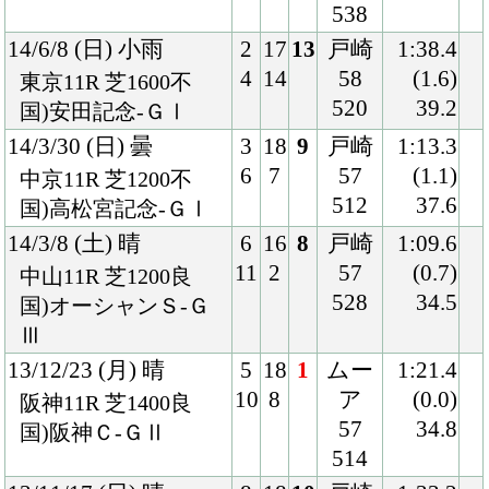
13/10/19 (土) 曇
7
15
2
戸崎
1:33.6
12
9
58
(0.1)
東京11R 芝1600良
528
33.8
国)富士Ｓ-ＧⅢ
13/3/31 (日) 曇
5
16
12
和田
1:33.3
9
7
58
(0.7)
中山11R 芝1600良
520
35.6
国)ハ)ダービー卿Ｃ
Ｔ-ＧⅢ
13/2/24 (日) 晴
1
15
8
内田
1:47.8
2
7
57
(0.5)
中山11R 芝1800良
532
35.5
国)中山記念-GⅡ
13/2/3 (日) 晴
7
16
11
マク
1:34.1
13
6
ドノ
(1.2)
東京11R 芝1600良
ー
34.5
国)東京新聞杯-ＧⅢ
56
528
12/11/18 (日) 晴
5
18
5
ムー
1:33.2
10
9
ア
(0.3)
京都11R 芝1600稍
57
34.6
国)マイルＣＳ-ＧⅠ
508
12/10/7 (日) 晴
5
16
4
岩田
1:45.3
10
7
57
(0.3)
東京11R 芝1800良
516
34.2
国)毎日王冠-ＧⅡ