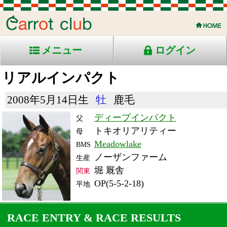
メニュー
ログイン
リアルインパクト
2008年5月14日生
牡
鹿毛
ディープインパクト
父
トキオリアリティー
母
Meadowlake
BMS
ノーザンファーム
生産
堀 厩舎
関東
OP(5-5-2-18)
平地
RACE ENTRY & RACE RESULTS
出走日/天候
騎手
タイム
枠
頭
備
コース/馬場状態
着
斤量
(着差)
番
人
考
レース名
体重
上り
15/11/22 (日) 曇
7
18
8
ボウ
1:33.3
13
17
マン
(0.5)
京都11R 芝1600良
57
33.2
国)マイルＣＳ-ＧⅠ
516