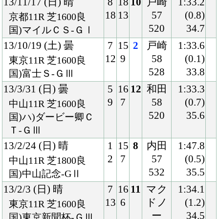
12/6/3 (日) 曇
7
18
6
岩田
1:31.9
15
12
58
(0.6)
東京11R 芝1600良
508
35.4
国)安田記念-ＧⅠ
12/4/22 (日) 曇
7
18
18
岩田
1:34.8
14
1
58
(1.6)
京都11R 芝1600稍
512
36.3
国)マイラーズＣ-Ｇ
Ⅱ
12/2/26 (日) 曇
2
11
3
岩田
1:48.1
2
4
57
(0.8)
中山11R 芝1800重
512
35.3
国)中山記念-ＧⅡ
11/12/17 (土) 晴
1
18
10
福永
1:21.4
1
1
56
(0.9)
阪神11R 芝1400良
502
35.8
国)阪神Ｃ-ＧⅡ
11/11/20 (日) 晴
4
18
5
福永
1:34.3
8
1
56
(0.4)
京都11R 芝1600稍
508
35.1
国)マイルＣＳ-ＧⅠ
11/10/9 (日) 晴
6
11
2
岩田
1:46.7
7
2
57
(0.0)
東京11R 芝1800良
508
33.2
国)毎日王冠-ＧⅡ
11/6/5 (日) 曇
7
18
1
戸崎
1:32.0
14
9
54
(0.0)
東京11R 芝1600良