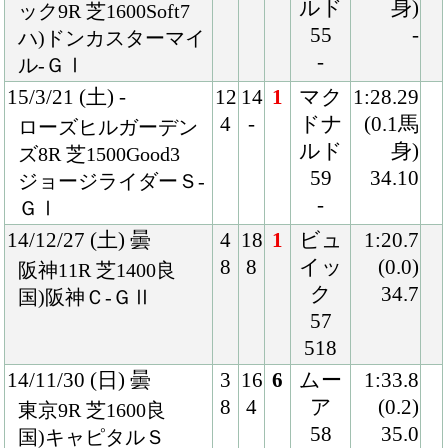
14/11/30 (日) 曇
3
16
6
ムー
1:33.8
8
4
ア
(0.2)
東京9R 芝1600良
58
35.0
国)キャピタルＳ
538
14/6/8 (日) 小雨
2
17
13
戸崎
1:38.4
4
14
58
(1.6)
東京11R 芝1600不
520
39.2
国)安田記念-ＧⅠ
14/3/30 (日) 曇
3
18
9
戸崎
1:13.3
6
7
57
(1.1)
中京11R 芝1200不
512
37.6
国)高松宮記念-ＧⅠ
14/3/8 (土) 晴
6
16
8
戸崎
1:09.6
11
2
57
(0.7)
中山11R 芝1200良
528
34.5
国)オーシャンＳ-Ｇ
Ⅲ
13/12/23 (月) 晴
5
18
1
ムー
1:21.4
10
8
ア
(0.0)
阪神11R 芝1400良
57
34.8
国)阪神Ｃ-ＧⅡ
514
13/11/17 (日) 晴
8
18
10
戸崎
1:33.2
18
13
57
(0.8)
京都11R 芝1600良
520
34.7
国)マイルＣＳ-ＧⅠ