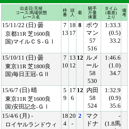
15/10/11 (日) 曇
7
13
12
ルメ
1:46.6
10
12
ール
(1.0)
東京11R 芝1800良
58
34.7
国)毎日王冠-ＧⅡ
530
15/6/7 (日) 晴
5
17
12
内田
1:32.9
9
6
58
(0.9)
東京11R 芝1600良
524
35.6
国)安田記念-ＧⅠ
15/4/6 (月) -
18
20
2
マク
-
4
-
ドナ
(1.8馬
ロイヤルランドウィ
ルド
身)
ック9R 芝1600Soft7
55
-
ハ)ドンカスターマイ
-
ル-ＧⅠ
15/3/21 (土) -
12
14
1
マク
1:28.29
4
-
ドナ
(0.1馬
ローズヒルガーデン
ルド
身)
ズ8R 芝1500Good3
59
34.10
ジョージライダーＳ-
-
ＧⅠ
14/12/27 (土) 曇
4
18
1
ビュ
1:20.7
8
8
イッ
(0.0)
阪神11R 芝1400良
ク
34.7
国)阪神Ｃ-ＧⅡ
57
518