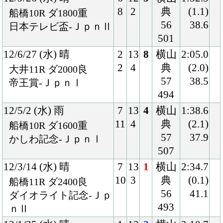
11/5/22 (日) 曇
8
16
2
横山
1:53.8
15
6
典
(0.1)
京都11R ダ1900不
57
35.4
国)東海Ｓ-ＧⅡ
490
11/4/17 (日) 晴
1
16
1
中舘
1:43.6
2
2
56
(0.4)
小倉11R ダ1700良
488
36.5
混)エスペランサＳ
10/12/25 (土) 晴
5
16
5
内田
1:52.0
10
2
55
(1.0)
中山11R ダ1800良
500
38.5
混)ハ)師走Ｓ
10/11/7 (日) 晴
2
14
1
内田
1:36.7
2
3
57
(0.0)
東京10R ダ1600良
486
36.3
混)錦秋Ｓ
10/9/18 (土) 晴
5
12
3
横山
1:52.9
5
1
典
(0.5)
中山11R ダ1800良
57
37.5
混)ハ)ながつきＳ
474
10/8/15 (日) 曇
5
13
1
横山
1:44.1
7
1
典
(0.9)
札幌8R ダ1700良
57
36.5
混)羊蹄山特別
488
10/6/20 (日) 晴
7
15
2
中舘
1:45.2