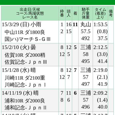
15/2/10 (火) 曇
8
12
5
三浦
2:12.5
12
5
58
(3.0)
佐賀10R ダ2000稍
495
41.4
佐賀記念-ＪｐｎⅢ
15/1/28 (水) 晴
8
12
7
三浦
2:19.0
12
7
57
(2.1)
川崎11R ダ2100重
497
41.9
川崎記念-ＪｐｎⅠ
14/11/19 (水) 晴
7
11
6
三浦
2:09.2
8
6
57
(1.4)
浦和10R ダ2000良
496
40.0
浦和記念-ＪｐｎⅡ
14/10/7 (火) 晴
7
10
5
三浦
2:13.7
7
5
58
(1.2)
金沢10R ダ2100重
500
38.8
白山大賞典-ＪｐｎⅢ
14/7/21 (月) 晴
2
13
8
戸崎
2:03.0
2
5
58
(1.1)
盛岡9R ダ2000重
495
38.3
マーキュリーＣ-Ｊｐｎ
Ⅲ
14/3/26 (水) 雨
3
12
4
戸崎
2:03.2
3
2
58
(1.3)
名古屋10R ダ1900不
492
38.6
名古屋大賞典-ＪｐｎⅢ
14/2/13 (木) 小雨
6
12
1
戸崎
2:09.4
8
3
58
(0.1)
佐賀10R ダ2000稍
493
39.2
佐賀記念-ＪｐｎⅢ