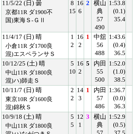
8
1
56
(0.2)
中山9R ダ1800良
464
38.6
混)黒竹賞
08/12/21 (日) 晴
7
16
1
三浦
1:55.2
13
3
54
(1.1)
中山4R ダ1800良
468
38.3
2歳未勝利
08/8/3 (日) 晴
3
16
6
後藤
1:49.5
6
2
54
(0.7)
新潟6R 芝1800良
460
34.1
混)2歳新馬
Back
Home
PageTop
クラブ紹介
入会案内
所属馬情報
お問合せ
著作権
個人情報保護方針
ファンド勧誘方針
アプリケーションプライバシーポリシー
PCサイト
Copyright © CARROTCLUB