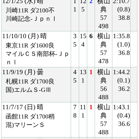
12
4
57
(0.2)
福島10R ダ1700良
486
37.6
混)横手特別
10/5/15 (土) 晴
8
15
1
丸山
1:51.5
14
2
57
(0.5)
新潟11R ダ1800稍
480
36.6
混)中ノ岳特別
10/2/20 (土) 晴
5
16
6
藤田
1:38.3
9
1
57
(0.7)
東京12R ダ1600良
472
37.9
混)4歳上1000万下
10/1/24 (日) 晴
4
15
2
後藤
1:54.8
7
1
56
(0.2)
中山12R ダ1800良
472
38.3
4歳上1000万下
09/12/20 (日) 晴
2
13
6
三浦
1:55.1
2
1
56
(0.6)
中山9R ダ1800良
470
37.8
混)千葉テレビ杯
09/11/29 (日) 晴
3
16
2
三浦
1:38.3
6
3
56
(0.2)
東京8R ダ1600良
472
35.9
混)ハ)シャングリラ賞
09/2/15 (日) 晴
5
13
2
三浦
1:38.4
6
1
56
(0.0)
東京9R ダ1600良
464
36.1
混)ヒヤシンスＳ
09/1/10 (土) 晴
4
16
1
後藤
1:55.7