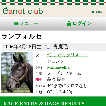
メニュー
ログイン
ランフォルセ
2006年3月28日生
牡
青鹿毛
*シンボリクリスエス
父
ソニンク
母
Machiavellian
BMS
ノーザンファーム
生産
萩原 厩舎
関東
4代までにクロスなし
クロス
OP(11-6-4-20)
平地
RACE ENTRY & RACE RESULTS
出走日/天候
騎手
タイム
枠
頭
備
コース/馬場状態
着
斤量
(着差)
番
人
考
レース名
体重
上り
15/3/29 (日) 小雨
1
16
11
丸山
1:53.5
2
15
57.5
(0.8)
中山11R ダ1800良
492
37.5
国)ハ)マーチＳ-ＧⅢ