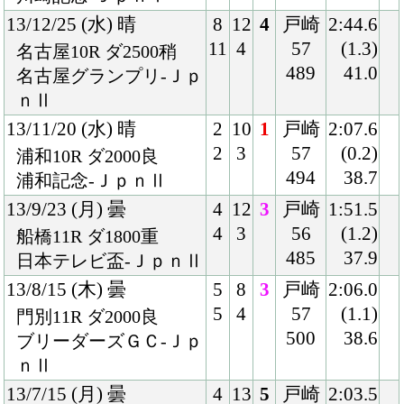
13/5/5 (日) 晴
7
18
11
横山
2:11.9
11
6
典
(1.8)
東京10R ダ2100良
57.5
38.1
国)ハ)ブリリアントＳ
494
13/3/20 (水) 雨
3
12
5
横山
2:02.1
3
3
典
(2.3)
名古屋9R ダ1900重
57
38.7
名古屋大賞典-ＪｐｎⅢ
491
12/11/21 (水) 晴
6
11
3
ムー
2:07.7
7
1
ア
(0.2)
浦和10R ダ2000稍
57
38.6
浦和記念-ＪｐｎⅡ
492
12/9/26 (水) 晴
6
12
5
横山
1:52.5
8
2
典
(1.1)
船橋10R ダ1800重
56
38.6
日本テレビ盃-ＪｐｎⅡ
501
12/6/27 (水) 晴
2
13
8
横山
2:05.0
2
4
典
(2.0)
大井11R ダ2000良
57
38.5
帝王賞-ＪｐｎⅠ
494
12/5/2 (水) 雨
7
13
4
横山
1:38.6
11
4
典
(2.1)
船橋10R ダ1600重