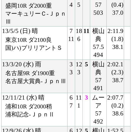
57
37.9
かしわ記念-ＪｐｎⅠ
507
12/3/14 (水) 晴
7
13
1
横山
2:34.7
10
3
典
(0.1)
船橋11R ダ2400良
56
41.1
ダイオライト記念-Ｊｐ
493
ｎⅡ
12/1/25 (水) 晴
1
12
2
横山
2:10.7
1
5
典
(0.8)
川崎11R ダ2100不
57
38.8
川崎記念-ＪｐｎⅠ
498
11/10/10 (月) 晴
3
15
6
横山
1:35.8
5
4
典
(1.0)
東京11R ダ1600良
57
36.8
マイルＣＳ南部杯-Ｊｐ
478
ｎⅠ
11/9/19 (月) 曇
4
13
1
横山
1:44.2
5
1
典
(0.1)
札幌11R ダ1700良
56
36.2
国)エルムＳ-GⅢ
488
11/7/17 (日) 晴
7
11
1
横山
1:43.1
8
1
典
(0.4)
函館11R ダ1700稍
57
36.6
混)マリーンＳ
488