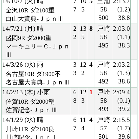
14/1/29 (水) 晴
6
11
4
戸崎
2:15.5
7
4
57
(1.7)
川崎11R ダ2100良
501
39.6
川崎記念-ＪｐｎⅠ
13/12/25 (水) 晴
8
12
4
戸崎
2:44.6
11
4
57
(1.3)
名古屋10R ダ2500稍
489
41.0
名古屋グランプリ-Ｊｐ
ｎⅡ
13/11/20 (水) 晴
2
10
1
戸崎
2:07.6
2
3
57
(0.2)
浦和10R ダ2000良
494
38.7
浦和記念-ＪｐｎⅡ
13/9/23 (月) 曇
4
12
3
戸崎
1:51.5
4
3
56
(1.2)
船橋11R ダ1800重
485
37.9
日本テレビ盃-ＪｐｎⅡ
13/8/15 (木) 曇
5
8
3
戸崎
2:06.0
5
4
57
(1.1)
門別11R ダ2000良
500
38.6
ブリーダーズＧＣ‐Ｊｐ
ｎⅡ
13/7/15 (月) 曇
4
13
5
戸崎
2:03.5
4
5
57
(0.4)
盛岡10R ダ2000重
503
37.0
マーキュリーＣ-Ｊｐｎ
Ⅲ