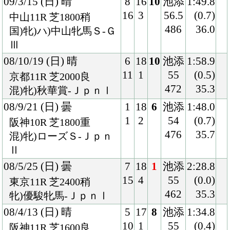
462
35.3
牝)優駿牝馬-ＪｐｎⅠ
08/4/13 (日) 晴
5
17
8
池添
1:34.8
10
1
55
(0.4)
阪神11R 芝1600良
460
34.7
牝)桜花賞-ＪｐｎⅠ
08/3/8 (土) 晴
1
16
2
池添
1:35.8
2
1
54
(0.0)
阪神11R 芝1600良
470
34.1
混)牝)チューリップ賞-
ＪｐｎⅢ
07/12/2 (日) 晴
7
18
1
池添
1:33.8
15
3
54
(0.0)
阪神11R 芝1600良
466
35.2
混)牝)阪神ＪＦ-Ｊｐｎ
Ⅰ
07/11/11 (日) 晴
4
13
2
池添
1:47.5
4
2
54
(0.0)
京都9R 芝1800良
470
35.1
混)黄菊賞
07/10/20 (土) 晴
5
11
1
池添
2:02.2
5
1
54
(0.0)
京都3R 芝2000重
474
35.7
混)2歳未勝利
07/7/8 (日) 晴
3
15
2
池添
1:49.0
4
2
54
(0.3)
阪神5R 芝1800良
490
35.9
混)2歳新馬