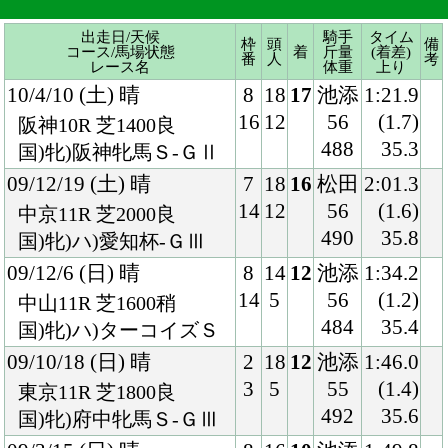
09/12/19 (土) 晴
7
18
16
松田
2:01.3
14
12
56
(1.6)
中京11R 芝2000良
490
35.8
国)牝)ハ)愛知杯-ＧⅢ
09/12/6 (日) 晴
8
14
12
池添
1:34.2
14
5
56
(1.2)
中山11R 芝1600稍
484
35.4
国)牝)ハ)ターコイズＳ
09/10/18 (日) 晴
2
18
12
池添
1:46.0
3
5
55
(1.4)
東京11R 芝1800良
492
35.6
国)牝)府中牝馬Ｓ-ＧⅢ
09/3/15 (日) 晴
8
16
10
池添
1:49.8
16
3
56.5
(0.7)
中山11R 芝1800稍
486
36.0
国)牝)ハ)中山牝馬Ｓ-Ｇ
Ⅲ
08/10/19 (日) 晴
6
18
10
池添
1:58.9
11
1
55
(0.5)
京都11R 芝2000良
472
35.3
混)牝)秋華賞-ＪｐｎⅠ
08/9/21 (日) 曇
1
18
6
池添
1:48.0
1
2
54
(0.7)
阪神10R 芝1800重
476
35.7
混)牝)ローズＳ-Ｊｐｎ
Ⅱ
08/5/25 (日) 曇
7
18
1
池添
2:28.8
15
4
55
(0.0)
東京11R 芝2400稍