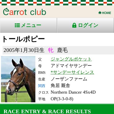
メニュー
ログイン
トールポピー
2005年1月30日生
牝
鹿毛
ジャングルポケット
父
アドマイヤサンデー
母
*サンデーサイレンス
BMS
ノーザンファーム
生産
角居 厩舎
関西
Northern Dancer 4Sx4D
クロス
OP(3-3-0-8)
平地
RACE ENTRY & RACE RESULTS
出走日/天候
騎手
タイム
枠
頭
備
コース/馬場状態
着
斤量
(着差)
番
人
考
レース名
体重
上り
10/4/10 (土) 晴
8
18
17
池添
1:21.9
16
12
56
(1.7)
阪神10R 芝1400良
488
35.3
国)牝)阪神牝馬Ｓ-ＧⅡ