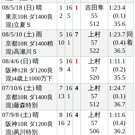
06/2/5 (日) 晴
6
13
1
上村
1:25.6
8
1
56
(0.3)
京都9R ダ1400良
522
37.5
混)寒梅賞
06/1/9 (月) 晴
8
11
1
上村
1:55.1
11
1
56
(0.8)
京都5R ダ1800良
528
38.4
混)3歳新馬
Back
Home
PageTop
クラブ紹介
入会案内
所属馬情報
お問合せ
著作権
個人情報保護方針
ファンド勧誘方針
アプリケーションプライバシーポリシー
PCサイト
Copyright © CARROTCLUB