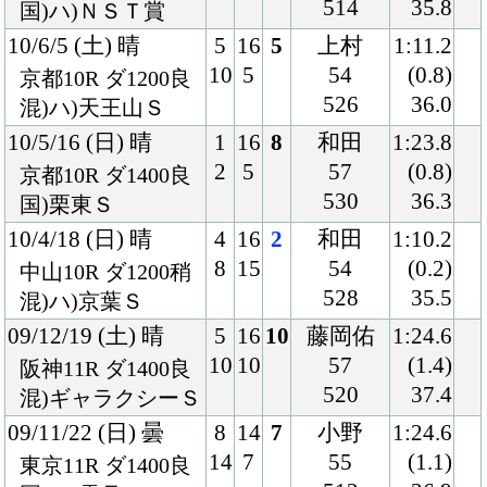
520
37.4
混)ギャラクシーＳ
09/11/22 (日) 曇
8
14
7
小野
1:24.6
14
7
55
(1.1)
東京11R ダ1400良
512
36.9
国)ハ)霜月Ｓ
09/10/24 (土) 曇
3
16
6
藤岡佑
1:10.8
5
7
55
(0.5)
京都11R ダ1200良
516
35.6
混)ハ)室町Ｓ
09/7/12 (日) 晴
1
16
7
幸
1:23.7
2
5
56
(1.0)
阪神10R ダ1400良
512
37.0
国)プロキオンＳ-
ＧⅢ
09/6/14 (日) 晴
3
17
14
角田
1:09.0
5
13
55
(1.0)
中京10R 芝1200良
520
34.1
国)ハ)ＣＢＣ賞-Ｇ
Ⅲ
09/5/17 (日) 雨
3
16
6
安部幸
1:09.9
5
6
55
(0.5)
京都10R ダ1200稍
522
35.4
国)ハ)栗東Ｓ
09/4/19 (日) 晴
6
16
5
内田
1:10.6
11
5
55
(0.2)
中山10R ダ1200良
518
36.4
混)ハ)京葉Ｓ