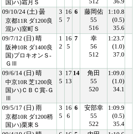
09/1/11 (日) 晴
6
16
10
上村
1:45.4
11
5
55
(1.1)
中京11R ダ1700良
524
37.8
混)ハ)名鉄杯
08/12/14 (日) 曇
5
16
13
内田
1:10.0
10
2
56
(1.3)
中山11R ダ1200重
518
36.7
国)カペラＳ-Ｊｐ
ｎⅢ
08/11/8 (土) 曇
2
16
4
内田
1:36.3
4
8
56
(0.3)
東京11R ダ1600良
518
36.7
国)武蔵野Ｓ-ＧⅢ
08/10/25 (土) 曇
1
16
1
川田
1:10.1
2
5
53
(0.0)
京都11R ダ1200稍
520
35.7
混)ハ)室町Ｓ
08/5/18 (日) 晴
1
16
1
吉田隼
1:23.4
2
5
55
(0.1)
東京10R ダ1400良
512
35.6
混)立夏Ｓ
08/5/10 (土) 雨
5
16
7
上村
1:23.7
同
10
1
57
(0.4)
着
京都10R ダ1400稍
522
36.5
混)高瀬川Ｓ
08/4/6 (日) 晴
5
16
1
上村
1:11.1
9
4
57
(0.2)
阪神12R ダ1200良
520
35.5
混)4歳上1000万下