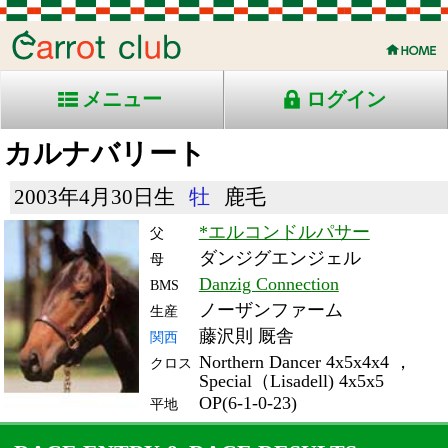
メニュー
ログイン
カルナバリート
2003年4月30日生
牡
鹿毛
*エルコンドルパサー
父
ダンジグエンジェル
母
Danzig Connection
BMS
ノーザンファーム
生産
藤沢則 厩舎
関西
Northern Dancer 4x5x4x4 ，
クロス
Special（Lisadell) 4x5x5
OP(6-1-0-23)
平地
RACE ENTRY & RACE RESULTS
出走日/天候
騎手
タイム
枠
頭
備
コース/馬場状態
着
斤量
(着差)
番
人
考
レース名
体重
上り
10/11/21 (日) 晴
7
16
16
クラス
1:29.4
11
13
トゥス
(6.3)
東京11R ダ1400良
54
42.4
国)ハ)霜月Ｓ