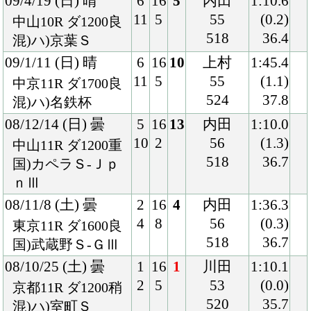
07/10/6 (土) 晴
7
16
4
上村
1:24.7
13
1
57
(0.1)
京都10R ダ1400良
512
36.7
混)藤森特別
07/9/8 (土) 晴
8
16
4
上村
1:11.6
16
2
57
(0.4)
阪神10R ダ1200良
506
36.2
混)夙川特別
07/8/12 (日) 晴
5
15
6
上村
1:47.7
9
2
57
(1.5)
小倉9R ダ1700良
510
40.6
混)由布院特別
07/7/22 (日) 小雨
2
12
4
上村
1:43.3
2
2
57
(1.0)
小倉9R ダ1700重
522
36.9
混)天草特別
07/7/1 (日) 曇
4
16
1
上村
1:24.3
7
1
57
(0.8)
阪神8R ダ1400良
524
37.5
3歳上500万下
06/7/16 (日) 晴
7
15
10
上村
1:45.5
13
1
54
(1.8)
小倉9R ダ1700良
514
39.3
混)桜島特別
06/6/17 (土) 雨
5
16
4
上村
1:51.6
9
3
54
(0.8)
京都10R ダ1800稍
516
37.8
混)樟葉特別