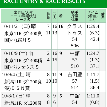
506
10/10/9 (土) 雨
2
16
9
中舘
1:24.7
4
15
57
(1.3)
東京11R ダ1400稍
510
37.1
国)ペルセウスＳ
10/9/4 (土) 晴
8
11
9
吉田豊
1:11.7
10
10
57
(1.5)
新潟11R ダ1200良
514
36.4
混)ＢＳＮ賞
10/8/1 (日) 晴
8
9
5
中舘
1:11.0
8
6
54
(0.8)
新潟11R ダ1200良
514
35.8
国)ハ)ＮＳＴ賞
10/6/5 (土) 晴
5
16
5
上村
1:11.2
10
5
54
(0.8)
京都10R ダ1200良
526
36.0
混)ハ)天王山Ｓ
10/5/16 (日) 晴
1
16
8
和田
1:23.8
2
5
57
(0.8)
京都10R ダ1400良
530
36.3
国)栗東Ｓ
10/4/18 (日) 晴
4
16
2
和田
1:10.2
8
15
54
(0.2)
中山10R ダ1200稍
528
35.5
混)ハ)京葉Ｓ
09/12/19 (土) 晴
5
16
10
藤岡佑
1:24.6
10
10
57
(1.4)
阪神11R ダ1400良