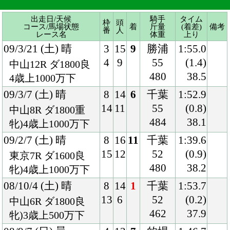
09/3/7 (土) 晴
8
14
6
千葉
1:52.9
14
11
55
(0.8)
中山8R ダ1800重
484
38.1
牝)4歳上1000万下
09/2/7 (土) 晴
8
16
11
千葉
1:39.6
15
12
52
(0.9)
東京7R ダ1600良
480
38.2
牝)4歳上1000万下
08/10/4 (土) 晴
8
14
1
千葉
1:53.7
13
6
52
(0.2)
中山6R ダ1800良
462
37.9
牝)3歳上500万下
08/9/7 (日) 曇
4
13
7
的場
1:46.7
5
7
54
(0.9)
札幌8R ダ1700良
464
37.9
牝)3歳上500万下
08/7/5 (土) 曇
3
14
14
石橋脩
2:02.8
4
14
55
(3.3)
福島9R 芝2000良
468
38.4
混)南相馬特別
08/5/24 (土) 曇
8
16
12
中村将
1:22.3
14
14
55
(1.3)
新潟12R 芝1400良
468
34.7
混)米山特別
08/3/30 (日) 曇
7
16
13
勝浦
1:36.9
14
12
55
(1.4)
中山8R 芝1600良
462
36.8
混)4歳上500万下