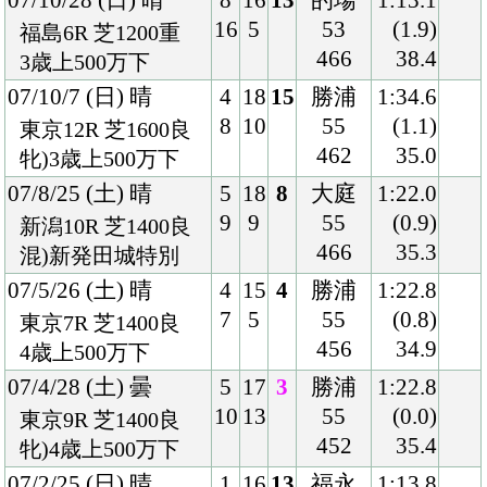
6
10
51
(1.6)
福島5R ダ1150稍
440
37.0
牝)3歳上500万下
06/7/29 (土) 晴
8
15
10
大西
1:13.5
14
5
52
(2.7)
新潟12R ダ1200稍
444
39.0
牝)3歳上500万下
06/5/7 (日) 小雨
1
18
16
武豊
1:37.0
2
5
54
(1.8)
東京7R 芝1600良
442
38.4
牝)3歳500万下
06/3/19 (日) 曇
4
15
1
四位
1:13.3
7
1
54
(0.0)
中山1R ダ1200稍
442
39.0
牝)3歳未勝利
06/3/4 (土) 晴
3
16
2
四位
1:12.7
6
3
54
(0.3)
中山1R ダ1200不
448
38.3
牝)3歳未勝利
05/10/9 (日) 小雨
5
15
8
池添
1:37.6
9
3
54
(1.2)
東京4R 芝1600良
454
37.6
牝)2歳新馬
Back
Home
PageTop