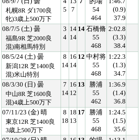
07/11/23 (金) 晴
8
18
17
勝浦
1:24.5
18
13
55
(1.5)
東京12R 芝1400良
468
35.6
3歳上500万下
07/10/28 (日) 晴
8
16
13
的場
1:13.1
16
5
53
(1.9)
福島6R 芝1200重
466
38.4
3歳上500万下
07/10/7 (日) 晴
4
18
15
勝浦
1:34.6
8
10
55
(1.1)
東京12R 芝1600良
462
35.0
牝)3歳上500万下
07/8/25 (土) 晴
5
18
8
大庭
1:22.0
9
9
55
(0.9)
新潟10R 芝1400良
466
35.3
混)新発田城特別
07/5/26 (土) 晴
4
15
4
勝浦
1:22.8
7
5
55
(0.8)
東京7R 芝1400良
456
34.9
4歳上500万下
07/4/28 (土) 曇
5
17
3
勝浦
1:22.8
10
13
55
(0.0)
東京9R 芝1400良
452
35.4
牝)4歳上500万下
07/2/25 (日) 晴
1
16
13
福永
1:13.8
2
9
55
(1.4)
中山8R ダ1200稍
448
39.0
4歳上500万下
06/11/11 (土) 雨
3
16
10
小島
1:09.8