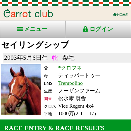
メニュー
ログイン
セイリングシップ
2003年5月6日生
牝
栗毛
*クロフネ
父
ティッパートゥー
母
Trempolino
BMS
ノーザンファーム
生産
松永康 厩舎
関東
Vice Regent 4x4
クロス
1000万(2-1-1-17)
平地
RACE ENTRY & RACE RESULTS
出走日/天候
騎手
タイム
枠
頭
コース/馬場状態
着
斤量
(着差)
備考
番
人
レース名
体重
上り
09/3/21 (土) 晴
3
15
9
勝浦
1:55.0
4
9
55
(1.4)
中山12R ダ1800良
480
38.5
4歳上1000万下