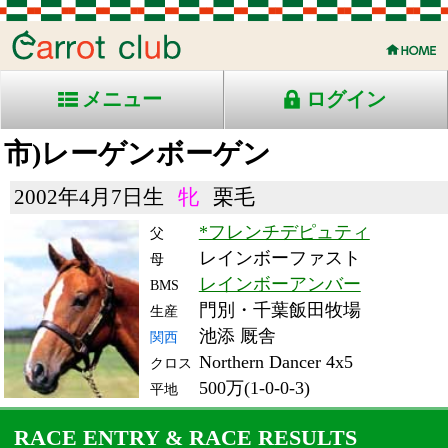
メニュー
ログイン
市)レーゲンボーゲン
2002年4月7日生
牝
栗毛
*フレンチデピュティ
父
レインボーファスト
母
レインボーアンバー
BMS
門別・千葉飯田牧場
生産
池添 厩舎
関西
Northern Dancer 4x5
クロス
500万(1-0-0-3)
平地
RACE ENTRY & RACE RESULTS
出走日/天候
騎手
タイム
枠
頭
コース/馬場状態
着
斤量
(着差)
備考
番
人
レース名
体重
上り
05/5/22 (日) 曇
6
11
4
竹之下
2:00.9
6
3
54
(0.6)
中京7R 芝2000良
462
35.1
3歳500万下