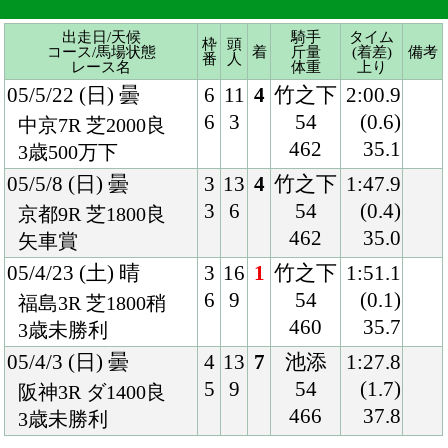
05/5/8 (日) 曇
3
13
4
竹之下
1:47.9
3
6
54
(0.4)
京都9R 芝1800良
462
35.0
矢車賞
05/4/23 (土) 晴
3
16
1
竹之下
1:51.1
6
9
54
(0.1)
福島3R 芝1800稍
460
35.7
3歳未勝利
05/4/3 (日) 曇
4
13
7
池添
1:27.8
5
9
54
(1.7)
阪神3R ダ1400良
466
37.8
3歳未勝利
Back
Home
PageTop
クラブ紹介
入会案内
所属馬情報
お問合せ
著作権
個人情報保護方針
ファンド勧誘方針
アプリケーションプライバシーポリシー
PCサイト
Copyright © CARROTCLUB