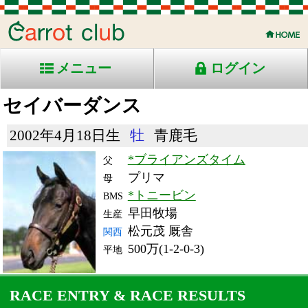
メニュー
ログイン
セイバーダンス
2002年4月18日生
牡
青鹿毛
*ブライアンズタイム
父
プリマ
母
*トニービン
BMS
早田牧場
生産
松元茂 厩舎
関西
500万(1-2-0-3)
平地
RACE ENTRY & RACE RESULTS
出走日/天候
騎手
タイム
枠
頭
コース/馬場状態
着
斤量
(着差)
備考
番
人
レース名
体重
上り
05/10/1 (土) 晴
3
12
5
岩田
2:01.3
3
3
55
(0.8)
阪神12R 芝2000良
498
37.5
混)3歳上500万下
05/9/11 (日) 曇
3
11
2
武豊
2:14.3