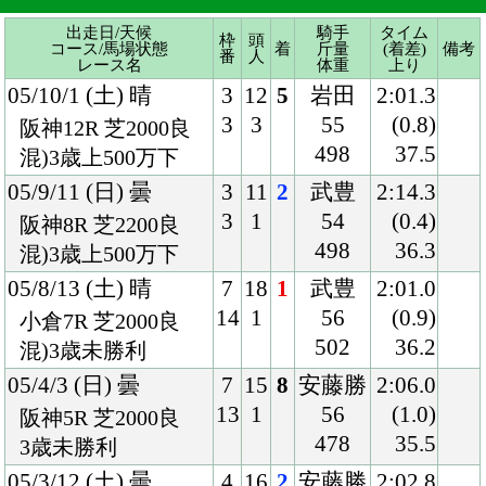
3
1
54
(0.4)
阪神8R 芝2200良
498
36.3
混)3歳上500万下
05/8/13 (土) 晴
7
18
1
武豊
2:01.0
14
1
56
(0.9)
小倉7R 芝2000良
502
36.2
混)3歳未勝利
05/4/3 (日) 曇
7
15
8
安藤勝
2:06.0
13
1
56
(1.0)
阪神5R 芝2000良
478
35.5
3歳未勝利
05/3/12 (土) 曇
4
16
2
安藤勝
2:02.8
8
5
56
(0.0)
阪神 芝2000良
478
35.0
3歳未勝利
05/2/19 (土) 雨
5
11
4
安藤勝
2:08.6
5
1
56
(0.6)
京都 芝2000重
482
36.2
3歳新馬
Back
Home
PageTop
クラブ紹介
入会案内
所属馬情報
お問合せ
著作権
個人情報保護方針
ファンド勧誘方針
アプリケーションプライバシーポリシー