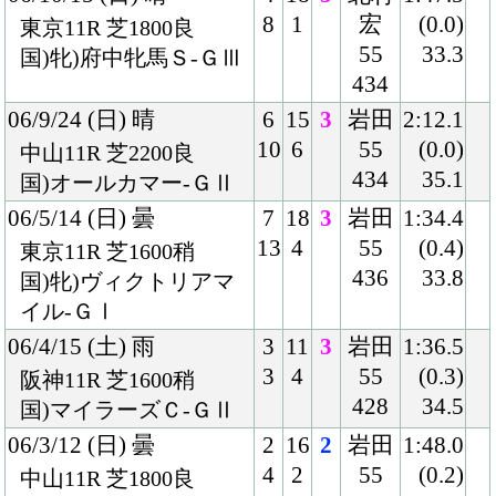
9
3
ーモ
(0.1)
東京11R 芝2400良
55
33.7
牝)優駿牝馬-ＧⅠ
426
05/4/24 (日) 晴
8
15
1
武豊
2:01.8
15
2
54
(0.0)
東京11R 芝2000良
422
33.8
牝)フローラＳ-ＧⅡ
05/3/13 (日) 雲
7
15
4
安藤
1:21.3
13
2
勝
(0.1)
阪神 芝1400良
54
34.2
混)牝)フィリーズレビ
420
ュー-ＧⅡ
05/3/5 (土) 曇
7
15
7
安藤
1:36.1
13
1
勝
(0.8)
阪神11R 芝1600良
54
35.4
牝)チューリップ賞-Ｇ
420
Ⅲ
05/1/15 (土) 雨
7
13
1
安藤
1:36.5
11
1
勝
(0.3)
京都 芝1600良
54
34.0
混)白梅賞
414
04/12/12 (日) 晴
8
14
1
武幸
1:36.1
14
2
54
(0.3)
阪神 芝1600良
418
34.7
混)2歳新馬