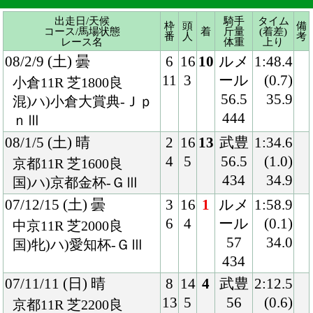
08/1/5 (土) 晴
2
16
13
武豊
1:34.6
4
5
56.5
(1.0)
京都11R 芝1600良
434
34.9
国)ハ)京都金杯-ＧⅢ
07/12/15 (土) 曇
3
16
1
ルメ
1:58.9
6
4
ール
(0.1)
中京11R 芝2000良
57
34.0
国)牝)ハ)愛知杯-ＧⅢ
434
07/11/11 (日) 晴
8
14
4
武豊
2:12.5
13
5
56
(0.6)
京都11R 芝2200良
430
34.0
国)牝)エリザベス女王
杯-ＧⅠ
07/10/14 (日) 曇
4
16
4
横山
1:45.9
7
3
典
(0.5)
東京11R 芝1800良
55
34.2
国)牝)府中牝馬Ｓ-ＧⅢ
434
07/7/6 (金) 晴
10
9
5
岩田
-
10
6
54.8
(-)
ハリウッド5R 芝1600良
-
-
牝)キャッシュコールマ
イル-ＧⅡ
07/6/3 (日) 晴
7
18
14
岩田
1:33.3
14
11
56
(1.0)
東京11R 芝1600良
446
35.1