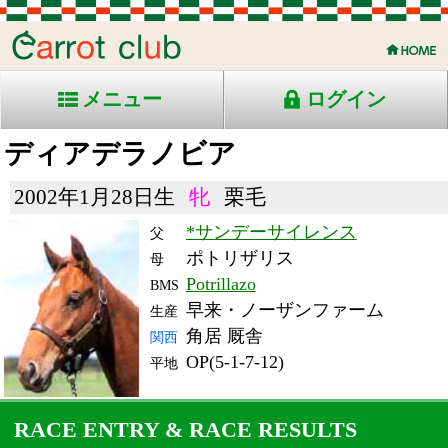
メニュー
ログイン
ディアデラノビア
2002年1月28日生
牝
栗毛
*サンデーサイレンス
父
ポトリザリス
母
Potrillazo
BMS
早来・ノーザンファーム
生産
角居 厩舎
関西
OP(5-1-7-12)
平地
RACE ENTRY & RACE RESULTS
出走日/天候
騎手
タイム
枠
頭
備
コース/馬場状態
着
斤量
(着差)
番
人
考
レース名
体重
上り
08/2/9 (土) 曇
6
16
10
ルメ
1:48.4
11
3
ール
(0.7)
小倉11R 芝1800良
56.5
35.9
混)ハ)小倉大賞典-Ｊｐ
444
ｎⅢ