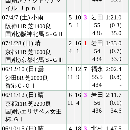
06/9/24 (日) 晴
6
15
3
岩田
2:12.1
10
6
55
(0.0)
中山11R 芝2200良
434
35.1
国)オールカマー-ＧⅡ
06/5/14 (日) 曇
7
18
3
岩田
1:34.4
13
4
55
(0.4)
東京11R 芝1600稍
436
33.8
国)牝)ヴィクトリアマ
イル-ＧⅠ
06/4/15 (土) 雨
3
11
3
岩田
1:36.5
3
4
55
(0.3)
阪神11R 芝1600稍
428
34.5
国)マイラーズＣ-ＧⅡ
06/3/12 (日) 曇
2
16
2
岩田
1:48.0
4
2
55
(0.2)
中山11R 芝1800良
422
34.4
国)牝)ハ)中山牝馬Ｓ-Ｇ
Ⅲ
06/1/29 (日) 晴
3
16
5
武豊
1:33.9
6
1
54
(0.4)
京都11R 芝1600良
416
33.6
国)牝)京都牝馬Ｓ-ＧⅢ
06/1/5 (木) 晴
2
16
6
武豊
1:34.4
4
2
54
(0.4)
京都11R 芝1600良
422
34.7
国)ハ)京都金杯-ＧⅢ
05/5/22 (日) 晴
5
18
3
デサ
2:28.9