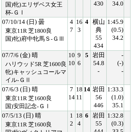
国)安田記念-ＧⅠ
07/5/13 (日) 晴
1
18
6
岩田
1:32.8
2
4
55
(0.3)
東京11R 芝1600良
444
33.5
国)牝)ヴィクトリアマ
イル-ＪｐｎⅠ
07/4/7 (土) 小雨
5
10
3
岩田
1:21.0
5
1
55
(0.3)
阪神11R 芝1400良
436
35.0
国)牝)阪神牝馬Ｓ-ＧⅡ
07/1/28 (日) 晴
2
16
1
岩田
1:33.0
4
1
54
(0.7)
京都11R 芝1600良
434
33.9
国)牝)京都牝馬Ｓ-ＧⅢ
06/12/10 (日) 曇
11
12
7
福永
2:02.4
11
9
55.5
(0.8)
沙田8R 芝2000良
434
-
香港Ｃ-ＧⅠ
06/11/12 (日) 晴
6
16
3
岩田
2:11.7
11
4
56
(0.1)
京都11R 芝2200良
436
34.6
国)牝)エリザベス女王
杯-ＧⅠ
06/10/15 (日) 晴
4
18
3
北村
1:47.5
8
1
宏
(0.0)
東京11R 芝1800良
55
33.3
国)牝)府中牝馬Ｓ-ＧⅢ
434