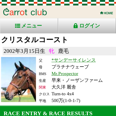
メニュー
ログイン
クリスタルコースト
2002年3月15日生
牝
鹿毛
*サンデーサイレンス
父
プラチナウェーブ
母
Mr.Prospector
BMS
早来・ノーザンファーム
生産
大久洋 厩舎
関東
Turn-to 4x4
クロス
500万(1-0-1-7)
平地
RACE ENTRY & RACE RESULTS
出走日/天候
騎手
タイム
枠
頭
コース/馬場状態
着
斤量
(着差)
備考
番
人
レース名
体重
上り
08/3/29 (土) 晴
1
16
11
高橋
1:48.9
2
11
智
(1.3)
中京12R 芝1800良
55
37.4
混)渥美特別
464