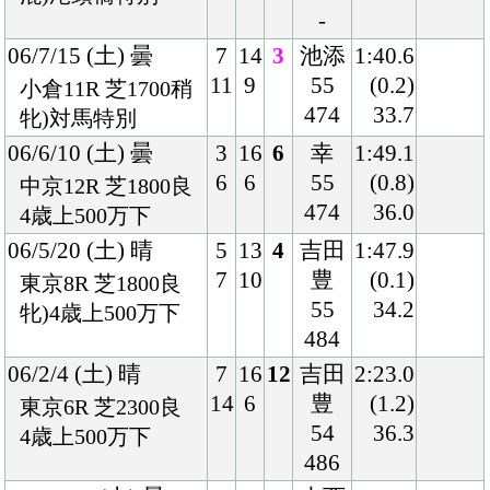
14
6
豊
(1.2)
東京6R 芝2300良
54
36.3
4歳上500万下
486
05/10/22 (土) 曇
2
16
1
大西
2:01.7
3
4
55
(0.0)
福島4R 芝2000良
484
35.8
牝)3歳未勝利
05/9/24 (土) 小雨
2
17
11
吉田
2:18.6
4
10
豊
(1.0)
中山7R 芝2200稍
54
35.7
混)3歳未勝利
496
Back
Home
PageTop
クラブ紹介
入会案内
所属馬情報
お問合せ
著作権
個人情報保護方針
ファンド勧誘方針
アプリケーションプライバシーポリシー
PCサイト
Copyright © CARROTCLUB