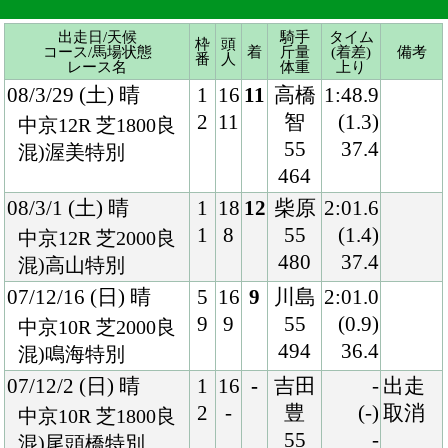
08/3/1 (土) 晴
1
18
12
柴原
2:01.6
1
8
55
(1.4)
中京12R 芝2000良
480
37.4
混)高山特別
07/12/16 (日) 晴
5
16
9
川島
2:01.0
9
9
55
(0.9)
中京10R 芝2000良
494
36.4
混)鳴海特別
07/12/2 (日) 晴
1
16
-
吉田
-
出走
2
-
豊
(-)
取消
中京10R 芝1800良
55
-
混)尾頭橋特別
-
06/7/15 (土) 曇
7
14
3
池添
1:40.6
11
9
55
(0.2)
小倉11R 芝1700稍
474
33.7
牝)対馬特別
06/6/10 (土) 曇
3
16
6
幸
1:49.1
6
6
55
(0.8)
中京12R 芝1800良
474
36.0
4歳上500万下
06/5/20 (土) 晴
5
13
4
吉田
1:47.9
7
10
豊
(0.1)
東京8R 芝1800良
55
34.2
牝)4歳上500万下
484
06/2/4 (土) 晴
7
16
12
吉田
2:23.0