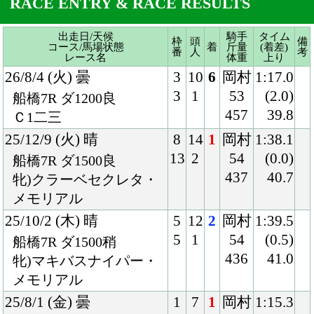
25/12/9 (火) 晴
8
14
1
岡村
1:38.1
13
2
54
(0.0)
船橋7R ダ1500良
437
40.7
牝)クラーベセクレタ・
メモリアル
25/10/2 (木) 晴
5
12
2
岡村
1:39.5
5
1
54
(0.5)
船橋7R ダ1500稍
436
41.0
牝)マキバスナイパー・
メモリアル
25/8/1 (金) 曇
1
7
1
岡村
1:15.3
1
1
54
(1.4)
船橋4R ダ1200良
426
38.6
2歳新馬
Back
Home
PageTop
クラブ紹介
入会案内
所属馬情報
お問合せ
著作権
個人情報保護方針
ファンド勧誘方針
アプリケーションプライバシーポリシー
PCサイト
Copyright © CARROTCLUB