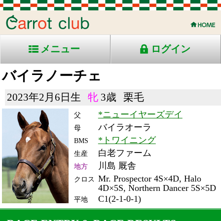
メニュー
ログイン
バイラノーチェ
2023年2月6日生
牝
3歳
栗毛
*ニューイヤーズデイ
父
バイラオーラ
母
*トワイニング
BMS
白老ファーム
生産
川島 厩舎
地方
Mr. Prospector 4S×4D, Halo
クロス
4D×5S, Northern Dancer 5S×5D
C1(2-1-0-1)
平地
RACE ENTRY & RACE RESULTS
出走日/天候
騎手
タイム
枠
頭
備
コース/馬場状態
着
斤量
(着差)
番
人
考
レース名
体重
上り
26/8/4 (火) 曇
3
10
6
岡村
1:17.0
3
1
53
(2.0)
船橋7R ダ1200良
457
39.8
Ｃ1二三