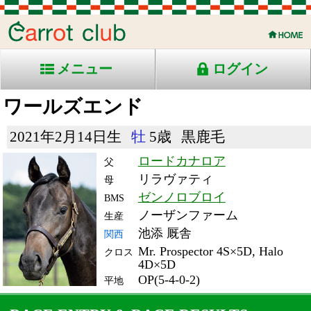
メニュー
ログイン
ワールズエンド
2021年2月14日生
牡
5歳
黒鹿毛
ロードカナロア
父
リラヴァティ
母
ゼンノロブロイ
BMS
ノーザンファーム
生産
池添 厩舎
関西
Mr. Prospector 4S×5D, Halo
クロス
4D×5D
OP(5-4-0-2)
平地
RACE ENTRY & RACE RESULTS
出走日/天候
騎手
タイム
枠
頭
備
コース/馬場状態
着
斤量
(着差)
番
人
考
レース名
体重
上り
26/6/7 (日) 曇
6
17
2
津村
1:32.1
同
11
7
58
(0.0)
着
東京11R 芝1600良
470
34.2
国)安田記念-ＧⅠ