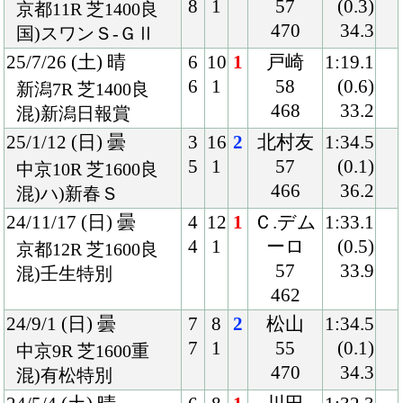
24/9/1 (日) 曇
7
8
2
松山
1:34.5
7
1
55
(0.1)
中京9R 芝1600重
470
34.3
混)有松特別
24/5/4 (土) 晴
6
8
1
川田
1:32.3
6
1
57
(0.1)
京都7R 芝1600稍
458
34.1
混)3歳1勝クラス
24/4/13 (土) 晴
5
16
4
ムルザ
1:34.2
9
6
バエフ
(0.1)
阪神11R 芝1600良
57
32.1
国)アーリントンＣ-
462
ＧⅢ
24/2/4 (日) 曇
8
17
1
川田
1:36.9
17
2
57
(0.1)
京都5R 芝1600良
464
34.8
混)3歳新馬
Back
Home
PageTop
クラブ紹介
入会案内
所属馬情報
お問合せ
著作権
個人情報保護方針
ファンド勧誘方針
アプリケーションプライバシーポリシー
PCサイト
Copyright © CARROTCLUB