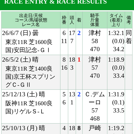
26/5/2 (土) 晴
8
18
1
津村
1:18.9
16
3
57
(0.0)
東京11R 芝1400良
470
33.4
国)京王杯スプリン
グＣ-ＧⅡ
25/12/13 (土) 晴
5
13
2
Ｃ.デム
1:31.9
6
1
ーロ
(0.1)
阪神11R 芝1600良
57
33.5
国)リゲルＳ-Ｌ
468
25/10/13 (月) 晴
4
18
8
戸崎
1:19.2
8
1
57
(0.3)
京都11R 芝1400良
470
34.3
国)スワンＳ-ＧⅡ
25/7/26 (土) 晴
6
10
1
戸崎
1:19.1
6
1
58
(0.6)
新潟7R 芝1400良
468
33.2
混)新潟日報賞
25/1/12 (日) 曇
3
16
2
北村友
1:34.5
5
1
57
(0.1)
中京10R 芝1600良
466
36.2
混)ハ)新春Ｓ
24/11/17 (日) 曇
4
12
1
Ｃ.デム
1:33.1
4
1
ーロ
(0.5)
京都12R 芝1600良
57
33.9
混)壬生特別
462