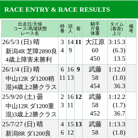
450
13.5
4歳上障害未勝利
26/1/4 (日) 晴
6
16
9
武藤
1:12.0
11
13
58
(1.0)
中山12R ダ1200稍
454
36.3
混)4歳上2勝クラス
25/9/20 (土) 曇
2
16
12
武藤
1:12.2
3
11
58
(1.7)
中山12R ダ1200重
452
36.7
混)3歳上2勝クラス
25/7/27 (日) 晴
4
15
13
武藤
1:13.3
6
12
58
(1.8)
新潟8R ダ1200良
452
39.1
出雲崎特別
25/5/25 (日) 小雨
6
15
13
武藤
1:12.9
11
6
58
(2.4)
新潟10R ダ1200稍
454
37.4
混)火打山特別
25/3/15 (土) 曇
1
16
1
武藤
1:12.1
1
3
58
(0.2)
中山8R ダ1200稍
452
36.9
4歳上1勝クラス
25/1/18 (土) 晴
6
16
3
武藤
1:12.2
12
4
58
(0.1)
中山6R ダ1200良
462
37.3
4歳上1勝クラス
24/11/17 (日) 晴
2
16
11
武藤
1:10.2
4
7
57
(0.4)
福島12R 芝1200良