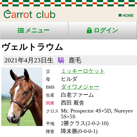
メニュー
ログイン
ヴェルトラウム
2021年4月23日生
騸
鹿毛
ミッキーロケット
父
ヒルダ
母
ダイワメジャー
BMS
白老ファーム
生産
西田 厩舎
関東
Mr. Prospector 4S×5D, Nureyev
クロス
5S×5S
2勝クラス(2-0-2-10)
平地
障未勝(0-0-0-1)
障害
RACE ENTRY & RACE RESULTS
出走日/天候
騎手
タイム
枠
頭
備
コース/馬場状態
着
斤量
(着差)
番
人
考
レース名
体重
上り
26/5/3 (日) 晴
3
14
11
大江原
3:15.3
4
9
60
(6.3)
新潟4R 芝障2890良