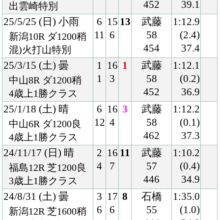
446
34.9
3歳上1勝クラス
24/8/31 (土) 曇
3
17
8
石橋
1:35.0
6
6
55
(1.0)
新潟12R 芝1600稍
444
34.0
混)3歳上1勝クラス
24/8/25 (日)
8
18
-
石橋
-
取
17
-
56
(-)
り
新潟12R 芝1200
-
-
や
混)3歳上1勝クラス
め
24/6/16 (日) 晴
8
14
7
オシェ
1:21.0
13
6
ア
(0.5)
東京12R 芝1400良
55
33.3
3歳上1勝クラス
450
24/4/14 (日) 晴
8
16
9
戸崎
1:12.3
15
8
57
(1.7)
中山5R ダ1200良
448
37.3
混)3歳1勝クラス
24/2/17 (土) 曇
4
16
9
ピーヒ
1:27.2
7
2
ュレク
(1.7)
東京2R ダ1400良
57
37.3
3歳1勝クラス
458
24/1/27 (土) 晴
2
10
7
ピーヒ
1:21.6
2
7
ュレク
(0.7)
東京10R 芝1400良
57
33.1
国)クロッカスＳ-