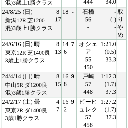
448
Ｌ
23/11/12 (日) 曇
6
16
3
石橋
1:10.7
11
3
56
(0.3)
福島9R 芝1200良
446
35.5
国)福島2歳Ｓ
23/9/30 (土) 晴
2
16
1
戸崎
1:12.8
3
1
55
(0.5)
中山6R ダ1200良
444
37.3
2歳新馬
Back
Home
PageTop
クラブ紹介
入会案内
所属馬情報
お問合せ
著作権
個人情報保護方針
ファンド勧誘方針
アプリケーションプライバシーポリシー
PCサイト
Copyright © CARROTCLUB