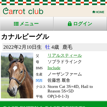
メニュー
ログイン
カナルビーグル
2022年2月10日生
牡
4歳
鹿毛
リアルスティール
父
ソブラドラインク
母
Include
BMS
ノーザンファーム
生産
佐藤悠 厩舎
関西
Storm Cat 3S×4D, Hail to
クロス
Reason 5S×5D
OP(3-0-1-3)
平地
RACE ENTRY & RACE RESULTS
出走日/天候
騎手
タイム
枠
頭
備
コース/馬場状態
着
斤量
(着差)
番
人
考
レース名
体重
上り
26/7/5 (日) 曇
7
11
10
横山武
1:45.4
9
6
57
(2.0)
函館11R ダ1700良
520
37.6
国)大沼Ｓ-Ｌ