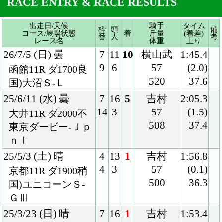
25/6/11 (水) 曇
7
16
5
吉村
2:05.3
14
3
57
(1.5)
大井11R ダ2000不
508
37.4
東京ダービー-Ｊｐ
ｎⅠ
25/5/3 (土) 晴
4
13
1
吉村
1:56.8
4
3
57
(0.1)
京都11R ダ1900稍
500
36.3
国)ユニコーンＳ-
ＧⅢ
25/3/23 (日) 晴
7
16
1
吉村
1:53.4
14
1
55
(1.1)
阪神6R ダ1800良
494
38.5
混)3歳1勝クラス
24/12/28 (土) 晴
4
13
4
吉村
1:54.3
4
1
54
(0.9)
京都6R ダ1800良
490
38.2
混)2歳1勝クラス
24/12/7 (土) 晴
7
7
1
Ｃ.デム
1:53.9
7
2
ーロ
(1.3)
京都2R ダ1800良
56
36.1
2歳未勝利
490
24/10/27 (日) 晴
5
16
3
吉村
1:55.6
10
4
53
(1.1)
京都4R ダ1800良
490
38.6
混)2歳新馬