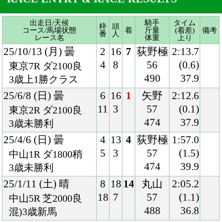
25/6/8 (日) 曇
6
16
1
矢野
2:12.6
11
3
57
(0.1)
東京2R ダ2100良
474
37.9
3歳未勝利
25/4/6 (日) 曇
4
13
4
荻野極
1:57.0
5
3
57
(1.5)
中山1R ダ1800稍
474
39.9
3歳未勝利
25/1/11 (土) 晴
8
18
14
丸山
2:05.2
18
7
57
(1.1)
中山5R 芝2000良
488
36.8
混)3歳新馬
Back
Home
PageTop
クラブ紹介
入会案内
所属馬情報
お問合せ
著作権
個人情報保護方針
ファンド勧誘方針
アプリケーションプライバシーポリシー
PCサイト
Copyright © CARROTCLUB