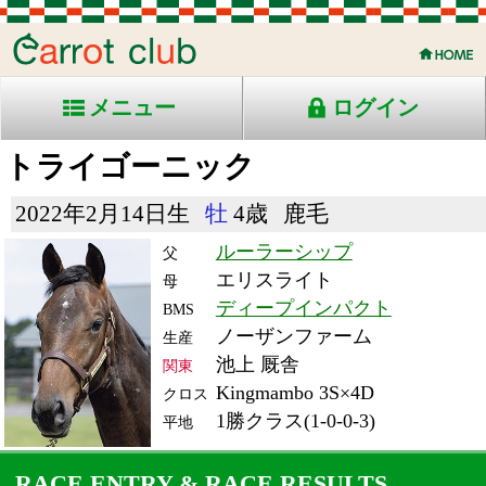
メニュー
ログイン
トライゴーニック
2022年2月14日生
牡
4歳
鹿毛
ルーラーシップ
父
エリスライト
母
ディープインパクト
BMS
ノーザンファーム
生産
池上 厩舎
関東
Kingmambo 3S×4D
クロス
1勝クラス(1-0-0-3)
平地
RACE ENTRY & RACE RESULTS
出走日/天候
騎手
タイム
枠
頭
コース/馬場状態
着
斤量
(着差)
備考
番
人
レース名
体重
上り
25/10/13 (月) 曇
2
16
7
荻野極
2:13.7
4
8
56
(0.6)
東京7R ダ2100良
490
37.9
3歳上1勝クラス