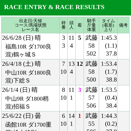
502
37.8
混)鶴ヶ城Ｓ
26/4/18 (土) 晴
7
13
12
武藤
1:53.4
10
4
58
(1.7)
中山10R ダ1800良
500
38.8
混)下総Ｓ
26/1/4 (日) 晴
8
11
3
武藤
1:53.5
10
1
57
(0.4)
中山9R ダ1800稍
506
38.4
混)招福Ｓ
25/6/22 (日) 曇
6
14
1
武藤
1:44.3
10
1
55
(0.2)
函館10R ダ1700重
506
37.0
混)檜山特別
25/5/3 (土) 晴
3
15
1
武藤
1:52.8
4
11
57
(0.7)
新潟9R ダ1800稍
504
37.2
混)わらび賞
24/11/23 (土) 晴
4
16
10
戸崎
1:38.0
8
8
56
(1.6)
東京9R ダ1600稍
496
37.7
国)カトレアＳ
24/9/14 (土) 晴
8
16
1
戸崎
1:56.3
15
1
55
(0.1)
中山4R ダ1800良
500
38.4
混)2歳新馬
Back
Home
PageTop