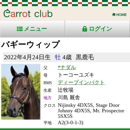
メニュー
ログイン
バギーウィップ
2022年4月24日生
牡
4歳
黒鹿毛
*ナダル
父
トーコーユズキ
母
ディープインパクト
BMS
辻牧場
生産
川島 厩舎
地方
Nijinsky 4DX5S, Stage Door
クロス
Johnny 4DX5S, Mr. Prospector
5SX5S
A2(3-0-1-3)
平地
RACE ENTRY & RACE RESULTS
出走日/天候
騎手
タイム
枠
頭
コース/馬場状態
着
斤量
(着差)
備考
番
人
レース名
体重
上り
26/6/28 (日) 晴
3
11
5
武藤
1:45.3
3
4
58
(1.1)
福島10R ダ1700良