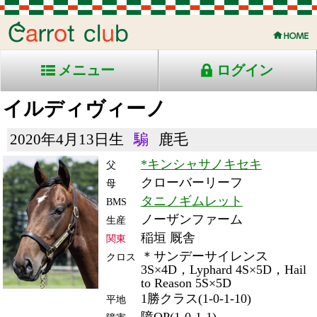
メニュー
ログイン
イルディヴィーノ
2020年4月13日生
騸
鹿毛
*キンシャサノキセキ
父
クローバーリーフ
母
タニノギムレット
BMS
ノーザンファーム
生産
稲垣 厩舎
関東
＊サンデーサイレンス
クロス
3S×4D，Lyphard 4S×5D，Hail
to Reason 5S×5D
1勝クラス(1-0-1-10)
平地
障OP(1-0-1-1)
障害
RACE ENTRY & RACE RESULTS
出走日/天候
騎手
タイム
枠
頭
備
コース/馬場状態
着
斤量
(着差)
番
人
考
レース名
体重
上り
25/11/9 (日) 曇
4
9
1
坂口
3:04.7