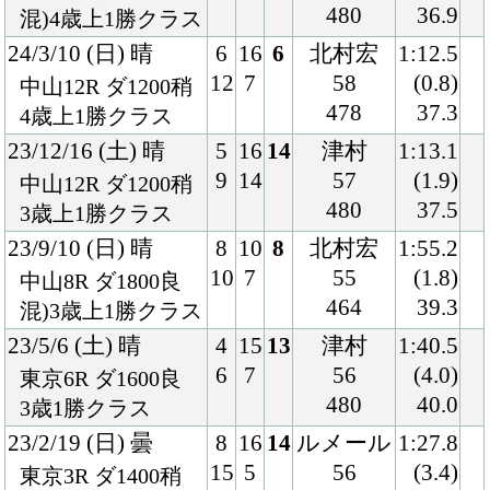
484
37.4
国)カトレアＳ
22/9/17 (土) 晴
5
10
1
ルメール
1:55.2
5
3
54
(0.0)
中山4R ダ1800良
470
38.2
混)2歳新馬
Back
Home
PageTop
クラブ紹介
入会案内
所属馬情報
お問合せ
著作権
個人情報保護方針
ファンド勧誘方針
アプリケーションプライバシーポリシー
PCサイト
Copyright © CARROTCLUB