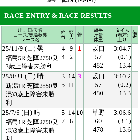
4
2
57
(0.1)
福島5R 芝障2750良
482
13.4
3歳上障害未勝利
25/8/31 (日) 晴
3
14
3
坂口
3:10.2
3
11
57
(0.2)
新潟1R 芝障2850良
480
13.3
混)3歳上障害未勝
利
25/7/6 (日) 晴
5
14
10
草野
3:06.6
7
6
60
(3.1)
福島1R 芝障2750良
478
13.6
混)3歳上障害未勝
利
25/5/3 (土) 晴
1
16
7
内田
1:25.0
1
7
58
(1.6)
東京7R ダ1400重
484
36.4
混)4歳上1勝クラス
25/2/8 (土) 晴
6
16
8
内田
1:20.3
12
7
58
(0.6)
東京12R ダ1300良
490
37.4
混)4歳上1勝クラス
24/11/3 (日) 晴
5
15
3
シュタル
1:24.5
9
9
ケ
(0.1)
東京6R ダ1400重
58
36.6
混)3歳上1勝クラス
486
24/9/8 (日) 晴
8
16
5
北村宏
1:11.9
15
15
58
(0.8)
中山6R ダ1200良