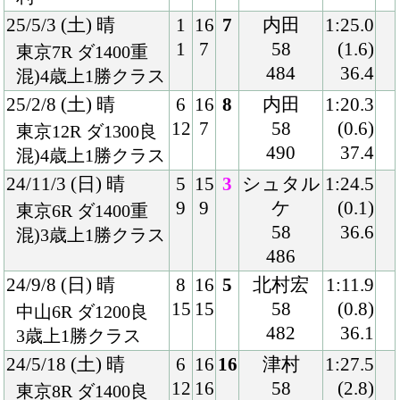
482
36.1
3歳上1勝クラス
24/5/18 (土) 晴
6
16
16
津村
1:27.5
12
16
58
(2.8)
東京8R ダ1400良
480
36.9
混)4歳上1勝クラス
24/3/10 (日) 晴
6
16
6
北村宏
1:12.5
12
7
58
(0.8)
中山12R ダ1200稍
478
37.3
4歳上1勝クラス
23/12/16 (土) 晴
5
16
14
津村
1:13.1
9
14
57
(1.9)
中山12R ダ1200稍
480
37.5
3歳上1勝クラス
23/9/10 (日) 晴
8
10
8
北村宏
1:55.2
10
7
55
(1.8)
中山8R ダ1800良
464
39.3
混)3歳上1勝クラス
23/5/6 (土) 晴
4
15
13
津村
1:40.5
6
7
56
(4.0)
東京6R ダ1600良
480
40.0
3歳1勝クラス
23/2/19 (日) 曇
8
16
14
ルメール
1:27.8
15
5
56
(3.4)
東京3R ダ1400稍
478
39.3
混)3歳1勝クラス
22/11/26 (土) 曇
4
10
8
ルメール
1:37.4
4
5
55
(0.8)
東京9R ダ1600稍