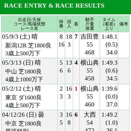
3歳上500万下
05/3/13 (日) 晴
5
13
4
横山典
1:49.3
6
6
55
(0.6)
中山 芝1800良
458
34.5
4歳上1000万下
05/2/12 (土) 晴
2
16
1
横山典
1:39.6
3
3
55
(0.0)
東京 ダ1600良
460
37.0
4歳上500万下
04/12/26 (日) 曇
3
16
6
大西
1:49.2
5
8
54
(1.0)
中京 芝1800良
472
36.1
尾張特別
04/8/22 (日) 晴
1
18
1
後藤
1:36.3
2
3
54
(0.2)
新潟 芝1600良
476
33.7
3歳未勝利
04/7/17 (土) 雨
5
18
6
後藤
1:35.5
9
5
54
(0.7)
新潟 芝1600稍
478
36.7
3歳未勝利
04/5/23 (日) 曇
8
15
5
後藤
1:27.4
15
2
54
(0.9)
東京 ダ1400稍
466
38.7
3歳未勝利
04/4/24 (土) 晴
7
15
2
後藤
1:28.6
12
3
54
(0.0)
東京 ダ1400良
468
39.3
3歳未勝利