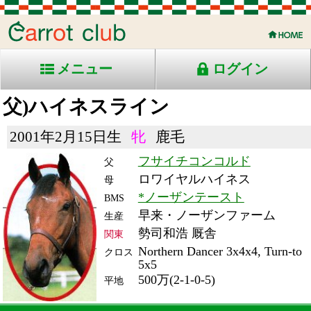
メニュー
ログイン
父)ハイネスライン
2001年2月15日生
牝
鹿毛
フサイチコンコルド
父
ロワイヤルハイネス
母
*ノーザンテースト
BMS
早来・ノーザンファーム
生産
勢司和浩 厩舎
関東
Northern Dancer 3x4x4, Turn-to
クロス
5x5
500万(2-1-0-5)
平地
RACE ENTRY & RACE RESULTS
出走日/天候
騎手
タイム
枠
頭
コース/馬場状態
着
斤量
(着差)
備考
番
人
レース名
体重
上り
05/9/3 (土) 晴
8
18
7
吉田豊
1:48.1
16
3
55
(0.5)
新潟12R 芝1800良
468
34.0