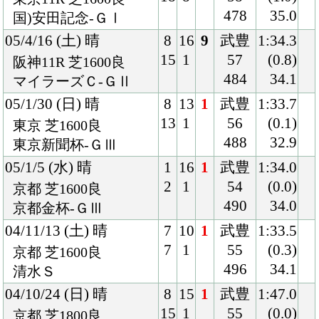
04/5/8 (土) 曇
6
13
1
柴田
1:36.9
9
1
善
(0.3)
東京 芝1600良
56
34.1
3歳未勝利
496
Back
Home
PageTop
クラブ紹介
入会案内
所属馬情報
お問合せ
著作権
個人情報保護方針
ファンド勧誘方針
アプリケーションプライバシーポリシー
PCサイト
Copyright © CARROTCLUB