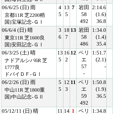
59
36.5
国)中山記念-ＧⅡ
492
05/12/11 (日) 晴
11
14
1
ペリ
1:34.8
4
3
エ
(0.1)
沙田7R 芝1600良
57
-
香港マイル-ＧⅠ
492
05/11/20 (日) 晴
3
18
1
ペリ
1:32.1
5
3
エ
(0.0)
京都11R 芝1600良
57
33.3
国)マイルＣＳ-ＧⅠ
496
05/10/30 (日) 晴
2
18
7
ペリ
2:00.5
4
11
エ
(0.4)
東京10R 芝2000良
58
32.6
国)天皇賞・秋-ＧⅠ
490
05/10/9 (日) 曇
5
17
9
蛯名
1:47.3
10
8
57
(0.8)
東京11R 芝1800稍
488
33.3
国)毎日王冠-ＧⅡ
05/6/5 (日) 晴
8
18
15
四位
1:33.3
18
8
58
(1.0)
東京11R 芝1600良
478
35.0
国)安田記念-ＧⅠ
05/4/16 (土) 晴
8
16
9
武豊
1:34.3
15
1
57
(0.8)
阪神11R 芝1600良