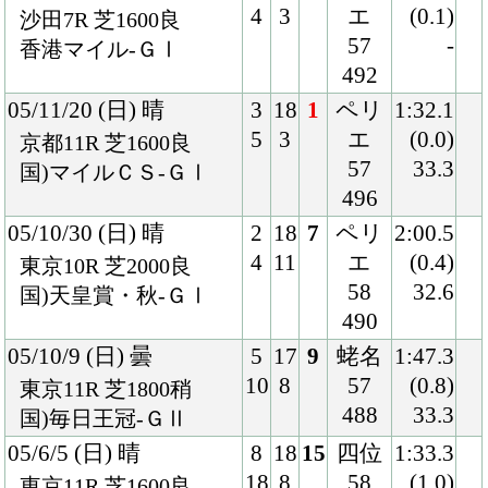
484
34.1
マイラーズＣ-ＧⅡ
05/1/30 (日) 晴
8
13
1
武豊
1:33.7
13
1
56
(0.1)
東京 芝1600良
488
32.9
東京新聞杯-ＧⅢ
05/1/5 (水) 晴
1
16
1
武豊
1:34.0
2
1
54
(0.0)
京都 芝1600良
490
34.0
京都金杯-ＧⅢ
04/11/13 (土) 晴
7
10
1
武豊
1:33.5
7
1
55
(0.3)
京都 芝1600良
496
34.1
清水Ｓ
04/10/24 (日) 晴
8
15
1
武豊
1:47.0
15
1
55
(0.0)
京都 芝1800良
496
33.2
ナリタブライアンＭ
04/7/4 (日) 晴
3
15
9
柴田
1:47.9
5
2
善
(0.8)
福島 芝1800良
55
34.5
ラジオたんぱ賞-ＧⅢ
474
04/5/29 (土) 晴
8
14
1
柴田
1:34.0
14
3
善
(0.0)
東京 芝1600良
56
32.9
牡丹賞
486