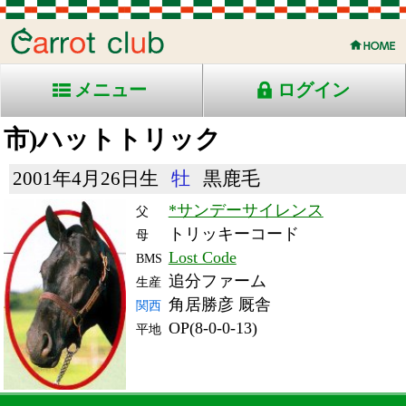
メニュー
ログイン
市)ハットトリック
2001年4月26日生
牡
黒鹿毛
*サンデーサイレンス
父
トリッキーコード
母
Lost Code
BMS
追分ファーム
生産
角居勝彦 厩舎
関西
OP(8-0-0-13)
平地
RACE ENTRY & RACE RESULTS
出走日/天候
騎手
タイム
枠
頭
備
コース/馬場状態
着
斤量
(着差)
番
人
考
レース名
体重
上り
07/4/14 (土) 晴
2
15
6
四位
1:33.1
3
11
58
(0.9)
阪神11R 芝1600良
494
33.3
国)マイラーズＣ-ＧⅡ