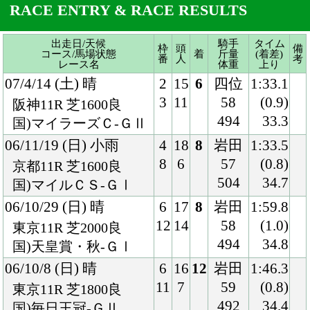
06/11/19 (日) 小雨
4
18
8
岩田
1:33.5
8
6
57
(0.8)
京都11R 芝1600良
504
34.7
国)マイルＣＳ-ＧⅠ
06/10/29 (日) 晴
6
17
8
岩田
1:59.8
12
14
58
(1.0)
東京11R 芝2000良
494
34.8
国)天皇賞・秋-ＧⅠ
06/10/8 (日) 晴
6
16
12
岩田
1:46.3
11
7
59
(0.8)
東京11R 芝1800良
492
34.4
国)毎日王冠-ＧⅡ
06/6/25 (日) 雨
4
13
7
岩田
2:14.6
5
5
58
(1.6)
京都11R 芝2200稍
492
36.8
国)宝塚記念-ＧⅠ
06/6/4 (日) 晴
3
18
13
岩田
1:34.0
6
7
58
(1.4)
東京11R 芝1600良
486
35.4
国)安田記念-ＧⅠ
06/3/25 (土) 晴
13
16
12
ペリ
1:51.7
5
2
エ
(2.1)
ナドアルシバ6R 芝
57
-
1777良
-
ドバイＤＦ-ＧⅠ
06/2/26 (日) 雨
5
12
11
ペリ
1:50.8
5
3
エ
(1.9)
中山11R 芝1800重