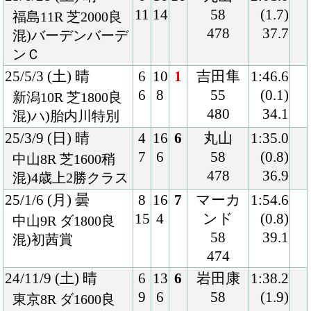
474
24/11/9 (土) 晴
6
13
6
岩田康
1:38.2
9
6
58
(1.9)
東京8R ダ1600良
470
36.6
混)3歳上2勝クラス
24/9/16 (月) 曇
3
16
5
岩田康
1:55.0
5
5
58
(1.2)
中山9R ダ1800良
474
40.3
混)鋸山特別
24/6/22 (土) 晴
6
16
6
レーン
1:36.4
12
4
58
(1.3)
東京10R ダ1600重
474
37.5
混)日野特別
24/4/14 (日) 晴
8
14
3
松山
1:53.2
14
7
58
(0.6)
中山9R ダ1800良
480
38.9
混)利根川特別
23/12/24 (日) 晴
2
16
4
マーカ
1:33.7
4
9
ンド
(0.5)
中山10R 芝1600良
58
35.2
混)クリスマスＣ
478
23/8/12 (土) 晴
2
11
6
鮫島駿
1:28.6
2
3
58
(0.5)
札幌10R 芝1500良
488
35.5
混)羊ケ丘特別
23/5/27 (土) 晴
3
16
4
レーン
1:37.6