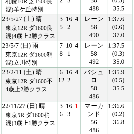
54
35.0
混)3歳上1勝クラス
482
22/5/1 (日) 曇
7
10
3
横山武
1:35.7
8
1
56
(0.2)
東京6R 芝1600良
482
33.9
混)3歳1勝クラス
22/2/6 (日) 晴
2
16
1
ルメー
1:35.1
4
1
ル
(0.0)
東京5R 芝1600良
56
34.5
混)3歳未勝利
482
21/11/28 (日) 晴
3
18
2
川田
1:34.4
5
1
55
(0.0)
東京2R 芝1600良
476
34.9
2歳未勝利
21/9/12 (日) 曇
6
16
3
川田
1:35.7
11
1
54
(0.2)
中山5R 芝1600良
460
34.9
混)2歳新馬
Back
Home
PageTop
クラブ紹介
入会案内
所属馬情報
お問合せ
著作権
個人情報保護方針
ファンド勧誘方針
アプリケーションプライバシーポリシー