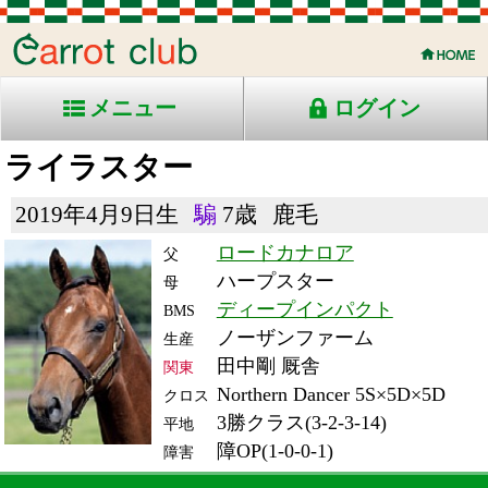
メニュー
ログイン
ライラスター
2019年4月9日生
騸
7歳
鹿毛
ロードカナロア
父
ハープスター
母
ディープインパクト
BMS
ノーザンファーム
生産
田中剛 厩舎
関東
Northern Dancer 5S×5D×5D
クロス
3勝クラス(3-2-3-14)
平地
障OP(1-0-0-1)
障害
RACE ENTRY & RACE RESULTS
出走日/天候
騎手
タイム
枠
頭
備
コース/馬場状態
着
斤量
(着差)
番
人
考
レース名
体重
上り
26/6/6 (土) 曇
8
14
1
上野
3:22.2
14
1
60
(0.4)
東京1R ダ障3000稍
468
13.5
混)3歳上障害未勝