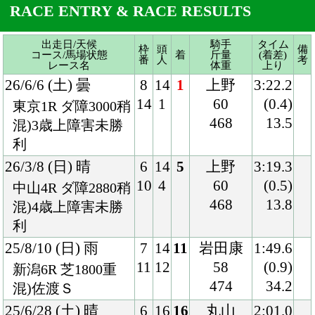
利
26/3/8 (日) 晴
6
14
5
上野
3:19.3
10
4
60
(0.5)
中山4R ダ障2880稍
468
13.8
混)4歳上障害未勝
利
25/8/10 (日) 雨
7
14
11
岩田康
1:49.6
11
12
58
(0.9)
新潟6R 芝1800重
474
34.2
混)佐渡Ｓ
25/6/28 (土) 晴
6
16
16
丸山
2:01.0
11
14
58
(1.7)
福島11R 芝2000良
478
37.7
混)バーデンバーデ
ンＣ
25/5/3 (土) 晴
6
10
1
吉田隼
1:46.6
6
8
55
(0.1)
新潟10R 芝1800良
480
34.1
混)ハ)胎内川特別
25/3/9 (日) 晴
4
16
6
丸山
1:35.0
7
6
58
(0.8)
中山8R 芝1600稍
478
36.9
混)4歳上2勝クラス
25/1/6 (月) 曇
8
16
7
マーカ
1:54.6
15
4
ンド
(0.8)
中山9R ダ1800良
58
39.1
混)初茜賞