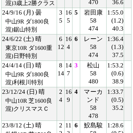
5
2
58
(0.6)
東京12R ダ1600良
490
37.0
混)4歳上2勝クラス
23/5/7 (日) 雨
7
10
4
レーン
1:37.5
8
1
58
(0.3)
東京12R ダ1600稍
492
35.0
混)立川特別
23/2/11 (土) 晴
6
16
4
バシュ
1:35.9
12
2
ロ
(0.5)
東京12R ダ1600不
58
35.5
4歳上2勝クラス
486
22/11/27 (日) 晴
3
16
1
マーカ
1:36.6
6
3
ンド
(0.2)
東京5R ダ1600稍
56
36.8
混)3歳上1勝クラス
486
22/10/15 (土) 晴
7
14
7
ルメー
1:33.7
同
12
1
ル
(0.8)
着
東京7R 芝1600良
55
33.8
混)3歳上1勝クラス
480
22/8/28 (日) 晴
4
9
6
戸崎
1:48.1
4
1
54
(1.3)
新潟7R 芝1800稍
480
36.2
混)3歳上1勝クラス
22/6/18 (土) 曇
7
12
2
ルメー
1:33.4
10
1
ル
(0.0)
東京12R 芝1600良