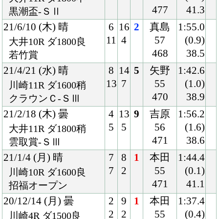
458
37.4
2歳新馬
Back
Home
PageTop
クラブ紹介
入会案内
所属馬情報
お問合せ
著作権
個人情報保護方針
ファンド勧誘方針
アプリケーションプライバシーポリシー
PCサイト
Copyright © CARROTCLUB