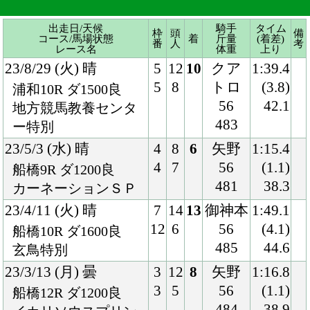
483
ー特別
23/5/3 (水) 晴
4
8
6
矢野
1:15.4
4
7
56
(1.1)
船橋9R ダ1200良
481
38.3
カーネーションＳＰ
23/4/11 (火) 晴
7
14
13
御神本
1:49.1
12
6
56
(4.1)
船橋10R ダ1600良
485
44.6
玄鳥特別
23/3/13 (月) 曇
3
12
8
矢野
1:16.8
3
5
56
(1.1)
船橋12R ダ1200良
484
38.9
イカリソウスプリン
ト
23/1/17 (火) 晴
1
11
9
笹川
1:18.3
1
3
55
(1.0)
船橋9R ダ1200良
477
40.9
酒々井スプリント
22/12/19 (月) 晴
7
10
3
矢野
1:16.1
7
5
55
(0.7)
船橋9R ダ1200良
476
38.8
雪男スプリント
22/11/10 (木) 晴
2
12
5
真島
0:55.1
2
5
56
(0.3)
川崎9R ダ900良
478
37.1
猪突猛進賞
22/10/12 (水) 曇
7
12
8
野畑
0:55.5
10
8
52
(1.4)
川崎8R ダ900重