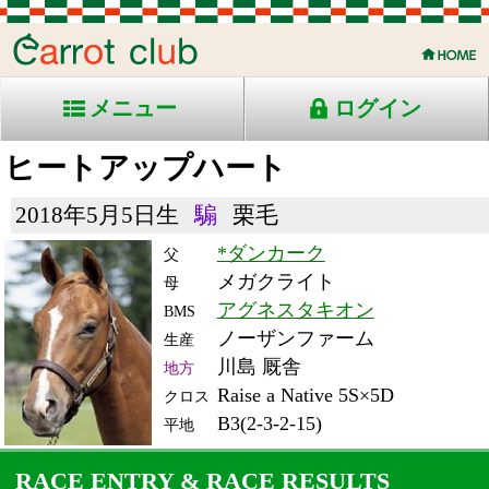
メニュー
ログイン
ヒートアップハート
2018年5月5日生
騸
栗毛
*ダンカーク
父
メガクライト
母
アグネスタキオン
BMS
ノーザンファーム
生産
川島 厩舎
地方
Raise a Native 5S×5D
クロス
B3(2-3-2-15)
平地
RACE ENTRY & RACE RESULTS
出走日/天候
騎手
タイム
枠
頭
備
コース/馬場状態
着
斤量
(着差)
番
人
考
レース名
体重
上り
23/8/29 (火) 晴
5
12
10
クア
1:39.4
5
8
トロ
(3.8)
浦和10R ダ1500良
56
42.1
地方競馬教養センタ