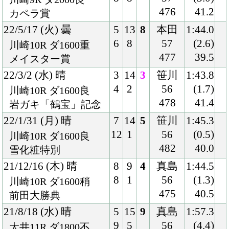
468
38.5
若竹賞
21/4/21 (水) 晴
8
14
5
矢野
1:42.6
13
7
55
(1.0)
川崎11R ダ1600稍
470
38.9
クラウンＣ-ＳⅢ
21/2/18 (木) 曇
4
13
9
吉原
1:56.2
5
5
56
(1.6)
大井11R ダ1800稍
471
38.6
雲取賞-ＳⅢ
21/1/4 (月) 晴
7
8
1
本田
1:44.4
7
2
55
(0.1)
川崎10R ダ1600良
471
41.1
招福オープン
20/12/14 (月) 曇
2
9
1
本田
1:37.4
2
2
55
(0.4)
川崎4R ダ1500良
470
40.5
ミノムシ特別
20/9/17 (木) 曇
8
11
2
今野
1:38.2
10
2
54
(0.9)
川崎3R ダ1500稍
469
40.9
スズムシ特別
20/7/14 (火) 曇
3
7
4
矢野
1:33.2
3
2
54
(1.2)
川崎5R ダ1400不
459
39.6
Ｓスター賞
20/6/12 (金) 晴
3
6
2
矢野
55.7
3
1
54
(0.3)
川崎1R ダ900稍