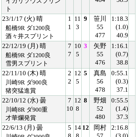
480
37.3
才華爛発賞
22/6/13 (月) 曇
5
14
12
岡村
2:16.8
8
8
57
(3.0)
川崎9R ダ2000良
476
41.2
カペラ賞
22/5/17 (火) 曇
5
13
8
本田
1:44.0
6
8
57
(2.6)
川崎10R ダ1600重
477
39.5
メイスター賞
22/3/2 (水) 晴
3
14
3
笹川
1:43.8
4
2
56
(1.7)
川崎10R ダ1600良
478
41.4
岩ガキ「鶴宝」記念
22/1/31 (月) 晴
7
14
5
笹川
1:45.3
12
1
56
(0.5)
川崎10R ダ1600良
482
40.0
雪化粧特別
21/12/16 (木) 晴
8
9
4
真島
1:44.5
8
1
56
(1.3)
川崎10R ダ1600稍
475
40.5
前田大勝典
21/8/18 (水) 晴
5
15
9
真島
1:57.3
9
5
56
(4.4)
大井11R ダ1800不
477
41.3
黒潮盃-ＳⅡ
21/6/10 (木) 晴
6
16
2
真島
1:55.0
11
4
57
(0.9)
大井10R ダ1800良