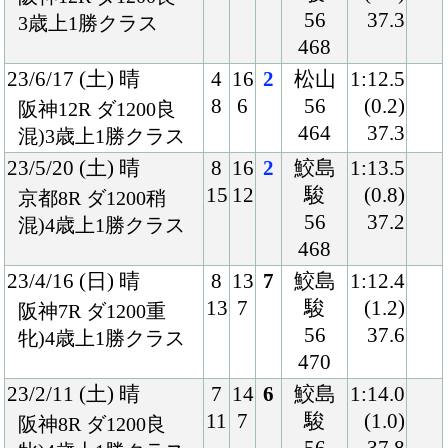
470
23/2/11 (土) 晴
7
14
6
鮫島
1:14.0
11
7
駿
(1.0)
阪神8R ダ1200良
56
37.8
牝)4歳上1勝クラス
472
23/1/22 (日) 曇
6
14
6
藤岡
0:58.9
10
8
康
(0.6)
小倉3R ダ1000稍
56
35.7
混)4歳上1勝クラス
470
23/1/7 (土) 晴
8
18
18
角田
1:22.6
17
12
河
(1.9)
中京12R 芝1400良
54
36.3
牝)4歳上1勝クラス
464
22/4/23 (土) 曇
8
13
12
菅原
1:11.0
13
3
明
(1.2)
福島8R 芝1200良
55
37.5
牝)4歳上1勝クラス
450
22/4/2 (土) 晴
4
17
5
藤岡
1:21.5
7
5
康
(0.5)
阪神6R 芝1400良
55
35.5
混)4歳上1勝クラス
464
21/12/26 (日) 晴
8
18
17
浜中
1:36.1