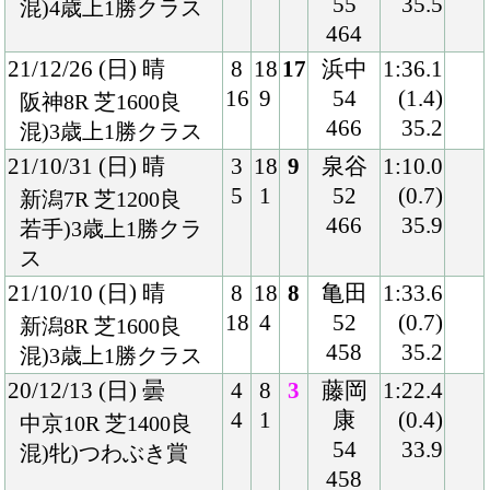
20/6/27 (土) 晴
2
13
6
川田
1:22.8
2
4
54
(1.1)
阪神1R 芝1400良
448
36.4
混)2歳未勝利
20/6/14 (日) 晴
6
11
4
川田
1:38.4
6
1
54
(1.3)
阪神5R 芝1600稍
452
36.2
2歳新馬
Back
Home
PageTop
クラブ紹介
入会案内
所属馬情報
お問合せ
著作権
個人情報保護方針
ファンド勧誘方針
アプリケーションプライバシーポリシー
PCサイト
Copyright © CARROTCLUB