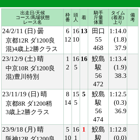
23/12/9 (土) 晴
1
16
16
鮫島
1:13.4
2
5
駿
(1.9)
中京10R ダ1200良
56
38.3
混)豊川特別
472
23/11/19 (日) 晴
8
15
5
鮫島
1:12.5
14
5
駿
(0.3)
京都8R ダ1200稍
56
36.9
3歳上2勝クラス
474
23/9/18 (月) 晴
5
16
1
鮫島
1:12.8
10
1
駿
(0.0)
阪神12R ダ1200良
56
37.3
3歳上1勝クラス
468
23/6/17 (土) 晴
4
16
2
松山
1:12.5
8
6
56
(0.2)
阪神12R ダ1200良
464
37.3
混)3歳上1勝クラス
23/5/20 (土) 晴
8
16
2
鮫島
1:13.5
15
12
駿
(0.8)
京都8R ダ1200稍
56
37.2
混)4歳上1勝クラス
468
23/4/16 (日) 晴
8
13
7
鮫島
1:12.4
13
7
駿
(1.2)
阪神7R ダ1200重
56
37.6
牝)4歳上1勝クラス