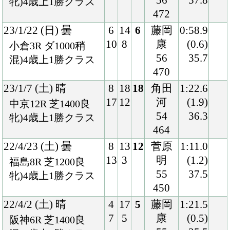
16
9
54
(1.4)
阪神8R 芝1600良
466
35.2
混)3歳上1勝クラス
21/10/31 (日) 晴
3
18
9
泉谷
1:10.0
5
1
52
(0.7)
新潟7R 芝1200良
466
35.9
若手)3歳上1勝クラ
ス
21/10/10 (日) 晴
8
18
8
亀田
1:33.6
18
4
52
(0.7)
新潟8R 芝1600良
458
35.2
混)3歳上1勝クラス
20/12/13 (日) 曇
4
8
3
藤岡
1:22.4
4
1
康
(0.4)
中京10R 芝1400良
54
33.9
混)牝)つわぶき賞
458
20/11/23 (月) 晴
8
11
2
松山
1:21.6
11
3
54
(0.3)
阪神9R 芝1400良
466
35.9
混)秋明菊賞
20/10/4 (日) 曇
5
11
4
松山
1:35.6
5
5
54
(0.4)
中山9R 芝1600良
464
35.4
混)牝)サフラン賞
20/9/12 (土) 晴
7
13
1
松山
1:21.8
10
5
54
(0.2)
中京1R 芝1400稍
462
35.4
牝)2歳未勝利