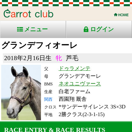
メニュー
ログイン
グランデフィオーレ
2018年2月16日生
牝
芦毛
ドゥラメンテ
父
グランデアモーレ
母
ネオユニヴァース
BMS
白老ファーム
生産
西園翔 厩舎
関西
*サンデーサイレンス 3S×3D
クロス
2勝クラス(2-3-1-15)
平地
RACE ENTRY & RACE RESULTS
出走日/天候
騎手
タイム
枠
頭
備
コース/馬場状態
着
斤量
(着差)
番
人
考
レース名
体重
上り
24/2/11 (日) 曇
6
16
13
田口
1:14.0
12
10
55
(1.8)
京都12R ダ1200良
468
37.9
混)4歳上2勝クラス