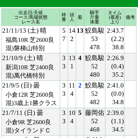
21/10/9 (土) 晴
3
13
4
鮫島駿
2:26.9
3
1
52
(0.4)
新潟10R 芝2400良
480
35.2
混)萬代橋特別
21/9/5 (日) 曇
3
11
2
鮫島駿
2:41.0
3
4
52
(0.0)
小倉12R 芝2600良
482
34.8
混)3歳上1勝クラス
21/7/11 (日) 曇
3
10
5
藤岡佑
2:39.0
3
4
52
(1.1)
小倉9R 芝2600良
468
34.5
混)タイランドＣ
21/5/1 (土) 曇
2
11
6
北村友
2:13.5
2
7
54
(0.8)
阪神9R 芝2200良
464
36.3
牝)矢車賞
21/3/7 (日) 曇
3
7
7
幸
1:50.4
3
7
54
(0.6)
阪神9R 芝1800良
462
32.8
混)アルメリア賞
21/2/14 (日) 曇
7
12
7
吉田隼
2:01.4
10
5
54
(0.9)
小倉10R 芝2000良
476
35.0
混)あすなろ賞
20/10/17 (土) 雨
3
6
4
藤岡佑
2:05.8
3
5
54
(1.2)
京都9R 芝2000重
470
35.7
混)紫菊賞