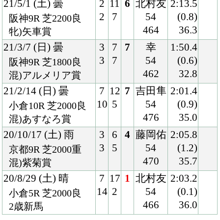
20/8/29 (土) 晴
7
17
1
北村友
2:03.2
14
2
54
(0.1)
小倉5R 芝2000良
466
36.0
2歳新馬
Back
Home
PageTop
クラブ紹介
入会案内
所属馬情報
お問合せ
著作権
個人情報保護方針
ファンド勧誘方針
アプリケーションプライバシーポリシー
PCサイト
Copyright © CARROTCLUB