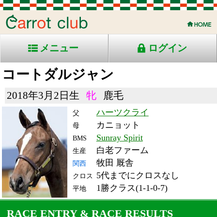
メニュー
ログイン
コートダルジャン
2018年3月2日生
牝
鹿毛
ハーツクライ
父
カニョット
母
Sunray Spirit
BMS
白老ファーム
生産
牧田 厩舎
関西
5代までにクロスなし
クロス
1勝クラス(1-1-0-7)
平地
RACE ENTRY & RACE RESULTS
出走日/天候
騎手
タイム
枠
頭
コース/馬場状態
着
斤量
(着差)
備考
番
人
レース名
体重
上り
21/11/13 (土) 晴
5
14
13
鮫島駿
2:43.7
7
2
53
(2.2)
福島10R 芝2600良
478
38.8
混)磐梯山特別