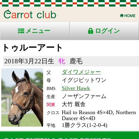
メニュー
ログイン
トゥルーアート
2018年3月22日生
牝
鹿毛
ダイワメジャー
父
イグジビットワン
母
Silver Hawk
BMS
ノーザンファーム
生産
大竹 厩舎
関東
Hail to Reason 4S×4D, Northern
クロス
Dancer 4S×4D
1勝クラス(1-2-0-4)
平地
RACE ENTRY & RACE RESULTS
出走日/天候
騎手
タイム
枠
頭
コース/馬場状態
着
斤量
(着差)
備考
番
人
レース名
体重
上り
21/11/20 (土) 晴
1
16
2
亀田
1:49.0
2
3
53
(0.2)
福島10R 芝1800良
460
35.4
混)三春駒特別