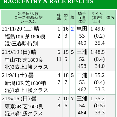
21/9/19 (日) 晴
6
15
5
三浦
1:48.5
11
5
52
(0.4)
中山7R 芝1800良
458
34.0
牝)3歳上1勝クラス
21/9/4 (土) 曇
4
18
5
三浦
1:35.2
7
7
53
(0.4)
新潟12R 芝1600稍
462
33.3
混)3歳上1勝クラス
21/5/16 (日) 曇
7
10
7
三浦
1:35.2
8
6
54
(0.5)
東京5R 芝1600良
464
33.3
混)3歳1勝クラス
21/3/14 (日) 晴
7
15
8
三浦
1:35.8
13
4
54
(1.0)
中山11R 芝1600重
462
37.4
国)牝)アネモネＳ-Ｌ
20/12/12 (土) 曇
8
16
1
三浦
1:35.1
16
3
54
(0.1)
中山2R 芝1600良
458
35.2
混)2歳未勝利
20/11/15 (日) 晴
6
10
2
三浦
1:38.1
6
2
54
(0.0)
東京5R 芝1600良
456
33.7
2歳新馬
Back
Home
PageTop