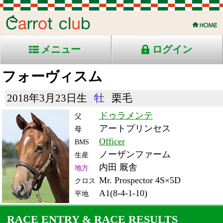
メニュー
ログイン
フォーヴィスム
2018年3月23日生
牡
栗毛
ドゥラメンテ
父
アートプリンセス
母
Officer
BMS
ノーザンファーム
生産
内田 厩舎
地方
Mr. Prospector 4S×5D
クロス
A1(8-4-1-10)
平地
RACE ENTRY & RACE RESULTS
出走日/天候
騎手
タイム
枠
頭
備
コース/馬場状態
着
斤量
(着差)
番
人
考
レース名
体重
上り
25/3/11 (火) 曇
8
10
1
吉原
1:40.5
9
2
57
(0.0)
船橋11R ダ1600良
546
37.1
京成盃グランドマイラ