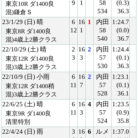
538
21/8/22 (日) 晴
1
15
14
丸山
1:57.3
1
1
54
(4.2)
新潟12R ダ1800稍
534
42.4
混)3歳上1勝クラス
21/6/19 (土) 雨
3
14
1
丸山
1:37.7
4
2
56
(0.2)
東京4R ダ1600重
532
36.5
混)3歳未勝利
20/11/22 (日) 晴
3
16
2
丸山
1:41.5
5
3
55
(0.3)
東京6R ダ1600良
532
36.6
2歳新馬
Back
Home
PageTop
クラブ紹介
入会案内
所属馬情報
お問合せ
著作権
個人情報保護方針
ファンド勧誘方針
アプリケーションプライバシーポリシー
PCサイト
Copyright © CARROTCLUB