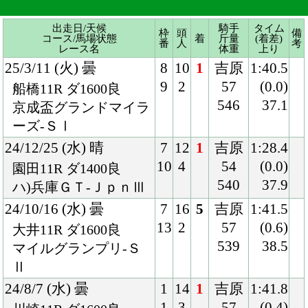
ーズ-ＳⅠ
24/12/25 (水) 晴
7
12
1
吉原
1:28.4
10
4
54
(0.0)
園田11R ダ1400良
540
37.9
ハ)兵庫ＧＴ-ＪｐｎⅢ
24/10/16 (水) 曇
7
16
5
吉原
1:41.5
13
2
57
(0.6)
大井11R ダ1600良
539
38.5
マイルグランプリ-Ｓ
Ⅱ
24/8/7 (水) 曇
1
14
1
吉原
1:41.8
1
3
57
(0.4)
川崎11R ダ1600良
537
38.6
スパーキングサマー
Ｃ-ＳⅡ
24/7/4 (木) 晴
7
14
1
御神
1:41.9
12
1
本
(0.4)
川崎11R ダ1600稍
55
40.3
スパーキングサマーＣ
538
24/6/4 (火) 晴
5
14
2
笹川
1:42.2
8
1
54
(0.1)
大井11R ダ1600不
544
40.6
ゆりかもめオープン
24/3/7 (木) 曇
1
10
4
吉原
1:40.6
1
5
54
(1.1)
船橋11R ダ1600重
542
40.0
京成盃グランドマイラ