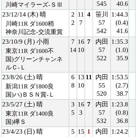
12
1
58
(0.0)
東京8R ダ1400良
540
36.7
混)4歳上2勝クラス
22/10/29 (土) 晴
2
16
2
内田
1:24.4
3
3
57
(0.1)
東京12R ダ1400良
530
36.3
混)3歳上2勝クラス
22/10/9 (日) 小雨
6
16
2
内田
1:23.1
11
7
57
(0.1)
東京12R ダ1400稍
528
36.1
混)3歳上2勝クラス
22/6/25 (土) 晴
6
16
4
内田
1:23.5
11
3
57
(0.9)
東京9R ダ1400良
524
35.8
清里特別
22/4/24 (日) 雨
3
16
6
ルメ
1:37.0
6
2
ール
(1.1)
東京12R ダ1600稍
57
37.8
混)4歳上2勝クラス
528
22/2/5 (土) 曇
2
16
6
横山
1:38.2
3
4
武
(0.4)
東京12R ダ1600良
57
37.6
混)4歳上2勝クラス
538
21/11/14 (日) 晴
5
14
1
荻野
1:37.3
8
3
極
(0.6)
東京4R ダ1600良
56
37.3
3歳上1勝クラス