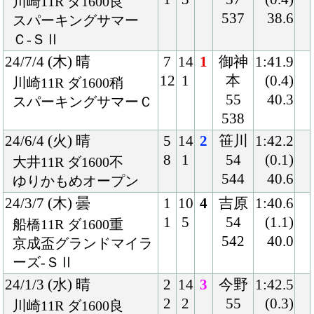
ーズ-ＳⅡ
24/1/3 (水) 晴
2
14
3
今野
1:42.5
2
2
55
(0.3)
川崎11R ダ1600良
545
40.6
川崎マイラーズ-ＳⅢ
23/12/14 (木) 晴
2
11
4
笹川
1:44.3
2
7
57
(0.4)
川崎11R ダ1600稍
542
41.6
神奈川記念-交流重賞
23/10/9 (月) 小雨
7
16
7
内田
1:35.3
14
10
57
(1.0)
東京11R ダ1600不
522
35.9
国)グリーンチャンネ
ルＣ-Ｌ
23/8/26 (土) 晴
6
13
11
内田
1:53.5
8
10
55
(2.7)
新潟11R ダ1800良
520
38.7
国)ハ)ＢＳＮ賞-Ｌ
23/5/27 (土) 晴
3
16
7
内田
1:23.8
5
3
57
(0.8)
東京11R ダ1400良
532
36.8
国)欅Ｓ
23/4/23 (日) 晴
5
15
1
内田
1:24.2
9
1
58
(0.3)
東京10R ダ1400良
534
36.3
混)鎌倉Ｓ
23/1/29 (日) 晴
6
16
1
内田
1:24.7