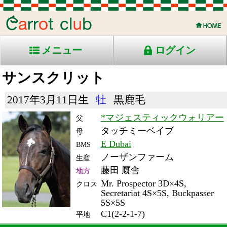
メニュー
ログイン
サンスクリット
2017年3月11日生
牡
黒鹿毛
*マジェスティックウォリアー
父
タッチミーベイブ
母
E Dubai
BMS
ノーザンファーム
生産
藤田 厩舎
地方
Mr. Prospector 3D×4S,
クロス
Secretariat 4S×5S, Buckpasser
5S×5S
C1(2-2-1-7)
平地
RACE ENTRY & RACE RESULTS
出走日/天候
騎手
タイム
枠
頭
コース/馬場状態
着
斤量
(着差)
備考
番
人
レース名
体重
上り
21/6/30 (水) 曇
2
15
15
笹川
2:01.7
3
2
56
(6.5)
大井12R ダ1800重