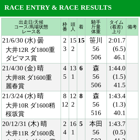
506
46.1
ダビマス賞
21/4/30 (金) 晴
4
13
6
森
1:44.0
5
1
56
(1.5)
大井8R ダ1600重
506
41.5
麗春賞
21/3/24 (水) 晴
8
12
8
森
1:43.4
12
2
56
(1.3)
大井10R ダ1600稍
516
40.1
桜坂賞
20/12/31 (木) 晴
2
16
5
本田
1:43.7
4
1
56
(0.5)
大井11R ダ1600良
502
41.2
カウントダウン賞
20/11/6 (金) 曇
4
14
2
矢野
1:41.3
6
2
56
(0.1)
大井8R ダ1600良
496
39.2
楽天競馬賞
20/9/25 (金) 曇
8
14
1
矢野
1:56.9
13
1
56
(0.2)
大井8R ダ1800重
507
40.3
おおぐま座特別
20/5/6 (水) 曇
8
12
8
的場文
1:50.4
11
5
55
(1.8)
船橋11R ダ1700良
498
41.9
東京湾Ｃ-ＳⅡ
20/4/1 (水) 雨
8
9
2
矢野
1:48.6
8
3
55
(0.1)
船橋11R ダ1700不
500
38.8