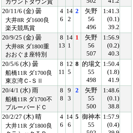
ブルーバードＣ
20/2/27 (木) 晴
4
14
5
御神本
1:57.9
6
6
55
(0.4)
大井11R ダ1800良
502
39.9
クラシックＴＲ
20/1/23 (木) 雨
2
13
3
矢野
1:44.7
2
1
56
(0.8)
大井2R ダ1600重
507
41.0
3歳240万以下
19/12/2 (月) 雨
1
13
1
矢野
1:15.2
1
3
55
(1.8)
大井1R ダ1200不
504
38.9
2歳60万未満
19/7/11 (木) 雨
7
10
6
御神本
1:34.7
7
2
54
(5.4)
大井4R ダ1400稍
497
44.5
2歳新馬
Back
Home
PageTop
クラブ紹介
入会案内
所属馬情報
お問合せ
著作権
個人情報保護方針
ファンド勧誘方針
アプリケーションプライバシーポリシー
PCサイト
Copyright © CARROTCLUB