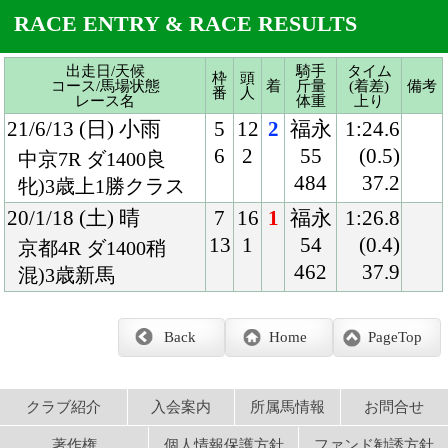
484
37.2
牝)3歳上1勝クラス
20/1/18 (土) 晴
7
16
1
福永
1:26.8
13
1
54
(0.4)
京都4R ダ1400稍
462
37.9
混)3歳新馬
Back
Home
PageTop
クラブ紹介
入会案内
所属馬情報
お問合せ
著作権
個人情報保護方針
ファンド勧誘方針
アプリケーションプライバシーポリシー
PCサイト
Copyright © CARROTCLUB