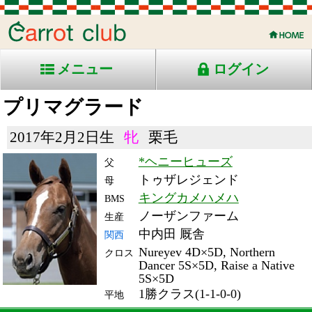
メニュー
ログイン
プリマグラード
2017年2月2日生
牝
栗毛
*ヘニーヒューズ
父
トゥザレジェンド
母
キングカメハメハ
BMS
ノーザンファーム
生産
中内田 厩舎
関西
Nureyev 4D×5D, Northern
クロス
Dancer 5S×5D, Raise a Native
5S×5D
1勝クラス(1-1-0-0)
平地
RACE ENTRY & RACE RESULTS
出走日/天候
騎手
タイム
枠
頭
コース/馬場状態
着
斤量
(着差)
備考
番
人
レース名
体重
上り
21/6/13 (日) 小雨
5
12
2
福永
1:24.6
6
2
55
(0.5)
中京7R ダ1400良