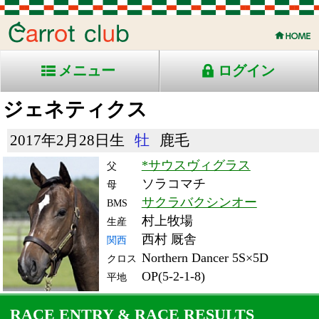
メニュー
ログイン
ジェネティクス
2017年2月28日生
牡
鹿毛
*サウスヴィグラス
父
ソラコマチ
母
サクラバクシンオー
BMS
村上牧場
生産
西村 厩舎
関西
Northern Dancer 5S×5D
クロス
OP(5-2-1-8)
平地
RACE ENTRY & RACE RESULTS
出走日/天候
騎手
タイム
枠
頭
備
コース/馬場状態
着
斤量
(着差)
番
人
考
レース名
体重
上り
23/6/4 (日) 晴
7
16
16
鮫島駿
1:12.5
13
8
57
(1.7)
阪神11R ダ1200良
514
37.7
国)ハ)松風月Ｓ