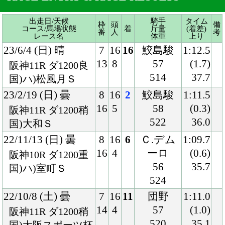
23/2/19 (日) 曇
8
16
2
鮫島駿
1:11.5
16
5
58
(0.3)
阪神11R ダ1200稍
522
36.0
国)大和Ｓ
22/11/13 (日) 曇
8
16
6
Ｃ.デム
1:09.7
16
4
ーロ
(0.6)
阪神10R ダ1200重
56
35.7
国)ハ)室町Ｓ
524
22/10/8 (土) 曇
7
16
11
団野
1:11.0
14
4
57
(1.0)
阪神11R ダ1200稍
520
35.1
国)大阪スポーツ杯
22/3/20 (日) 晴
4
16
15
ルメール
1:11.3
7
4
56
(1.3)
中山10R ダ1200重
518
37.4
国)ハ)千葉Ｓ
21/11/14 (日) 晴
3
16
9
ルメール
1:12.3
5
1
57
(0.7)
阪神10R ダ1200良
520
37.3
国)室町Ｓ
21/9/25 (土) 曇
2
16
7
石橋
1:10.4
4
2
57
(0.2)
中山11R ダ1200良
514
37.1
国)ながつきＳ
21/5/1 (土) 曇
6
15
3
福永
1:10.8
10
1
57
(0.1)
阪神11R ダ1200重
518
36.4
国)天王山Ｓ