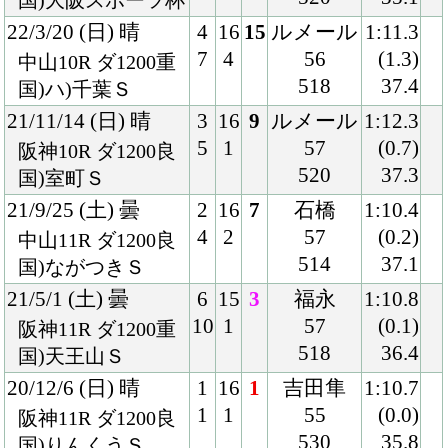
20/12/6 (日) 晴
1
16
1
吉田隼
1:10.7
1
1
55
(0.0)
阪神11R ダ1200良
530
35.8
国)りんくうＳ
20/10/11 (日) 曇
2
16
1
松山
1:10.0
3
1
55
(0.3)
京都10R ダ1200重
528
36.1
混)藤森Ｓ
20/7/25 (土) 曇
3
15
5
松山
1:10.5
4
1
53
(0.6)
新潟11R ダ1200稍
520
36.5
混)ハ)越後Ｓ
20/6/6 (土) 晴
3
16
1
松山
1:11.7
5
1
54
(0.4)
阪神12R ダ1200良
528
36.4
混)3歳上2勝クラス
20/2/29 (土) 曇
6
13
1
川田
1:11.9
8
1
56
(0.6)
阪神6R ダ1200稍
518
35.4
3歳1勝クラス
19/11/9 (土) 晴
5
16
4
スミヨン
1:25.5
9
1
55
(0.4)
東京9R ダ1400良
508
36.6
混)オキザリス賞
19/9/28 (土) 曇
7
10
2
川田
1:24.6
8
1
54
(0.1)
阪神5R ダ1400良
510
36.7
混)2歳1勝クラス