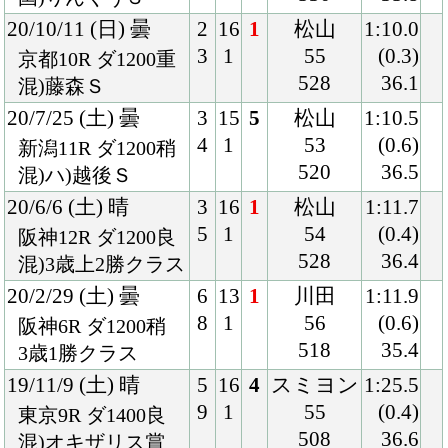
19/6/15 (土) 曇
6
12
1
川田
1:13.0
8
1
54
(0.4)
阪神5R ダ1200重
500
36.7
混)2歳新馬
Back
Home
PageTop
クラブ紹介
入会案内
所属馬情報
お問合せ
著作権
個人情報保護方針
ファンド勧誘方針
アプリケーションプライバシーポリシー
PCサイト
Copyright © CARROTCLUB