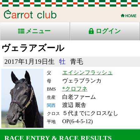
メニュー
ログイン
ヴェラアズール
2017年1月19日生
牡
青毛
エイシンフラッシュ
父
ヴェラブランカ
母
*クロフネ
BMS
白老ファーム
生産
渡辺 厩舎
関西
５代までにクロスなし
クロス
OP(6-4-5-12)
平地
RACE ENTRY & RACE RESULTS
出走日/天候
騎手
タイム
枠
頭
備
コース/馬場状態
着
斤量
(着差)
番
人
考
レース名
体重
上り
23/11/26 (日) 曇
5
18
7
ドイル
2:23.3
9
9
58
(1.5)
東京12R 芝2400良
514
33.8
国)ジャパンＣ-Ｇ