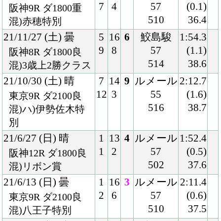
504
37.2
混)4歳上1勝クラス
20/12/19 (土) 曇
7
11
2
福永
2:08.4
9
1
56
(0.2)
阪神8R ダ2000良
502
37.0
3歳上1勝クラス
20/11/23 (月) 晴
1
10
4
福永
2:08.7
1
2
55
(0.3)
阪神8R ダ2000良
506
37.5
3歳上1勝クラス
20/6/28 (日) 曇
3
16
1
レーン
1:53.8
5
1
56
(0.2)
阪神2R ダ1800稍
506
38.2
3歳未勝利
20/6/13 (土) 曇
7
16
3
福永
1:52.1
14
2
56
(0.3)
阪神3R ダ1800不
516
37.7
混)3歳未勝利
20/5/31 (日) 雨
4
16
2
幸
1:54.1
7
1
56
(0.4)
京都2R ダ1800良
512
39.0
混)3歳未勝利
20/4/11 (土) 晴
8
16
2
福永
1:54.7
16
1
56
(0.3)
阪神2R ダ1800良
516
39.3
3歳未勝利
20/3/20 (金) 晴
2
16
2
福永
1:56.1
3
5
56
(0.4)
阪神5R ダ1800良
514
37.7
混)3歳新馬