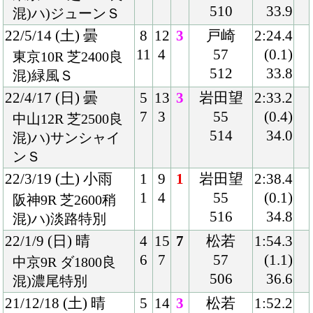
9
8
57
(1.1)
阪神8R ダ1800良
514
38.6
混)3歳上2勝クラス
21/10/30 (土) 晴
7
14
9
ルメール
2:12.7
12
3
55
(1.6)
東京9R ダ2100良
516
38.7
混)ハ)伊勢佐木特
別
21/6/27 (日) 晴
1
13
4
ルメール
1:52.4
1
2
57
(0.5)
阪神12R ダ1800良
502
37.6
混)リボン賞
21/6/13 (日) 曇
1
16
3
ルメール
2:11.4
2
6
57
(0.6)
東京9R ダ2100良
510
37.5
混)八王子特別
21/4/10 (土) 晴
2
14
13
鮫島駿
1:54.4
2
3
57
(2.0)
新潟11R ダ1800良
506
39.6
混)福島中央テレビ
杯
21/3/20 (土) 曇
6
16
10
福永
1:55.0
11
1
55
(1.3)
中京12R ダ1800良
502
39.2
混)ハ)矢作川特別
21/1/10 (日) 晴
3
14
1
福永
2:01.3
3
2
56
(0.6)
中京7R ダ1900良