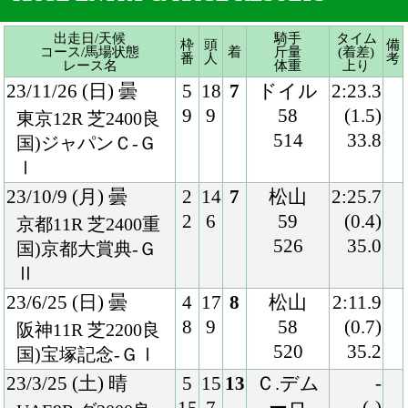
Ⅰ
23/10/9 (月) 曇
2
14
7
松山
2:25.7
2
6
59
(0.4)
京都11R 芝2400重
526
35.0
国)京都大賞典-Ｇ
Ⅱ
23/6/25 (日) 曇
4
17
8
松山
2:11.9
8
9
58
(0.7)
阪神11R 芝2200良
520
35.2
国)宝塚記念-ＧⅠ
23/3/25 (土) 晴
5
15
13
Ｃ.デム
-
15
7
ーロ
(-)
UAE9R ダ2000良
57
-
ドバイワールドＣ-
-
ＧⅠ
22/12/25 (日) 晴
3
16
10
松山
2:34.1
6
4
57
(1.7)
中山11R 芝2500良
518
36.8
国)有馬記念-ＧⅠ
22/11/27 (日) 晴
3
18
1
ムーア
2:23.7
6
3
57
(0.1)
東京12R 芝2400良
518
33.7
国)ジャパンＣ-Ｇ
Ⅰ
22/10/10 (月) 曇
6
14
1
松山
2:24.3
10
2
56
(0.4)
阪神11R 芝2400稍
518
33.2
国)京都大賞典-Ｇ