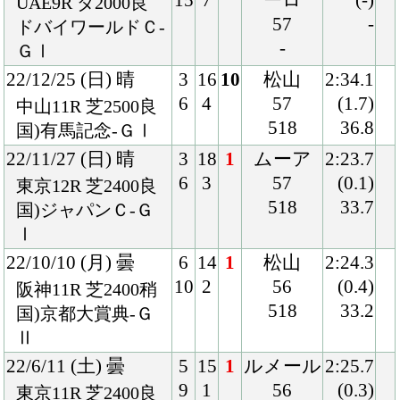
Ⅱ
22/6/11 (土) 曇
5
15
1
ルメール
2:25.7
9
1
56
(0.3)
東京11R 芝2400良
510
33.9
混)ハ)ジューンＳ
22/5/14 (土) 曇
8
12
3
戸崎
2:24.4
11
4
57
(0.1)
東京10R 芝2400良
512
33.8
混)緑風Ｓ
22/4/17 (日) 曇
5
13
3
岩田望
2:33.2
7
3
55
(0.4)
中山12R 芝2500良
514
34.0
混)ハ)サンシャイ
ンＳ
22/3/19 (土) 小雨
1
9
1
岩田望
2:38.4
1
4
55
(0.1)
阪神9R 芝2600稍
516
34.8
混)ハ)淡路特別
22/1/9 (日) 晴
4
15
7
松若
1:54.3
6
7
57
(1.1)
中京9R ダ1800良
506
36.6
混)濃尾特別
21/12/18 (土) 晴
5
14
3
松若
1:52.2
7
4
57
(0.1)
阪神9R ダ1800重
510
36.4
混)赤穂特別
21/11/27 (土) 曇
5
16
6
鮫島駿
1:54.3