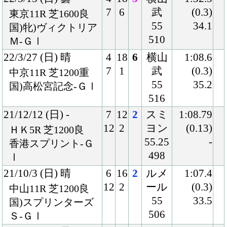
12
2
ール
(0.3)
中山11R 芝1200良
55
33.5
国)スプリンターズ
506
Ｓ-ＧⅠ
21/9/12 (日) 曇
4
17
1
ルメ
1:07.2
8
1
ール
(0.0)
中京11R 芝1200良
54
34.0
国)セントウルＳ-Ｇ
508
Ⅱ
21/5/16 (日) 曇
8
18
6
武豊
1:31.9
18
2
55
(0.9)
東京11R 芝1600良
504
34.1
国)牝)ヴィクトリア
Ｍ-ＧⅠ
21/3/28 (日) 雨
8
18
2
浜中
1:09.2
16
1
55
(0.0)
中京11R 芝1200重
506
34.5
国)高松宮記念-ＧⅠ
21/2/28 (日) 晴
4
17
1
北村
1:19.2
8
1
友
(0.3)
阪神11R 芝1400良
54
33.8
国)阪急杯-ＧⅢ
508
20/11/22 (日) 曇
1
17
8
北村
1:32.8
2
4
友
(0.8)
阪神11R 芝1600良
54
34.3
国)マイルＣＳ-ＧⅠ
500