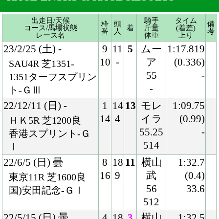
-
ト-ＧⅢ
22/12/11 (日) -
1
14
13
モレ
1:09.75
14
4
イラ
(0.99)
ＨＫ5R 芝1200良
55.25
-
香港スプリント-Ｇ
514
Ⅰ
22/6/5 (日) 曇
8
18
11
横山
1:32.7
16
9
武
(0.4)
東京11R 芝1600良
56
33.6
国)安田記念-ＧⅠ
512
22/5/15 (日) 曇
4
18
3
横山
1:32.5
7
6
武
(0.3)
東京11R 芝1600良
55
34.1
国)牝)ヴィクトリア
510
Ｍ-ＧⅠ
22/3/27 (日) 晴
4
18
6
横山
1:08.6
7
1
武
(0.3)
中京11R 芝1200重
55
35.2
国)高松宮記念-ＧⅠ
516
21/12/12 (日) -
7
12
2
スミ
1:08.79
12
2
ヨン
(0.13)
ＨＫ5R 芝1200良
55.25
-
香港スプリント-Ｇ
498
Ⅰ
21/10/3 (日) 晴
6
16
2
ルメ
1:07.4