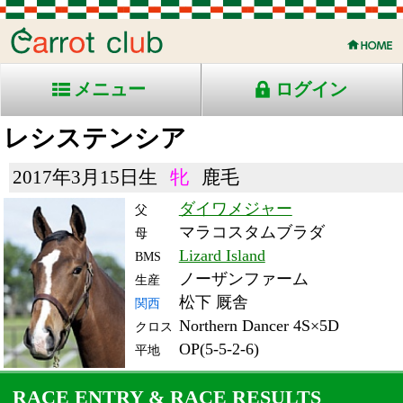
メニュー
ログイン
レシステンシア
2017年3月15日生
牝
鹿毛
ダイワメジャー
父
マラコスタムブラダ
母
Lizard Island
BMS
ノーザンファーム
生産
松下 厩舎
関西
Northern Dancer 4S×5D
クロス
OP(5-5-2-6)
平地
RACE ENTRY & RACE RESULTS
出走日/天候
騎手
タイム
枠
頭
備
コース/馬場状態
着
斤量
(着差)
番
人
考
レース名
体重
上り
23/2/25 (土) -
9
11
5
ムー
1:17.819
10
-
ア
(0.336)
SAU4R 芝1351-
55
-
1351ターフスプリン