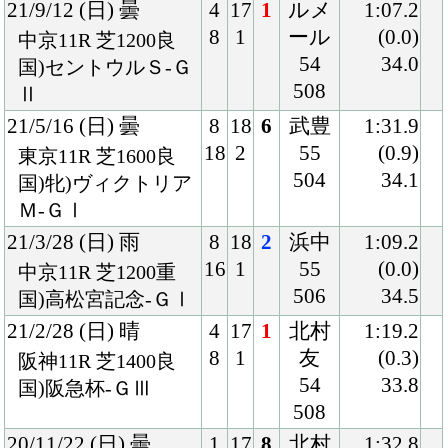
20/5/10 (日) 晴
2
18
2
ルメ
1:32.7
3
1
ール
(0.2)
東京11R 芝1600良
55
34.7
国)ＮＨＫマイルＣ-
476
ＧⅠ
20/4/12 (日) 雨
8
18
2
武豊
1:36.3
17
1
55
(0.2)
阪神11R 芝1600重
482
38.2
国)牝)桜花賞-ＧⅠ
20/3/7 (土) 曇
3
14
3
北村
1:33.5
4
1
友
(0.2)
阪神11R 芝1600良
54
34.2
国)牝)チューリップ
488
賞-ＧⅡ
19/12/8 (日) 曇
2
16
1
北村
1:32.7
4
4
友
(0.8)
阪神11R 芝1600良
54
35.2
国)牝)阪神ＪＦ-ＧⅠ
484
19/11/2 (土) 晴
4
15
1
北村
1:20.7
6
6
友
(0.2)
京都11R 芝1400良
54
34.9
国)牝)ファンタジー
488
Ｓ-ＧⅢ
19/10/14 (月) 曇
7
18
1
武豊
1:22.9
13
1
54
(0.2)
京都5R 芝1400稍
490
35.8
牝)2歳新馬