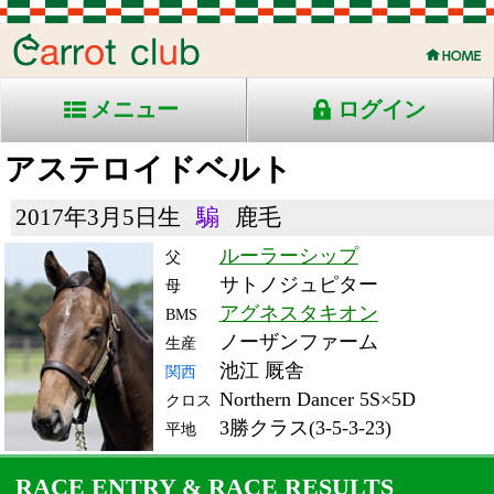
メニュー
ログイン
アステロイドベルト
2017年3月5日生
騸
鹿毛
ルーラーシップ
父
サトノジュピター
母
アグネスタキオン
BMS
ノーザンファーム
生産
池江 厩舎
関西
Northern Dancer 5S×5D
クロス
3勝クラス(3-5-3-23)
平地
RACE ENTRY & RACE RESULTS
出走日/天候
騎手
タイム
枠
頭
備
コース/馬場状態
着
斤量
(着差)
番
人
考
レース名
体重
上り
24/4/20 (土) 晴
7
18
15
坂井
1:20.6
13
14
55
(0.7)
東京10R 芝1400良
494
33.9
混)ハ)湘南Ｓ