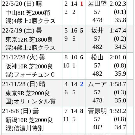
20/5/10 (日) 曇
5
9
1
西村淳
2:01.2
5
2
55
(0.0)
京都5R 芝2000良
474
34.8
3歳未勝利
20/4/19 (日) 曇
8
16
3
西村淳
2:05.4
16
1
55
(1.3)
福島2R 芝2000不
468
38.9
3歳未勝利
20/3/8 (日) 雨
7
17
2
西村淳
2:21.8
13
1
55
(0.1)
中京5R 芝2200不
478
38.1
混)3歳未勝利
20/1/18 (土) 雨
6
12
3
川田
1:49.3
7
2
56
(0.8)
小倉4R 芝1800稍
478
36.4
3歳未勝利
19/11/17 (日) 晴
5
15
2
川田
1:35.9
8
1
55
(0.0)
京都2R 芝1600良
472
35.4
混)2歳未勝利
19/10/12 (土) 雨
6
18
2
川田
1:41.0
12
1
55
(0.3)
京都5R 芝1600不
472
39.9
混)2歳新馬
Back
Home
PageTop