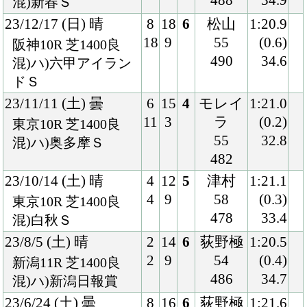
2
9
54
(0.4)
新潟11R 芝1400良
486
34.7
混)ハ)新潟日報賞
23/6/24 (土) 曇
8
16
6
荻野極
1:21.6
16
16
58
(0.7)
阪神10R 芝1400良
486
33.9
混)ストークＳ
23/5/28 (日) 曇
6
14
9
荻野極
1:21.2
9
11
58
(0.4)
京都12R 芝1400良
490
33.1
混)渡月橋Ｓ
23/3/11 (土) 晴
6
12
10
団野
1:46.7
8
10
58
(1.8)
阪神10R 芝1800良
492
34.7
混)難波Ｓ
23/2/19 (日) 曇
5
14
9
荻野極
1:35.2
7
9
58
(1.2)
阪神10R 芝1600稍
492
34.6
混)武庫川Ｓ
22/12/28 (水) 晴
6
16
8
イーガ
1:35.1
11
4
ン
(0.4)
中山12R 芝1600良
57
35.0
混)カウントダウンＳ
488
22/11/27 (日) 晴
1
13
3
荻野極
1:32.2
1
10
54
(0.3)
阪神10R 芝1600良
480
34.3
混)ハ)立雲峡Ｓ