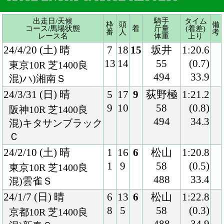
24/3/31 (日) 晴
5
17
9
荻野極
1:21.2
9
10
58
(0.8)
阪神10R 芝1400良
494
34.3
混)キタサンブラック
Ｃ
24/2/10 (土) 晴
1
16
6
松山
1:20.8
1
9
58
(0.5)
東京10R 芝1400良
488
33.4
混)雲雀Ｓ
24/1/7 (日) 晴
6
13
6
松山
1:22.8
8
5
58
(0.3)
京都10R 芝1400良
488
34.9
混)新春Ｓ
23/12/17 (日) 晴
8
18
6
松山
1:20.9
18
9
55
(0.6)
阪神10R 芝1400良
490
34.6
混)ハ)六甲アイラン
ドＳ
23/11/11 (土) 曇
6
15
4
モレイ
1:21.0
11
3
ラ
(0.2)
東京10R 芝1400良
55
32.8
混)ハ)奥多摩Ｓ
482
23/10/14 (土) 晴
4
12
5
津村
1:21.1
4
9
58
(0.3)
東京10R 芝1400良
478
33.4
混)白秋Ｓ
23/8/5 (土) 晴
2
14
6
荻野極
1:20.5