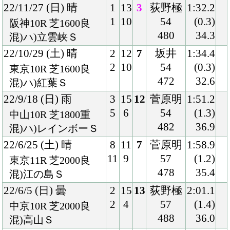
21/11/28 (日) 晴
4
14
2
ムーア
1:58.7
6
5
57
(0.3)
東京9R 芝2000良
478
35.0
国)オリエンタル賞
21/8/8 (日) 曇
7
14
8
菅原明
1:59.2
11
5
57
(0.8)
新潟10R 芝2000良
482
34.7
混)信濃川特別
21/7/25 (日) 晴
6
12
6
岩田望
1:46.9
7
7
57
(0.6)
新潟10R 芝1800良
490
32.7
混)糸魚川特別
21/6/5 (土) 曇
6
10
7
岩田望
2:15.4
6
2
57
(0.9)
中京9R 芝2200良
484
36.6
混)一宮特別
20/10/18 (日) 晴
6
12
1
岩田望
1:59.6
7
1
55
(0.6)
新潟6R 芝2000良
480
34.0
若手)3歳上1勝クラス
20/8/22 (土) 曇
1
11
4
川田
2:00.2
1
1
54
(0.4)
小倉9R 芝2000良
480
35.8
都井岬特別
20/8/2 (日) 晴
7
15
2
戸崎
2:00.1
13
2
54
(0.4)
新潟9R 芝2000良
484
33.2
混)出雲崎特別