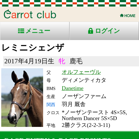
メニュー
ログイン
レミニシェンザ
2017年4月19日生
牝
鹿毛
オルフェーヴル
父
ディメンティカタ
母
Danetime
BMS
ノーザンファーム
生産
羽月 厩舎
関西
*ノーザンテースト 4S×5S,
クロス
Northern Dancer 5S×5D
2勝クラス(2-2-3-11)
平地
RACE ENTRY & RACE RESULTS
出走日/天候
騎手
タイム
枠
頭
コース/馬場状態
着
斤量
(着差)
備考
番
人
レース名
体重
上り
22/11/20 (日) 曇
1
16
9
松山
1:53.2
2
2
55
(1.2)
阪神9R ダ1800稍
478
37.6
牝)3歳上2勝クラス