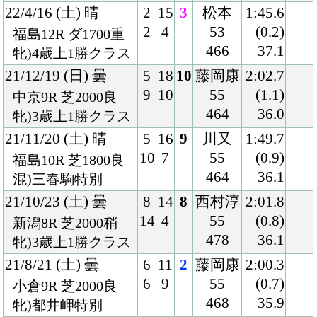
21/8/21 (土) 曇
6
11
2
藤岡康
2:00.3
6
9
55
(0.7)
小倉9R 芝2000良
468
35.9
牝)都井岬特別
21/8/7 (土) 晴
7
16
12
菅原明
1:59.8
13
11
55
(1.2)
新潟8R 芝2000良
470
33.9
牝)3歳上1勝クラス
21/4/25 (日) 曇
3
14
8
亀田
1:49.1
3
7
55
(0.7)
新潟12R 芝1800良
466
33.5
混)尖閣湾特別
21/3/6 (土) 曇
7
13
13
菅原明
1:52.3
11
4
54
(2.0)
小倉8R 芝1800重
464
37.4
牝)4歳上1勝クラス
20/11/15 (日) 晴
3
16
12
長岡
1:49.0
6
3
53
(0.8)
福島8R 芝1800良
460
35.7
牝)3歳上1勝クラス
20/10/17 (土) 曇
8
14
5
長岡
1:48.1
13
3
53
(0.2)
新潟8R 芝1800良
462
34.8
牝)3歳上1勝クラス
20/8/29 (土) 晴
8
16
1
長岡
1:47.2
16
9
54
(0.2)
小倉4R 芝1800良
454
34.5
3歳未勝利