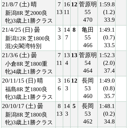
20/8/9 (日) 曇
4
18
3
長岡
1:37.1
8
16
54
(1.1)
新潟3R 芝1600不
456
34.9
3歳未勝利
20/5/30 (土) 晴
4
18
17
藤岡康
1:23.7
8
7
54
(2.3)
京都3R 芝1400良
460
35.5
混)3歳未勝利
19/11/16 (土) 晴
1
11
8
藤岡康
1:38.9
1
5
54
(1.2)
京都5R 芝1600良
448
35.7
2歳新馬
Back
Home
PageTop
クラブ紹介
入会案内
所属馬情報
お問合せ
著作権
個人情報保護方針
ファンド勧誘方針
アプリケーションプライバシーポリシー
PCサイト
Copyright © CARROTCLUB