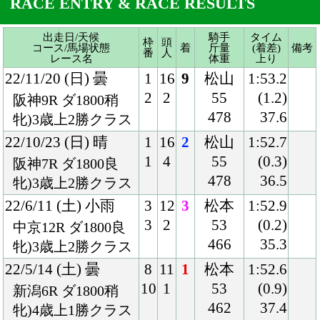
22/10/23 (日) 晴
1
16
2
松山
1:52.7
1
4
55
(0.3)
阪神7R ダ1800良
478
36.5
牝)3歳上2勝クラス
22/6/11 (土) 小雨
3
12
3
松本
1:52.9
3
2
53
(0.2)
中京12R ダ1800良
466
35.3
牝)3歳上2勝クラス
22/5/14 (土) 曇
8
11
1
松本
1:52.6
10
1
53
(0.9)
新潟6R ダ1800稍
462
37.4
牝)4歳上1勝クラス
22/4/16 (土) 晴
2
15
3
松本
1:45.6
2
4
53
(0.2)
福島12R ダ1700重
466
37.1
牝)4歳上1勝クラス
21/12/19 (日) 曇
5
18
10
藤岡康
2:02.7
9
10
55
(1.1)
中京9R 芝2000良
464
36.0
牝)3歳上1勝クラス
21/11/20 (土) 晴
5
16
9
川又
1:49.7
10
7
55
(0.9)
福島10R 芝1800良
464
36.1
混)三春駒特別
21/10/23 (土) 曇
8
14
8
西村淳
2:01.8
14
4
55
(0.8)
新潟8R 芝2000稍
478
36.1
牝)3歳上1勝クラス