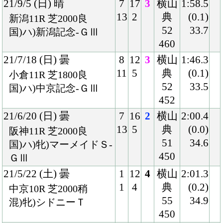
1
4
典
(0.2)
中京10R 芝2000稍
55
34.9
混)牝)シドニーＴ
450
21/3/7 (日) 曇
7
13
4
横山
2:16.2
10
5
典
(0.5)
中山9R 芝2200良
54
34.8
混)湾岸Ｓ
442
21/1/11 (月) 曇
3
16
5
横山
2:17.0
5
6
典
(0.3)
中山10R 芝2200良
54
34.8
混)迎春Ｓ
432
20/10/18 (日) 晴
6
13
3
横山
1:46.9
8
3
典
(0.6)
京都10R 芝1800稍
51
34.4
混)ハ)大原Ｓ
442
20/8/16 (日) 晴
5
12
1
横山
1:47.7
5
2
典
(0.2)
新潟10R 芝1800良
52
34.2
牝)三面川特別
436
20/6/21 (日) 晴
8
9
1
川田
1:46.1
8
2
52
(0.2)
阪神7R 芝1800良
432
34.9
牝)3歳上1勝クラス