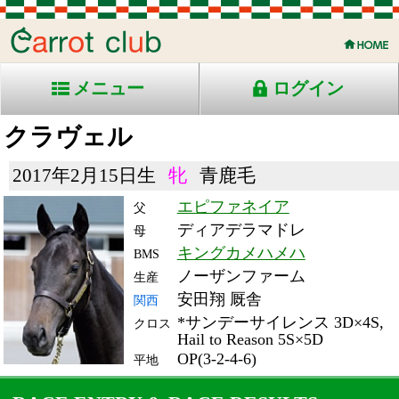
メニュー
ログイン
クラヴェル
2017年2月15日生
牝
青鹿毛
エピファネイア
父
ディアデラマドレ
母
キングカメハメハ
BMS
ノーザンファーム
生産
安田翔 厩舎
関西
*サンデーサイレンス 3D×4S,
クロス
Hail to Reason 5S×5D
OP(3-2-4-6)
平地
RACE ENTRY & RACE RESULTS
出走日/天候
騎手
タイム
枠
頭
備
コース/馬場状態
着
斤量
(着差)
番
人
考
レース名
体重
上り
22/6/19 (日) 晴
6
16
12
北村
1:59.8
11
8
友
(1.5)
阪神11R 芝2000良
55
35.8
国)ハ)牝)マーメイドＳ-