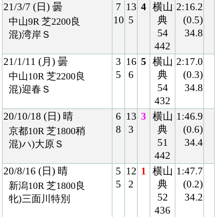
20/5/17 (日) 晴
2
12
2
藤岡
1:34.9
2
4
佑
(0.3)
京都6R 芝1600稍
54
34.9
牝)3歳1勝クラス
430
20/1/19 (日) 曇
8
9
6
藤岡
1:37.2
8
4
康
(1.0)
京都9R 芝1600良
54
35.1
混)白梅賞
422
19/11/2 (土) 晴
4
13
1
藤岡
1:35.2
5
4
康
(0.4)
京都5R 芝1600良
54
34.9
牝)2歳新馬
424
Back
Home
PageTop
クラブ紹介
入会案内
所属馬情報
お問合せ
著作権
個人情報保護方針
ファンド勧誘方針
アプリケーションプライバシーポリシー
PCサイト
Copyright © CARROTCLUB