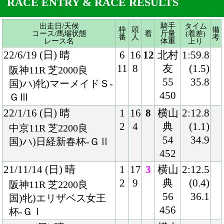
450
ＧⅢ
22/1/16 (日) 晴
1
16
8
横山
2:12.8
2
4
典
(1.1)
中京11R 芝2200良
54
34.9
国)ハ)日経新春杯-ＧⅡ
452
21/11/14 (日) 晴
1
17
3
横山
2:12.5
2
9
典
(0.4)
阪神11R 芝2200良
56
36.1
国)牝)エリザベス女王
456
杯-ＧⅠ
21/9/5 (日) 晴
7
17
3
横山
1:58.5
13
2
典
(0.1)
新潟11R 芝2000良
52
33.7
国)ハ)新潟記念-ＧⅢ
460
21/7/18 (日) 曇
8
12
3
横山
1:46.3
11
5
典
(0.1)
小倉11R 芝1800良
52
33.5
国)ハ)中京記念-ＧⅢ
452
21/6/20 (日) 曇
7
16
2
横山
2:00.4
13
5
典
(0.0)
阪神11R 芝2000良
51
34.6
国)ハ)牝)マーメイドＳ-
450
ＧⅢ
21/5/22 (土) 曇
1
12
4
横山
2:01.3