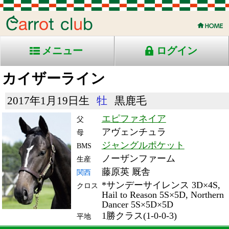
メニュー
ログイン
カイザーライン
2017年1月19日生
牡
黒鹿毛
エピファネイア
父
アヴェンチュラ
母
ジャングルポケット
BMS
ノーザンファーム
生産
藤原英 厩舎
関西
*サンデーサイレンス 3D×4S,
クロス
Hail to Reason 5S×5D, Northern
Dancer 5S×5D×5D
1勝クラス(1-0-0-3)
平地
RACE ENTRY & RACE RESULTS
出走日/天候
騎手
タイム
枠
頭
備
コース/馬場状態
着
斤量
(着差)
番
人
考
レース名
体重
上り
20/7/25 (土) 曇
4
18
1
福永
1:45.9
7
1
56
(0.0)
新潟7R 芝1800稍