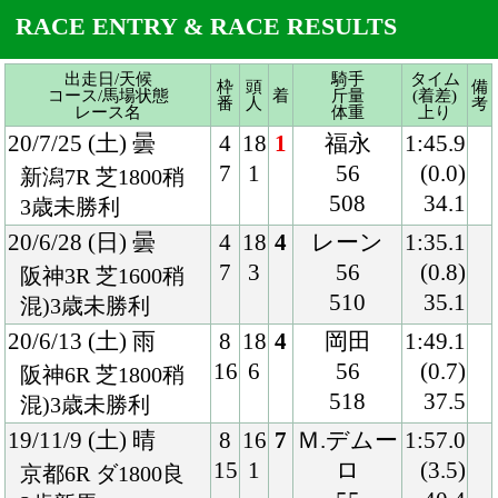
508
34.1
3歳未勝利
20/6/28 (日) 曇
4
18
4
レーン
1:35.1
7
3
56
(0.8)
阪神3R 芝1600稍
510
35.1
混)3歳未勝利
20/6/13 (土) 雨
8
18
4
岡田
1:49.1
16
6
56
(0.7)
阪神6R 芝1800稍
518
37.5
混)3歳未勝利
19/11/9 (土) 晴
8
16
7
Ｍ.デムー
1:57.0
15
1
ロ
(3.5)
京都6R ダ1800良
55
40.4
2歳新馬
508
Back
Home
PageTop
クラブ紹介
入会案内
所属馬情報
お問合せ
著作権
個人情報保護方針
ファンド勧誘方針
アプリケーションプライバシーポリシー
PCサイト
Copyright © CARROTCLUB