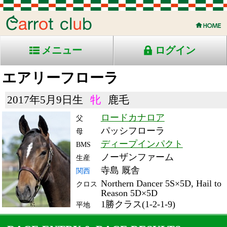
メニュー
ログイン
エアリーフローラ
2017年5月9日生
牝
鹿毛
ロードカナロア
父
パッシフローラ
母
ディープインパクト
BMS
ノーザンファーム
生産
寺島 厩舎
関西
Northern Dancer 5S×5D, Hail to
クロス
Reason 5D×5D
1勝クラス(1-2-1-9)
平地
RACE ENTRY & RACE RESULTS
出走日/天候
騎手
タイム
枠
頭
コース/馬場状態
着
斤量
(着差)
備考
番
人
レース名
体重
上り
21/7/10 (土) 雨
7
14
14
西谷凜
1:49.2
12
11
52
(3.7)
函館7R ダ1700稍
434
41.3
牝)3歳上1勝クラス