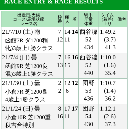
21/7/4 (日) 曇
7
16
16
西谷凜
1:10.0
13
15
52
(1.6)
函館9R 芝1200良
440
35.4
混)3歳上1勝クラス
21/1/30 (土) 曇
2
12
12
団野
1:10.7
2
6
53
(1.4)
小倉7R 芝1200良
436
36.2
4歳上1勝クラス
21/1/24 (日) 曇
8
17
17
団野
1:12.1
16
11
54
(2.6)
小倉10R 芝1200重
430
37.3
秋吉台特別
20/11/7 (土) 曇
2
15
15
亀田
1:11.7
3
4
52
(1.8)
福島8R 芝1200良
430
35.8
3歳上1勝クラス
20/9/20 (日) 晴
4
16
16
団野
1:35.6
7
9
52
(2.1)
中京7R 芝1600良
422
37.0
3歳上1勝クラス
20/8/30 (日) 小雨
6
16
15
坂井
1:13.9
11
2
52
(2.7)
札幌9R 芝1200重
432
38.9
牝)小樽特別
20/7/18 (土) 曇
5
9
2
坂井
1:10.0
5
4
52
(0.4)
函館9R 芝1200良
422
35.4
混)3歳上1勝クラス