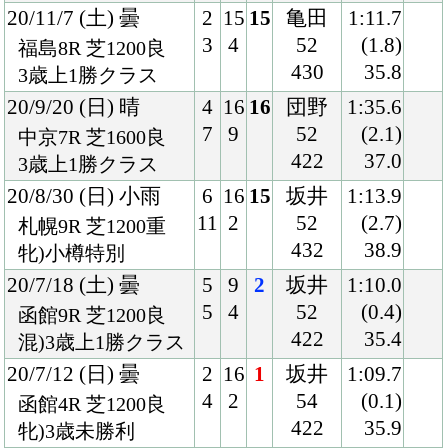
20/7/12 (日) 曇
2
16
1
坂井
1:09.7
4
2
54
(0.1)
函館4R 芝1200良
422
35.9
牝)3歳未勝利
20/5/23 (土) 晴
5
18
13
藤岡佑
1:23.3
10
2
54
(1.9)
京都3R 芝1400良
424
36.6
3歳未勝利
19/9/14 (土) 晴
2
9
3
福永
1:33.8
2
2
54
(0.2)
阪神3R 芝1600良
412
35.5
2歳未勝利
19/6/30 (日) 曇
2
6
2
福永
1:22.9
2
2
54
(0.6)
中京1R 芝1400重
394
35.9
混)2歳未勝利
19/6/8 (土) 曇
3
8
4
福永
1:12.9
3
3
54
(0.4)
阪神5R 芝1200稍
398
34.9
混)2歳新馬
Back
Home
PageTop
クラブ紹介
入会案内
所属馬情報
お問合せ
著作権
個人情報保護方針
ファンド勧誘方針