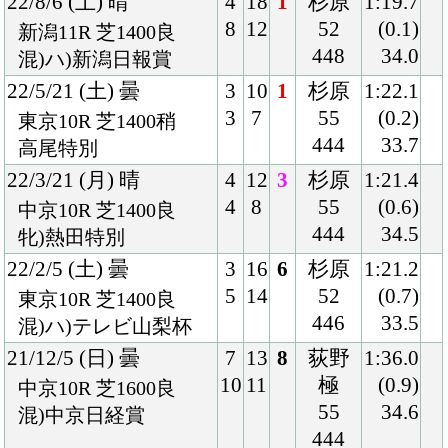
10
11
極
(0.9)
中京10R 芝1600良
55
34.6
混)中京日経賞
444
21/8/14 (土) 雨
8
17
17
武藤
1:23.4
17
11
55
(2.3)
新潟10R 芝1400稍
446
37.9
混)新発田城特別
21/5/22 (土) 雨
8
13
11
横山
1:39.0
12
7
武
(2.3)
東京12R ダ1600稍
55
39.5
牝)4歳上2勝クラス
442
21/3/21 (日) 雨
5
15
7
池添
1:39.1
8
3
55
(2.1)
中山8R 芝1600重
438
38.8
混)4歳上2勝クラス
20/12/27 (日) 晴
1
16
11
川田
1:10.9
2
1
54
(1.2)
中山12R 芝1200良
440
36.4
混)ハッピーエンドＣ
20/10/24 (土) 晴
2
14
4
池添
1:22.3
2
2
53
(0.5)
東京8R 芝1400良
440
35.1
混)3歳上2勝クラス
20/7/26 (日) 晴
4
11
1
池添
1:28.2
4
1
52
(0.3)
札幌12R 芝1500良