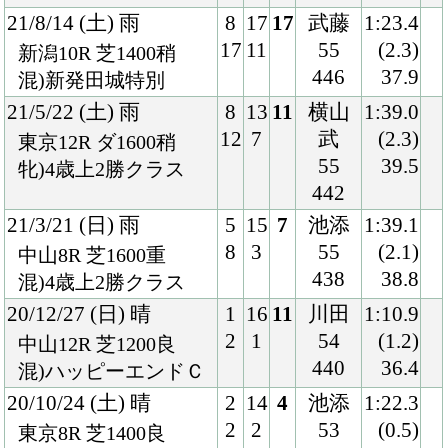
428
35.6
混)3歳上1勝クラス
20/5/24 (日) 晴
1
10
4
ルメ
1:32.3
1
2
ール
(0.6)
東京6R 芝1600良
54
34.2
混)3歳1勝クラス
436
20/3/15 (日) 晴
6
12
3
丸山
1:35.7
8
2
54
(0.2)
中山11R 芝1600稍
434
36.3
国)牝)アネモネＳ-Ｌ
20/1/18 (土) 小雨
5
16
2
丸山
1:36.9
9
3
54
(0.1)
中山9R 芝1600稍
438
36.0
牝)菜の花賞
19/10/14 (月) 小雨
3
18
1
川田
1:35.7
5
2
54
(0.0)
東京4R 芝1600良
430
34.8
牝)2歳新馬
Back
Home
PageTop
クラブ紹介
入会案内
所属馬情報
お問合せ
著作権
個人情報保護方針
ファンド勧誘方針
アプリケーションプライバシーポリシー