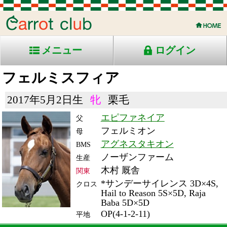
メニュー
ログイン
フェルミスフィア
2017年5月2日生
牝
栗毛
エピファネイア
父
フェルミオン
母
アグネスタキオン
BMS
ノーザンファーム
生産
木村 厩舎
関東
*サンデーサイレンス 3D×4S,
クロス
Hail to Reason 5S×5D, Raja
Baba 5D×5D
OP(4-1-2-11)
平地
RACE ENTRY & RACE RESULTS
出走日/天候
騎手
タイム
枠
頭
備
コース/馬場状態
着
斤量
(着差)
番
人
考
レース名
体重
上り
23/2/18 (土) 曇
2
18
4
杉原
1:20.6
3
14
55
(0.2)
阪神11R 芝1400良