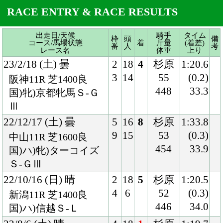
448
33.3
国)牝)京都牝馬Ｓ-Ｇ
Ⅲ
22/12/17 (土) 曇
5
16
8
杉原
1:33.8
9
15
53
(0.3)
中山11R 芝1600良
454
33.9
国)ハ)牝)ターコイズ
Ｓ-ＧⅢ
22/10/16 (日) 晴
2
18
5
杉原
1:20.5
4
6
52
(0.3)
新潟11R 芝1400良
446
34.0
国)ハ)信越Ｓ-Ｌ
22/8/6 (土) 晴
4
18
1
杉原
1:19.7
8
12
52
(0.1)
新潟11R 芝1400良
448
34.0
混)ハ)新潟日報賞
22/5/21 (土) 曇
3
10
1
杉原
1:22.1
3
7
55
(0.2)
東京10R 芝1400稍
444
33.7
高尾特別
22/3/21 (月) 晴
4
12
3
杉原
1:21.4
4
8
55
(0.6)
中京10R 芝1400良
444
34.5
牝)熱田特別
22/2/5 (土) 曇
3
16
6
杉原
1:21.2
5
14
52
(0.7)
東京10R 芝1400良
446
33.5
混)ハ)テレビ山梨杯
21/12/5 (日) 曇
7
13
8
荻野
1:36.0