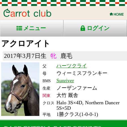
メニュー
ログイン
アクロアイト
2017年3月7日生
牝
鹿毛
ハーツクライ
父
ウィーミスフランキー
母
Sunriver
BMS
ノーザンファーム
生産
大竹 厩舎
関東
Halo 3S×4D, Northern Dancer
クロス
5S×5D
1勝クラス(1-0-0-1)
平地
RACE ENTRY & RACE RESULTS
出走日/天候
騎手
タイム
枠
頭
備
コース/馬場状態
着
斤量
(着差)
番
人
考
レース名
体重
上り
20/5/3 (日) 晴
8
18
6
丸山
1:47.6
16
10
54
(0.5)
東京11R 芝1800良
476
33.8
国)牝)スイートピーＳ-