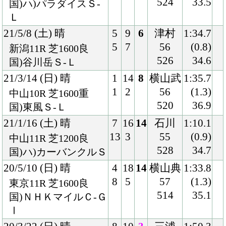
508
ＧⅡ
19/9/7 (土) 晴
7
9
1
ルメー
1:34.6
7
1
ル
(0.2)
中山9R 芝1600良
54
33.9
混)アスター賞
498
19/6/16 (日) 晴
4
16
1
福永
1:36.4
4
1
54
(0.2)
東京5R 芝1600重
496
34.8
2歳新馬
Back
Home
PageTop
クラブ紹介
入会案内
所属馬情報
お問合せ
著作権
個人情報保護方針
ファンド勧誘方針
アプリケーションプライバシーポリシー
PCサイト
Copyright © CARROTCLUB