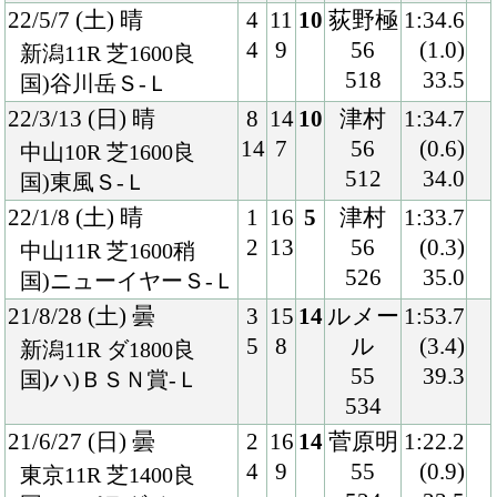
5
7
56
(0.8)
新潟11R 芝1600良
526
34.6
国)谷川岳Ｓ-Ｌ
21/3/14 (日) 晴
1
14
8
横山武
1:35.7
1
2
56
(1.3)
中山10R 芝1600重
520
36.9
国)東風Ｓ-Ｌ
21/1/16 (土) 晴
7
16
14
石川
1:10.1
13
3
55
(0.9)
中山11R 芝1200良
528
34.7
国)ハ)カーバンクルＳ
20/5/10 (日) 晴
4
18
14
横山典
1:33.8
8
5
57
(1.3)
東京11R 芝1600良
514
35.1
国)ＮＨＫマイルＣ-Ｇ
Ⅰ
20/3/22 (日) 晴
8
10
3
三浦
1:50.3
9
2
56
(0.5)
中山11R 芝1800良
510
34.1
国)スプリングＳ-ＧⅡ
20/1/6 (月) 晴
4
15
1
マーフ
1:33.4
6
1
ィー
(0.4)
中山10R 芝1600良
56
35.2
国)ジュニアＣ-Ｌ
518
19/11/9 (土) 晴
4
11
6
マーフ
1:35.2
4
2
ィー
(0.7)
京都11R 芝1600良
55
35.5
国)デイリー杯2歳Ｓ-