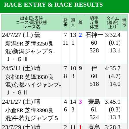
Ｊ・ＧⅢ
24/5/11 (土) 晴
7
10
9
伴
4:35.7
8
3
60
(4.7)
京都8R 芝障3930良
518
14.0
混)京都ハイジャンプ-
Ｊ・ＧⅡ
24/1/27 (土) 晴
4
14
3
蓑島
3:45.0
6
3
61
(0.3)
小倉8R 芝障3390良
524
13.3
混)牛若丸ジャンプＳ
23/7/29 (土) 晴
2
11
1
蓑島
3:28.3
2
3
60
(0.1)
新潟4R 芝障3250良
526
12.8
混)新潟ジャンプＳ-
Ｊ・ＧⅢ
23/5/20 (土) 晴
5
14
1
蓑島
3:35.4
8
3
60
(0.1)
新潟4R 芝障3290良
526
13.1
混)4歳上障害ＯＰ
23/4/8 (土) 曇
4
14
4
蓑島
2:59.8
6
2
60
(2.2)
福島4R 芝障2750良
522
13.1
混)4歳上障害ＯＰ
22/10/22 (土) 晴
4
11
1
石神
3:05.3
4
4
60
(0.5)
新潟4R 芝障2850良
522
13.0
混)3歳上障害未勝利