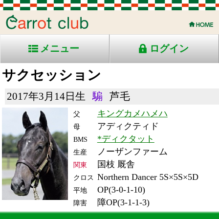
メニュー
ログイン
サクセッション
2017年3月14日生
騸
芦毛
キングカメハメハ
父
アディクティド
母
*ディクタット
BMS
ノーザンファーム
生産
国枝 厩舎
関東
Northern Dancer 5S×5S×5D
クロス
OP(3-0-1-10)
平地
障OP(3-1-1-3)
障害
RACE ENTRY & RACE RESULTS
出走日/天候
騎手
タイム
枠
頭
備
コース/馬場状態
着
斤量
(着差)
番
人
考
レース名
体重
上り
24/7/27 (土) 曇
7
13
2
石神一
3:32.4
11
1
60
(0.1)
新潟9R 芝障3250良
528
13.1
混)新潟ジャンプＳ-