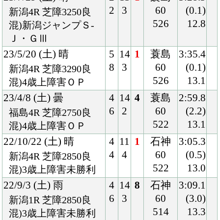
22/9/3 (土) 雨
4
14
8
石神
3:09.1
6
3
60
(3.0)
新潟1R 芝障2850良
514
13.3
混)3歳上障害未勝利
22/5/7 (土) 晴
4
11
10
荻野極
1:34.6
4
9
56
(1.0)
新潟11R 芝1600良
518
33.5
国)谷川岳Ｓ-Ｌ
22/3/13 (日) 晴
8
14
10
津村
1:34.7
14
7
56
(0.6)
中山10R 芝1600良
512
34.0
国)東風Ｓ-Ｌ
22/1/8 (土) 晴
1
16
5
津村
1:33.7
2
13
56
(0.3)
中山11R 芝1600稍
526
35.0
国)ニューイヤーＳ-Ｌ
21/8/28 (土) 曇
3
15
14
ルメー
1:53.7
5
8
ル
(3.4)
新潟11R ダ1800良
55
39.3
国)ハ)ＢＳＮ賞-Ｌ
534
21/6/27 (日) 曇
2
16
14
菅原明
1:22.2
4
9
55
(0.9)
東京11R 芝1400良
524
33.5
国)ハ)パラダイスＳ-
Ｌ
21/5/8 (土) 晴
5
9
6
津村
1:34.7