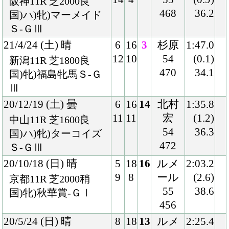
20/4/12 (日) 雨
2
18
6
ルメ
1:36.9
4
3
ール
(0.8)
阪神11R 芝1600重
55
38.1
国)牝)桜花賞-ＧⅠ
456
20/1/12 (日) 曇
1
10
1
ルメ
1:35.9
1
2
ール
(0.0)
京都11R 芝1600良
54
35.5
国)シンザン記念-ＧⅢ
454
19/10/26 (土) 晴
8
9
2
ルメ
1:34.4
8
2
ール
(0.1)
東京11R 芝1600良
54
33.6
国)牝)アルテミスＳ-
454
ＧⅢ
19/8/11 (日) 晴
5
12
1
ルメ
1:36.5
6
1
ール
(0.2)
新潟6R 芝1600良
54
33.6
2歳新馬
442
Back
Home
PageTop
クラブ紹介
入会案内
所属馬情報
お問合せ
著作権
個人情報保護方針
ファンド勧誘方針