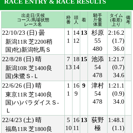
22/8/28 (日) 晴
7
18
15
池添
1:21.7
13
14
54
(0.7)
新潟10R 芝1400良
478
34.6
国)朱鷺Ｓ-Ｌ
22/6/26 (日) 晴
1
16
9
津村
1:21.1
1
9
54
(0.9)
東京11R 芝1400良
478
34.0
国)ハ)パラダイスＳ-
Ｌ
22/4/23 (土) 晴
5
16
13
荻野
1:48.1
10
11
極
(1.1)
福島11R 芝1800良
54
37.0
国)牝)福島牝馬Ｓ-Ｇ
472
Ⅲ
22/2/19 (土) 小雨
1
18
5
藤井
1:20.4
1
10
54
(0.7)
阪神11R 芝1400良
476
34.1
国)牝)京都牝馬Ｓ-Ｇ
Ⅲ
21/12/18 (土) 晴
3
16
13
横山
1:33.9
6
12
武
(1.1)
中山11R 芝1600稍
55
36.3
国)ハ)牝)ターコイズ
478
Ｓ-ＧⅢ
21/10/16 (土) 曇
6
18
8
杉原
1:46.1
12
15
54
(0.5)
東京11R 芝1800良
472
33.9