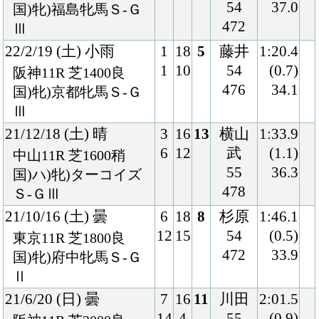
国)牝)府中牝馬Ｓ-Ｇ
Ⅱ
21/6/20 (日) 曇
7
16
11
川田
2:01.5
14
4
55
(0.9)
阪神11R 芝2000良
468
36.2
国)ハ)牝)マーメイド
Ｓ-ＧⅢ
21/4/24 (土) 晴
6
16
3
杉原
1:47.0
12
10
54
(0.1)
新潟11R 芝1800良
470
34.1
国)牝)福島牝馬Ｓ-Ｇ
Ⅲ
20/12/19 (土) 曇
6
16
14
北村
1:35.8
11
11
宏
(1.2)
中山11R 芝1600良
54
36.3
国)ハ)牝)ターコイズ
472
Ｓ-ＧⅢ
20/10/18 (日) 晴
5
18
16
ルメ
2:03.2
9
8
ール
(2.6)
京都11R 芝2000稍
55
38.6
国)牝)秋華賞-ＧⅠ
456
20/5/24 (日) 晴
8
18
13
ルメ
2:25.4
18
5
ール
(1.0)
東京11R 芝2400良
55
34.1
国)牝)優駿牝馬-ＧⅠ
458