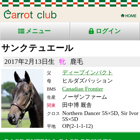
メニュー
ログイン
サンクテュエール
2017年2月13日生
牝
鹿毛
ディープインパクト
父
ヒルダズパッション
母
Canadian Frontier
BMS
ノーザンファーム
生産
田中博 厩舎
関東
Northern Dancer 5S×5D, Sir Ivor
クロス
5S×5D
OP(2-1-1-12)
平地
RACE ENTRY & RACE RESULTS
出走日/天候
騎手
タイム
枠
頭
備
コース/馬場状態
着
斤量
(着差)
番
人
考
レース名
体重
上り
22/10/23 (日) 曇
1
14
13
杉原
2:16.2
1
12
55
(1.7)
新潟11R 芝2200稍
480
36.0
国)牝)新潟牝馬Ｓ