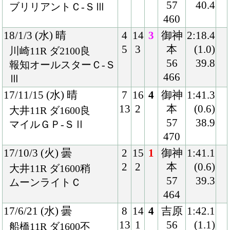
7
7
55
(0.4)
川崎11R ダ1600稍
448
39.6
全日本２歳優駿-Ｊｐｎ
Ⅰ
15/10/14 (水) 晴
3
14
1
本田
1:41.2
4
3
55
(0.2)
大井11R ダ1600良
443
39.7
ハイセイコー記念-ＳⅡ
15/9/9 (水) 曇
8
10
2
藤井
1:50.9
10
3
54
(0.3)
門別10R ダ1700良
444
39.0
ウィナーズＣ
15/8/5 (水) 晴
1
12
1
藤井
1:15.8
1
1
54
(0.5)
門別8R ダ1200良
440
38.3
アタックＣ
15/7/9 (木) 晴
6
10
2
藤原
1:14.9
6
2
54
(0.3)
門別4R ダ1200良
444
37.6
フレッシュＣ
Back
Home
PageTop
クラブ紹介
入会案内
所属馬情報
お問合せ
著作権
個人情報保護方針
ファンド勧誘方針