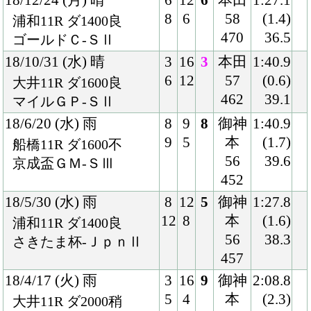
461
39.6
京成盃ＧＭ-ＳⅢ
17/5/17 (水) 曇
4
14
2
吉原
1:42.3
5
8
57
(0.2)
川崎11R ダ1600稍
461
41.2
川崎マイラーズ-ＳⅢ
17/3/30 (木) 晴
3
9
9
森
2:09.8
3
7
54
(7.3)
名古屋11R ダ1900良
454
45.6
名古屋大賞典-ＪｐｎⅢ
16/12/21 (水) 晴
8
12
11
真島
1:36.7
12
2
58
(3.2)
浦和10R ダ1500稍
471
40.6
ゴールドＣ-ＳⅢ
16/11/20 (日) 曇
2
12
1
真島
2:08.0
2
3
56
(1.0)
水沢11R ダ2000不
465
37.6
ダービーグランプリ-Ｍ
Ⅰ
16/6/8 (水) 晴
3
15
4
本田
2:08.4
5
2
56
(1.5)
大井11R ダ2000良
448
40.0
東京ダービー-ＳⅠ
16/4/20 (水) 晴
2
14
2
本田
1:55.5
2
3
56
(0.0)
大井11R ダ1800良
455
39.2
羽田盃-ＳⅠ
15/12/16 (水) 晴
6
12
4
本田
1:43.5