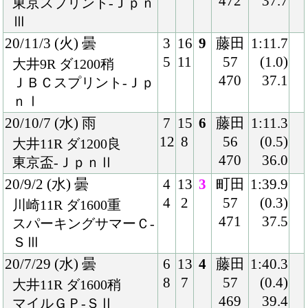
20/7/29 (水) 曇
6
13
4
藤田
1:40.3
8
7
57
(0.4)
大井11R ダ1600稍
469
39.4
マイルＧＰ-ＳⅡ
20/2/26 (水) 曇
2
16
1
藤田
1:25.5
3
6
57
(0.4)
大井11R ダ1400良
471
37.4
フジノウェーブ記念-Ｓ
Ⅲ
19/12/25 (水) 曇
1
12
4
矢野
1:27.0
1
3
58
(1.3)
浦和11R ダ1400重
474
37.5
ゴールドＣ-ＳⅡ
19/11/4 (月) 晴
6
12
3
矢野
1:25.7
7
11
57
(0.8)
浦和9R ダ1400重
469
37.9
ＪＢＣスプリント-Ｊｐ
ｎⅠ
19/10/16 (水) 曇
1
16
5
的場
1:40.8
1
4
文
(1.1)
大井11R ダ1600重
57
38.4
マイルＧＰ-ＳⅡ
468
19/8/22 (木) 曇
5
14
2
的場
1:40.9
8
5
文
(0.3)
川崎11R ダ1600良
57
38.3
スパーキングサマーＣ-