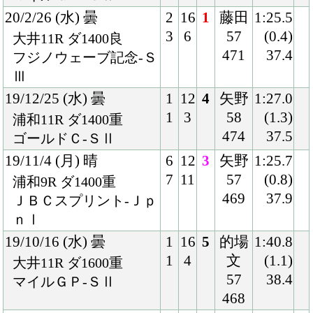
464
ＳⅢ
19/7/31 (水) 晴
5
16
7
吉原
1:40.5
10
6
55
(1.1)
大井11R ダ1600稍
464
39.0
ハ)サンタアニタＴ-Ｓ
Ⅲ
19/5/15 (水) 晴
4
14
2
矢野
1:40.5
6
8
57
(0.1)
川崎11R ダ1600良
458
38.7
川崎マイラーズ-ＳⅢ
19/3/6 (水) 曇
6
16
10
吉原
1:27.4
12
8
57
(1.5)
大井11R ダ1400不
463
38.9
フジノウェーブ記念-Ｓ
Ⅲ
18/12/24 (月) 晴
6
12
6
本田
1:27.1
8
6
58
(1.4)
浦和11R ダ1400良
470
36.5
ゴールドＣ-ＳⅡ
18/10/31 (水) 晴
3
16
3
本田
1:40.9
6
12
57
(0.6)
大井11R ダ1600良
462
39.1
マイルＧＰ-ＳⅡ
18/6/20 (水) 雨
8
9
8
御神
1:40.9
9
5
本
(1.7)
船橋11R ダ1600不
56
39.6
京成盃ＧＭ-ＳⅢ
452