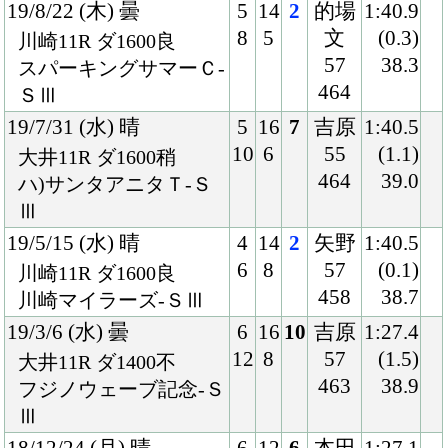
18/5/30 (水) 雨
8
12
5
御神
1:27.8
12
8
本
(1.6)
浦和11R ダ1400良
56
38.3
さきたま杯-ＪｐｎⅡ
457
18/4/17 (火) 雨
3
16
9
御神
2:08.8
5
4
本
(2.3)
大井11R ダ2000稍
57
40.4
ブリリアントＣ-ＳⅢ
460
18/1/3 (水) 晴
4
14
3
御神
2:18.4
5
3
本
(1.0)
川崎11R ダ2100良
56
39.8
報知オールスターＣ-Ｓ
466
Ⅲ
17/11/15 (水) 晴
7
16
4
御神
1:41.3
13
2
本
(0.6)
大井11R ダ1600良
57
38.9
マイルＧＰ-ＳⅡ
470
17/10/3 (火) 曇
2
15
1
御神
1:41.1
2
2
本
(0.6)
大井11R ダ1600稍
57
39.3
ムーンライトＣ
464
17/6/21 (水) 曇
8
14
4
吉原
1:42.1
13
1
56
(1.1)
船橋11R ダ1600不