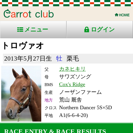
メニュー
ログイン
トロヴァオ
2013年5月27日生
牡
栗毛
カネヒキリ
父
サワズソング
母
Cox's Ridge
BMS
ノーザンファーム
生産
荒山 厩舎
地方
Northern Dancer 5S×5D
クロス
A1(6-6-4-20)
平地
RACE ENTRY & RACE RESULTS
出走日/天候
騎手
タイム
枠
頭
備
コース/馬場状態
着
斤量
(着差)
番
人
考
レース名
体重
上り
21/11/2 (火) 晴
4
14
1
笹川
1:40.1
5
5
57
(0.3)
大井11R ダ1600重
477
38.9
ハ)サンタアニタＴ-Ｓ