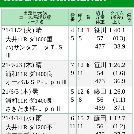
Ⅲ
21/9/23 (木) 晴
7
12
6
笹川
1:26.2
9
11
54
(1.6)
浦和11R ダ1400良
473
36.9
オーバルＳＰ-ＪｐｎⅢ
21/6/3 (木) 曇
5
12
6
藤田
1:26.0
5
8
56
(1.1)
浦和11R ダ1400良
469
37.1
さきたま杯-ＪｐｎⅡ
21/4/14 (水) 雨
6
15
7
藤田
1:12.7
11
11
56
(1.2)
大井11R ダ1200不
472
37.7
東京スプリント-Ｊｐｎ
Ⅲ
20/11/3 (火) 曇
3
16
9
藤田
1:11.7
5
11
57
(1.0)
大井9R ダ1200稍
470
37.1
ＪＢＣスプリント-Ｊｐ
ｎⅠ
20/10/7 (水) 雨
7
15
6
藤田
1:11.3
12
8
56
(0.5)
大井11R ダ1200良
470
36.0
東京盃-ＪｐｎⅡ
20/9/2 (水) 曇
4
13
3
町田
1:39.9
4
2
57
(0.3)
川崎11R ダ1600重
471
37.5
スパーキングサマーＣ-
ＳⅢ