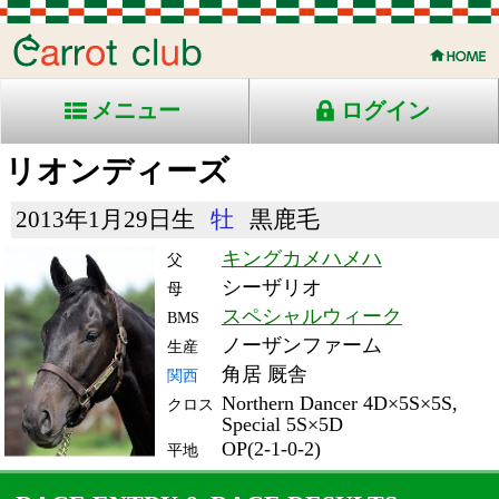
メニュー
ログイン
リオンディーズ
2013年1月29日生
牡
黒鹿毛
キングカメハメハ
父
シーザリオ
母
スペシャルウィーク
BMS
ノーザンファーム
生産
角居 厩舎
関西
Northern Dancer 4D×5S×5S,
クロス
Special 5S×5D
OP(2-1-0-2)
平地
RACE ENTRY & RACE RESULTS
出走日/天候
騎手
タイム
枠
頭
コース/馬場状態
着
斤量
(着差)
備考
番
人
レース名
体重
上り
16/5/29 (日) 晴
6
18
5
Ｍ.デ
2:24.5
12
4
ムー
(0.5)
東京10R 芝2400良
ロ
33.2
国)東京優駿-ＧⅠ