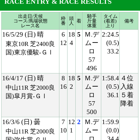
57
496
16/4/17 (日) 晴
8
18
5
Ｍ.デ
1:58.4
４位
16
2
ムー
(0.5)
入線
中山11R 芝2000良
ロ
36.1
５着
国)皐月賞-ＧⅠ
57
降着
500
16/3/6 (日) 曇
7
12
2
Ｍ.デ
1:59.9
10
1
ムー
(0.0)
中山11R 芝2000良
ロ
34.4
国)弥生賞-ＧⅡ
56
500
15/12/20 (日) 晴
8
16
1
Ｍ.デ
1:34.4
15
2
ムー
(0.1)
阪神11R 芝1600良
ロ
33.3
国)朝日杯ＦＳ-Ｇ
55
Ⅰ
496
15/11/22 (日) 晴
8
15
1
岩田
2:02.2
15
1
55
(0.2)
京都5R 芝2000良
500
33.4
混)2歳新馬
Back
Home
PageTop