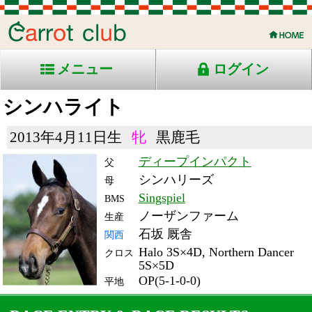
メニュー
ログイン
シンハライト
2013年4月11日生
牝
黒鹿毛
ディープインパクト
父
シンハリーズ
母
Singspiel
BMS
ノーザンファーム
生産
石坂 厩舎
関西
Halo 3S×4D, Northern Dancer
クロス
5S×5D
OP(5-1-0-0)
平地
RACE ENTRY & RACE RESULTS
出走日/天候
騎手
タイム
枠
頭
備
コース/馬場状態
着
斤量
(着差)
番
人
考
レース名
体重
上り
16/9/18 (日) 曇
4
15
1
池添
1:46.7
7
1
54
(0.0)
阪神11R 芝1800重
436
33.7
国)牝)ローズＳ-ＧⅡ