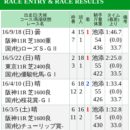
16/5/22 (日) 晴
2
18
1
池添
2:25.0
3
1
55
(0.0)
東京11R 芝2400良
422
33.5
国)牝)優駿牝馬-ＧⅠ
16/4/10 (日) 晴
6
18
2
池添
1:33.4
12
2
55
(0.0)
阪神11R 芝1600良
426
33.7
国)牝)桜花賞-ＧⅠ
16/3/5 (土) 晴
6
16
1
池添
1:32.8
11
2
54
(0.0)
阪神11R 芝1600良
430
33.0
国)牝)チューリップ賞-
ＧⅢ
16/1/17 (日) 曇
6
13
1
池添
1:21.5
9
1
54
(0.0)
京都10R 芝1400良
430
33.7
混)牝)紅梅Ｓ
15/10/10 (土) 曇
6
15
1
池添
1:36.3
10
1
54
(0.2)
京都5R 芝1600良
430
34.7
牝)2歳新馬
Back
Home
PageTop
クラブ紹介
入会案内
所属馬情報
お問合せ