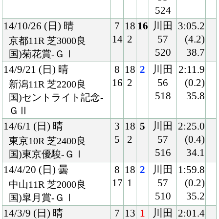
17
1
57
(0.2)
中山11R 芝2000良
510
35.2
国)皐月賞-ＧⅠ
14/3/9 (日) 晴
7
13
1
川田
2:01.4
10
1
56
(0.0)
中山11R 芝2000良
518
35.7
国)弥生賞-ＧⅡ
14/1/25 (土) 晴
8
9
1
川田
2:00.0
8
1
56
(0.2)
京都10R 芝2000良
520
33.6
混)若駒Ｓ
13/11/9 (土) 晴
4
13
1
川田
1:46.5
4
2
55
(0.3)
京都9R 芝1800良
506
35.5
混)黄菊賞
13/10/19 (土) 曇
5
8
1
川田
1:51.3
5
1
55
(0.1)
京都1R 芝1800良
510
34.4
混)2歳未勝利
13/9/28 (土) 晴
8
11
2
川田
1:49.0
11
1
54
(1.0)
阪神5R 芝1800良
508
34.1
混)2歳新馬
Back
Home
PageTop
クラブ紹介
入会案内
所属馬情報
お問合せ