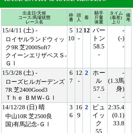
-
クイーンエリザベスＳ-
ＧⅠ
15/3/28 (土) -
6
12
2
ホー
-
7
-
ル
(1.3馬
ローズヒルガーデンズ
57.5
身)
7R 芝2400Good3
-
-
Ｔｈｅ ＢＭＷ-ＧⅠ
14/12/28 (日) 晴
3
16
2
ビュ
2:35.4
6
9
イッ
(0.1)
中山10R 芝2500良
ク
33.8
国)有馬記念-ＧⅠ
55
524
14/10/26 (日) 晴
7
18
16
川田
3:05.2
14
2
57
(4.2)
京都11R 芝3000良
520
38.7
国)菊花賞-ＧⅠ
14/9/21 (日) 晴
8
18
2
川田
2:11.9
16
2
56
(0.2)
新潟11R 芝2200良
518
35.8
国)セントライト記念-
ＧⅡ
14/6/1 (日) 晴
3
18
5
川田
2:25.0
5
2
57
(0.4)
東京10R 芝2400良
516
34.1
国)東京優駿-ＧⅠ
14/4/20 (日) 曇
8
18
2
川田
1:59.8