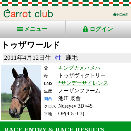
メニュー
ログイン
トゥザワールド
2011年4月12日生
牡
鹿毛
キングカメハメハ
父
トゥザヴィクトリー
母
*サンデーサイレンス
BMS
ノーザンファーム
生産
池江 厩舎
関西
Nureyev 3D×4S
クロス
OP(4-5-0-3)
平地
RACE ENTRY & RACE RESULTS
出走日/天候
騎手
タイム
枠
頭
備
コース/馬場状態
着
斤量
(着差)
番
人
考
レース名
体重
上り
15/4/11 (土) -
5
12
12
パー
-
10
-
トン
(-)
ロイヤルランドウィッ
58.5
-
ク9R 芝2000Soft7